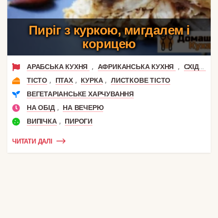
Пиріг з куркою, мигдалем і
корицею
,
,
АРАБСЬКА КУХНЯ
АФРИКАНСЬКА КУХНЯ
СХІДНА КУХНЯ
,
,
,
ТІСТО
ПТАХ
КУРКА
ЛИСТКОВЕ ТІСТО
ВЕГЕТАРІАНСЬКЕ ХАРЧУВАННЯ
,
НА ОБІД
НА ВЕЧЕРЮ
,
ВИПІЧКА
ПИРОГИ
ЧИТАТИ ДАЛІ