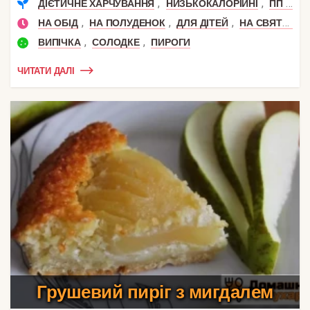
,
,
ДІЄТИЧНЕ ХАРЧУВАННЯ
НИЗЬКОКАЛОРІЙНІ
ПП РЕЦЕПТИ
,
,
,
НА ОБІД
НА ПОЛУДЕНОК
ДЛЯ ДІТЕЙ
НА СВЯТКОВИЙ СТІЛ
,
,
ВИПІЧКА
СОЛОДКЕ
ПИРОГИ
ЧИТАТИ ДАЛІ
Грушевий пиріг з мигдалем