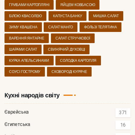
ГРИБАМИ КАРТОПЛЯНІ
ЯЙЦЕМ КОВБАСОЮ
БІЛОЮ КВАСОЛЕЮ
КАПУСТА БАНКУ
МИШКА САЛАТ
ЗИМУ КВАШЕНА
САЛАТ МАНГО
ФОЛЬЗІ ТЕЛЯТИНА
ВАРЕННЯ ЯНТАРНЕ
САЛАТ СТРУЧКОВОЇ
ШАРАМИ САЛАТ
СВИНЯЧИЙ ДУХОВЦІ
КУРКА АПЕЛЬСИНАМИ
СОЛОДКА КАРТОПЛЯ
СОУСІ ГОСТРОМУ
СКОВОРОДІ КУРЯЧЕ
Кухні народів світу
Єврейська
371
Єгипетська
16