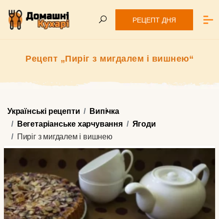
РЕЦЕПТ ДНЯ
Рецепт „Пиріг з мигдалем і вишнею“
Українські рецепти
Випічка
Вегетаріанське харчування
Ягоди
Пиріг з мигдалем і вишнею