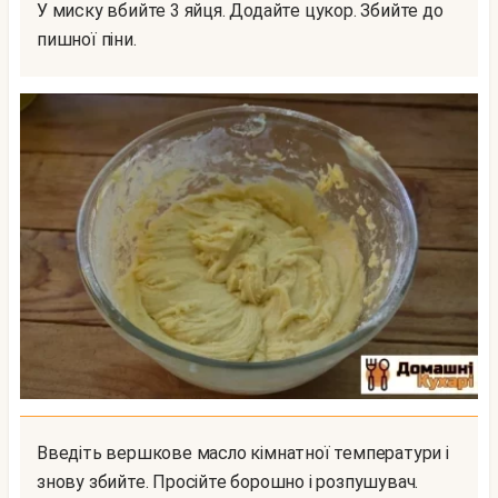
У миску вбийте 3 яйця. Додайте цукор. Збийте до
пишної піни.
Введіть вершкове масло кімнатної температури і
знову збийте. Просійте борошно і розпушувач.