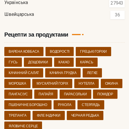
Українська
27943
Швейцарська
36
Рецепти за продуктами
ВАРЕНА КОВБАСА
ВОДОРОСТІ
ГРЕЦЬКІ ГОРІХИ
ГУСЬ
ДОЩОВИКИ
КАКАО
КАРАСЬ
КАЧАННИЙ САЛАТ
КАЧИНА ГРУДКА
ЛЕГКЕ
МОРОШКА
МУСКАТНИЙ ГОРІХ
НУТЕЛЛА
ОЖИНА
ПАНГАСІУС
ПАПАЙЯ
ПАРАСОЛЬКИ
ПОМІДОР
ПШЕНИЧНЕ БОРОШНО
РУКОЛА
СТЕРЛЯДЬ
ТРЕПАНГА
ФІЛЕ ІНДИЧКИ
ЧЕРНАЯ РЕДЬКА
ЯЛОВИЧЕ СЕРЦЕ