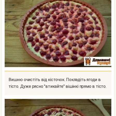
Вишню очистіть від кісточок. Покладіть ягоди в
тісто. Дуже рясно "втикайте" вішінкі прямо в тісто.