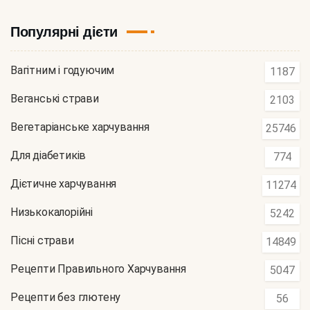
Популярні дієти
Вагітним і годуючим
1187
Веганські страви
2103
Вегетаріанське харчування
25746
Для діабетиків
774
Дієтичне харчування
11274
Низькокалорійні
5242
Пісні страви
14849
Рецепти Правильного Харчування
5047
Рецепти без глютену
56