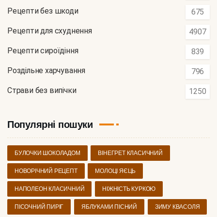
Рецепти без шкоди
675
Рецепти для схуднення
4907
Рецепти сироїдіння
839
Роздільне харчування
796
Страви без випічки
1250
Популярні пошуки
БУЛОЧКИ ШОКОЛАДОМ
ВІНЕГРЕТ КЛАСИЧНИЙ
НОВОРІЧНИЙ РЕЦЕПТ
МОЛОЦІ ЯЄЦЬ
НАПОЛЕОН КЛАСИЧНИЙ
НІЖНІСТЬ КУРКОЮ
ПІСОЧНИЙ ПИРІГ
ЯБЛУКАМИ ПІСНИЙ
ЗИМУ КВАСОЛЯ