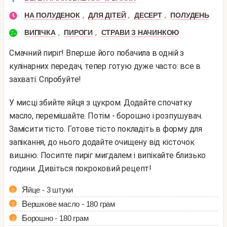
,
,
,
НА ПОЛУДЕНОК
ДЛЯ ДІТЕЙ
ДЕСЕРТ
ПОЛУДЕНЬ
,
,
ВИПІЧКА
ПИРОГИ
СТРАВИ З НАЧИНКОЮ
Смачний пиріг! Вперше його побачила в одній з
кулінарних передач, тепер готую дуже часто: все в
захваті. Спробуйте!
У мисці збийте яйця з цукром. Додайте спочатку
масло, перемішайте. Потім - борошно і розпушувач.
Замісити тісто. Готове тісто покладіть в форму для
запікання, до нього додайте очищену від кісточок
вишню. Посипте пиріг мигдалем і випікайте близько
години. Дивіться покроковий рецепт!
Яйце - 3 штуки
Вершкове масло - 180 грам
Борошно - 180 грам