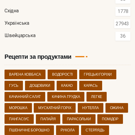
Східна
1778
Українська
27943
Швейцарська
36
Рецепти за продуктами
ВАРЕНА КОВБАСА
ВОДОРОСТІ
ГРЕЦЬКІ ГОРІХИ
ГУСЬ
ДОЩОВИКИ
КАКАО
КАРАСЬ
КАЧАННИЙ САЛАТ
КАЧИНА ГРУДКА
ЛЕГКЕ
МОРОШКА
МУСКАТНИЙ ГОРІХ
НУТЕЛЛА
ОЖИНА
ПАНГАСІУС
ПАПАЙЯ
ПАРАСОЛЬКИ
ПОМІДОР
ПШЕНИЧНЕ БОРОШНО
РУКОЛА
СТЕРЛЯДЬ