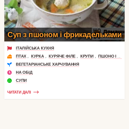
Суп з пшоном і фрикадельками
ІТАЛІЙСЬКА КУХНЯ
,
,
,
,
ПТАХ
КУРКА
КУРЯЧЕ ФІЛЕ
КРУПИ
ПШОНО І ПШЕНИЦЯ
ВЕГЕТАРІАНСЬКЕ ХАРЧУВАННЯ
НА ОБІД
СУПИ
ЧИТАТИ ДАЛІ