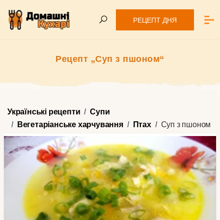
РЕЦЕПТ ДНЯ
Рецепт „Суп з пшоном“
Українські рецепти
Супи
Вегетаріанське харчування
Птах
Суп з пшоном