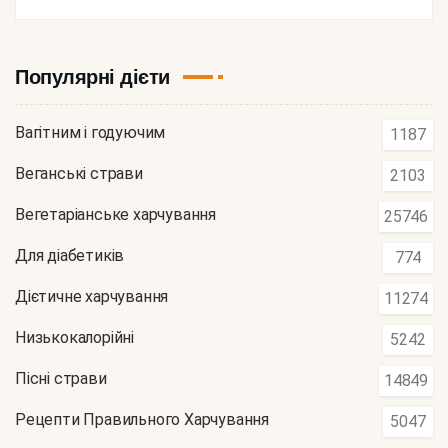
Популярні дієти
Вагітним і годуючим
1187
Веганські страви
2103
Вегетаріанське харчування
25746
Для діабетиків
774
Дієтичне харчування
11274
Низькокалорійні
5242
Пісні страви
14849
Рецепти Правильного Харчування
5047