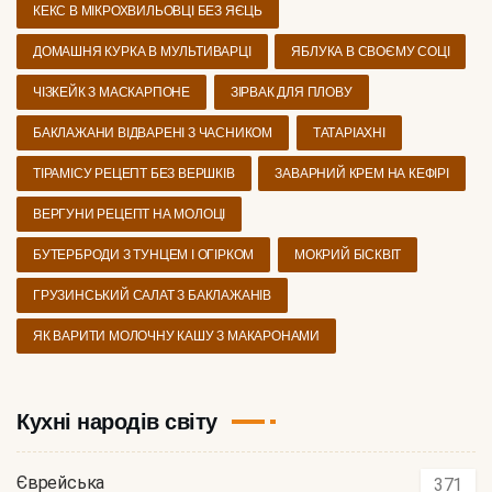
КЕКС В МІКРОХВИЛЬОВЦІ БЕЗ ЯЄЦЬ
ДОМАШНЯ КУРКА В МУЛЬТИВАРЦІ
ЯБЛУКА В СВОЄМУ СОЦІ
ЧІЗКЕЙК З МАСКАРПОНЕ
ЗІРВАК ДЛЯ ПЛОВУ
БАКЛАЖАНИ ВІДВАРЕНІ З ЧАСНИКОМ
ТАТАРІАХНІ
ТІРАМІСУ РЕЦЕПТ БЕЗ ВЕРШКІВ
ЗАВАРНИЙ КРЕМ НА КЕФІРІ
ВЕРГУНИ РЕЦЕПТ НА МОЛОЦІ
БУТЕРБРОДИ З ТУНЦЕМ І ОГІРКОМ
МОКРИЙ БІСКВІТ
ГРУЗИНСЬКИЙ САЛАТ З БАКЛАЖАНІВ
ЯК ВАРИТИ МОЛОЧНУ КАШУ З МАКАРОНАМИ
Кухні народів світу
Єврейська
371