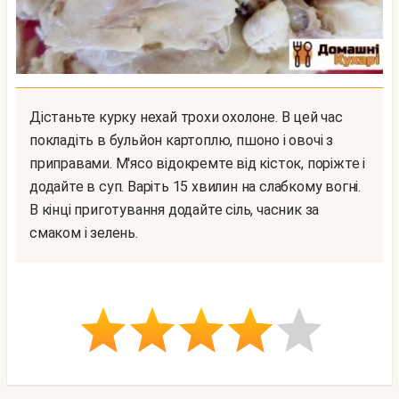
Дістаньте курку нехай трохи охолоне. В цей час
покладіть в бульйон картоплю, пшоно і овочі з
приправами. М'ясо відокремте від кісток, поріжте і
додайте в суп. Варіть 15 хвилин на слабкому вогні.
В кінці приготування додайте сіль, часник за
смаком і зелень.