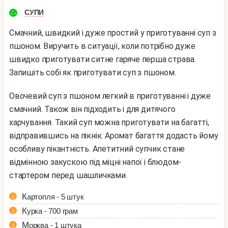
СУПИ
Смачний, швидкий і дуже простий у приготуванні суп з
пшоном. Виручить в ситуації, коли потрібно дуже
швидко приготувати ситне гаряче перша страва.
Запишіть собі як приготувати суп з пшоном.
Овочевий суп з пшоном легкий в приготуванні і дуже
смачний. Також він підходить і для дитячого
харчування. Такий суп можна приготувати на багатті,
відправившись на пікнік. Аромат багаття додасть йому
особливу пікантність. Апетитний супчик стане
відмінною закускою під міцні напої і блюдом-
стартером перед шашличками.
Картопля - 5 штук
Курка - 700 грам
Морква - 1 штука