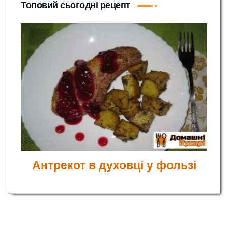
Топовий сьогодні рецепт
Антрекот в духовці у фользі