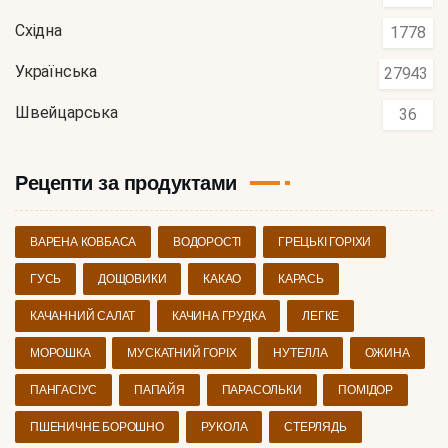
Східна
1778
Українська
27943
Швейцарська
36
Рецепти за продуктами
ВАРЕНА КОВБАСА
ВОДОРОСТІ
ГРЕЦЬКІ ГОРІХИ
ГУСЬ
ДОЩОВИКИ
КАКАО
КАРАСЬ
КАЧАННИЙ САЛАТ
КАЧИНА ГРУДКА
ЛЕГКЕ
МОРОШКА
МУСКАТНИЙ ГОРІХ
НУТЕЛЛА
ОЖИНА
ПАНГАСІУС
ПАПАЙЯ
ПАРАСОЛЬКИ
ПОМІДОР
ПШЕНИЧНЕ БОРОШНО
РУКОЛА
СТЕРЛЯДЬ