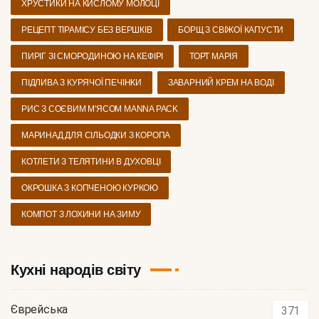
ХРУСТИКИ НА КИСЛОМУ МОЛОЦІ
РЕЦЕПТ ТІРАМІСУ БЕЗ ВЕРШКІВ
БОРЩ З СВІЖОЇ КАПУСТИ
ПИРІГ ЗІ СМОРОДИНОЮ НА КЕФІРІ
ТОРТ МАРІЯ
ПІДЛИВА З КУРЯЧОЇ ПЕЧІНКИ
ЗАВАРНИЙ КРЕМ НА ВОДІ
РИС З СОЄВИМ М'ЯСОМ MANNA PACK
МАРИНАД ДЛЯ СІЛЬОДКИ З КОРОПА
КОТЛЕТИ З ТЕЛЯТИНИ В ДУХОВЦІ
ОКРОШКА З КОПЧЕНОЮ КУРКОЮ
КОМПОТ З ЛОХИНИ НА ЗИМУ
Кухні народів світу
Єврейська
371