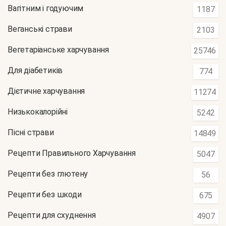
Вагітним і годуючим
1187
Веганські страви
2103
Вегетаріанське харчування
25746
Для діабетиків
774
Дієтичне харчування
11274
Низькокалорійні
5242
Пісні страви
14849
Рецепти Правильного Харчування
5047
Рецепти без глютену
56
Рецепти без шкоди
675
Рецепти для схуднення
4907