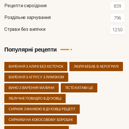
Рецепти сироїдіння
839
Роздільне харчування
796
Страви без випічки
1250
Популярні рецепти
ВАРЕННЯ З АЛИЧІ БЕЗ КІСТОЧОК
ЛЮЛЯ КЕБАБ В АЕРОГРИЛІ
ВАРЕННЯ З АГРУСУ З ЛИМОНОМ
ВИНО З ВАРЕННЯ МАЛИНИ
ТІСТО КАТАІФІ ЦЕ
ЯБЛУЧНЕ ПОВИДЛО В ДУХОВЦІ
СИРНИК З МАНКОЮ В ДУХОВЦІ РЕЦЕПТ
СИРНИКИ НА КОКОСОВОМУ БОРОШНІ