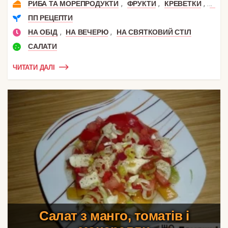
,
,
,
РИБА ТА МОРЕПРОДУКТИ
ФРУКТИ
КРЕВЕТКИ
МОР
ПП РЕЦЕПТИ
,
,
НА ОБІД
НА ВЕЧЕРЮ
НА СВЯТКОВИЙ СТІЛ
САЛАТИ
ЧИТАТИ ДАЛІ
Салат з манго, томатів і