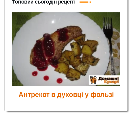
Топовий сьогодні рецепт
Антрекот в духовці у фользі