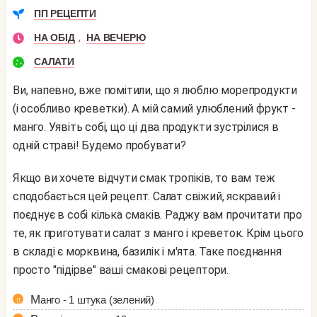
ПП РЕЦЕПТИ
,
НА ОБІД
НА ВЕЧЕРЮ
САЛАТИ
Ви, напевно, вже помітили, що я люблю морепродукти
(і особливо креветки). А мій самий улюблений фрукт -
манго. Уявіть собі, що ці два продукти зустрілися в
одній страві! Будемо пробувати?
Якщо ви хочете відчути смак тропіків, то вам теж
сподобається цей рецепт. Салат свіжий, яскравий і
поєднує в собі кілька смаків. Раджу вам прочитати про
те, як приготувати салат з манго і креветок. Крім цього
в складі є морквина, базилік і м'ята. Таке поєднання
просто "підірве" ваші смакові рецептори.
Манго - 1 штука (зелений)