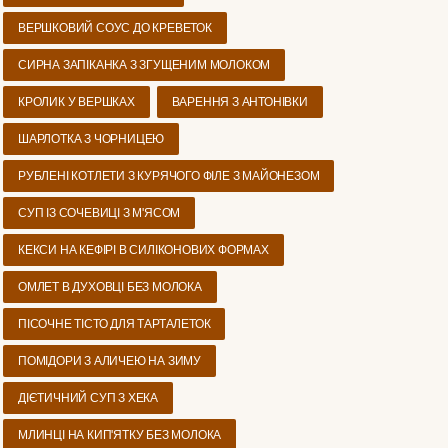
ВЕРШКОВИЙ СОУС ДО КРЕВЕТОК
СИРНА ЗАПІКАНКА З ЗГУЩЕНИМ МОЛОКОМ
КРОЛИК У ВЕРШКАХ
ВАРЕННЯ З АНТОНІВКИ
ШАРЛОТКА З ЧОРНИЦЕЮ
РУБЛЕНІ КОТЛЕТИ З КУРЯЧОГО ФІЛЕ З МАЙОНЕЗОМ
СУП ІЗ СОЧЕВИЦІ З М'ЯСОМ
КЕКСИ НА КЕФІРІ В СИЛІКОНОВИХ ФОРМАХ
ОМЛЕТ В ДУХОВЦІ БЕЗ МОЛОКА
ПІСОЧНЕ ТІСТО ДЛЯ ТАРТАЛЕТОК
ПОМІДОРИ З АЛИЧЕЮ НА ЗИМУ
ДІЄТИЧНИЙ СУП З ХЕКА
МЛИНЦІ НА КИП'ЯТКУ БЕЗ МОЛОКА