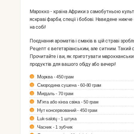
Марокко - країна Африки з самобутньою культу
яскраві фарби, спеції і бобові. Наведене нижч
на собі!
Поєднання ароматів і смаків в цій страві зроблять справжній подарунок для ваших рецепторів.
Рецепт є вегетаріанським, але ситним. Такий са
Прочитайте і ви, як приготувати марокканськи
продуктів для вашого обіду або вечері!
Морква - 450 грам
Смородина сушена - 60-80 грам
Мигдаль - 70 грам
М'ята або кінза свіжа - 50 грам
Нут консервований - 450 грам
Luk-salotų - 1 штука
Часник - 1 зубчик