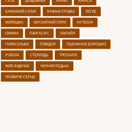
ГУСЬ
ДОЩОВИКИ
КАКАО
КАРАСЬ
КАЧАННИЙ САЛАТ
КАЧИНА ГРУДКА
ЛЕГКЕ
МОРОШКА
МУСКАТНИЙ ГОРІХ
НУТЕЛЛА
ОЖИНА
ПАНГАСІУС
ПАПАЙЯ
ПАРАСОЛЬКИ
ПОМІДОР
ПШЕНИЧНЕ БОРОШНО
РУКОЛА
СТЕРЛЯДЬ
ТРЕПАНГА
ФІЛЕ ІНДИЧКИ
ЧЕРНАЯ РЕДЬКА
ЯЛОВИЧЕ СЕРЦЕ