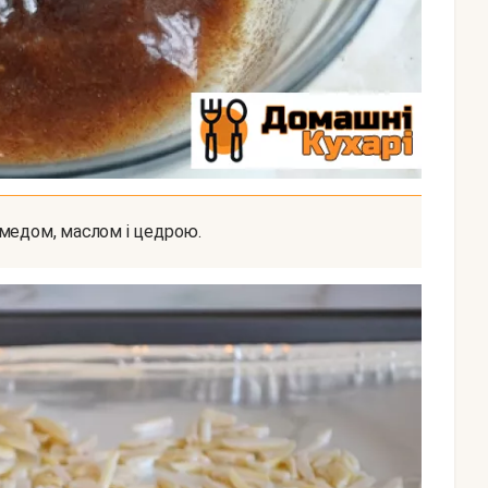
 медом, маслом і цедрою.