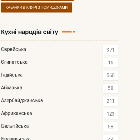
КАБАЧКИ В КЛЯРІ З ПОМИДОРАМИ
Кухні народів світу
Єврейська
371
Єгипетська
16
Індійська
560
Абхазька
58
Азербайджанська
211
Африканська
123
Бельгійська
58
Бразильська
44