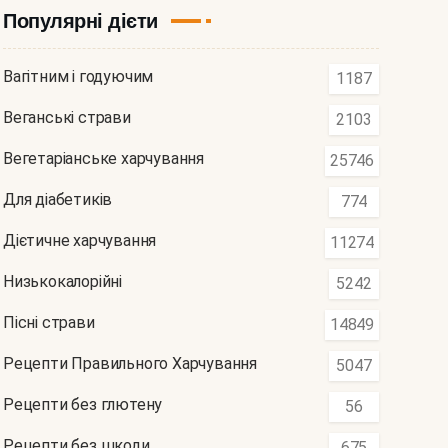
Популярні дієти
Вагітним і годуючим
1187
Веганські страви
2103
Вегетаріанське харчування
25746
Для діабетиків
774
Дієтичне харчування
11274
Низькокалорійні
5242
Пісні страви
14849
Рецепти Правильного Харчування
5047
Рецепти без глютену
56
Рецепти без шкоди
675