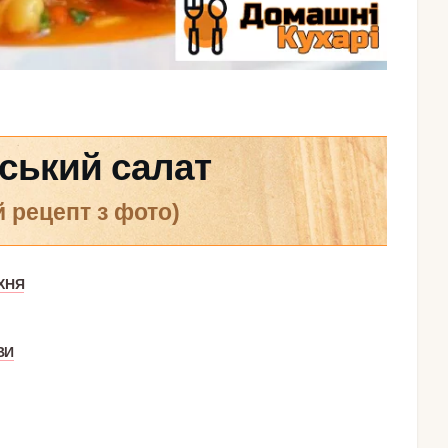
ський салат
й рецепт з фото)
ХНЯ
ВИ