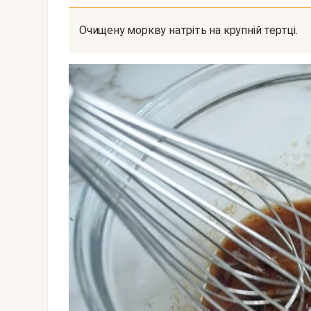
Очищену моркву натріть на крупній тертці.