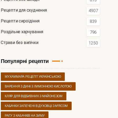
Рецепти для схуднення
4907
Рецепти сироїдіння
839
Роздільне харчування
796
Страви без випічки
1250
Популярні рецепти
МУХАММАРА РЕЦЕПТ УКРАЇНСЬКОЮ
ВАРЕННЯ З ДИНІ З ЛИМОННОЮ КИСЛОТОЮ
КЛЯР ДЛЯ ВІДБИВНИХ З МАЙОНЕЗОМ
КАБАЧКИ ЗАПЕЧЕНІ В ДУХОВЦІ З М'ЯСОМ
РАГУ З КАБАЧКІВ НА ЗИМУ