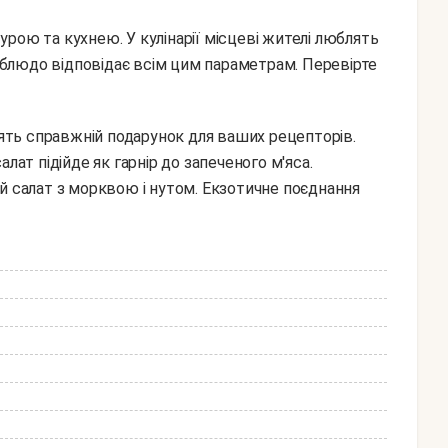
рою та кухнею. У кулінарії місцеві жителі люблять
е блюдо відповідає всім цим параметрам. Перевірте
лат підійде як гарнір до запеченого м'яса.
й салат з морквою і нутом. Екзотичне поєднання