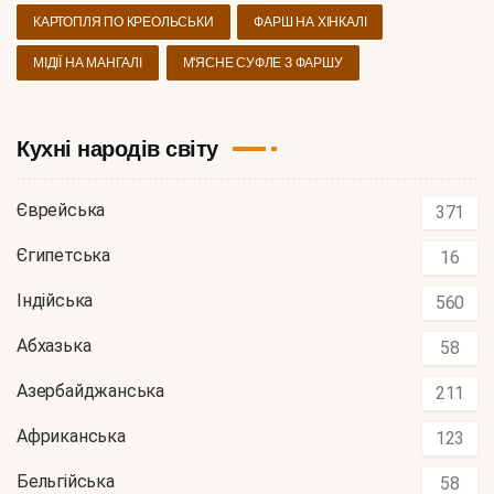
КАРТОПЛЯ ПО КРЕОЛЬСЬКИ
ФАРШ НА ХІНКАЛІ
МІДІЇ НА МАНГАЛІ
М'ЯСНЕ СУФЛЕ З ФАРШУ
Кухні народів світу
Єврейська
371
Єгипетська
16
Індійська
560
Абхазька
58
Азербайджанська
211
Африканська
123
Бельгійська
58