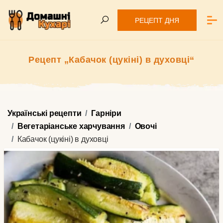
РЕЦЕПТ ДНЯ
Рецепт „Кабачок (цукіні) в духовці“
Українські рецепти
Гарніри
Вегетаріанське харчування
Овочі
Кабачок (цукіні) в духовці