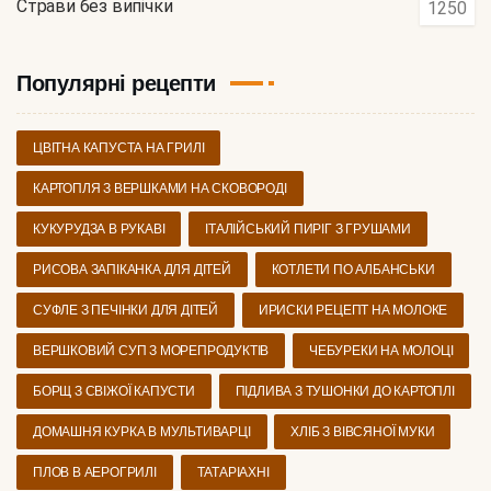
Страви без випічки
1250
Популярні рецепти
ЦВІТНА КАПУСТА НА ГРИЛІ
КАРТОПЛЯ З ВЕРШКАМИ НА СКОВОРОДІ
КУКУРУДЗА В РУКАВІ
ІТАЛІЙСЬКИЙ ПИРІГ З ГРУШАМИ
РИСОВА ЗАПІКАНКА ДЛЯ ДІТЕЙ
КОТЛЕТИ ПО АЛБАНСЬКИ
СУФЛЕ З ПЕЧІНКИ ДЛЯ ДІТЕЙ
ИРИСКИ РЕЦЕПТ НА МОЛОКЕ
ВЕРШКОВИЙ СУП З МОРЕПРОДУКТІВ
ЧЕБУРЕКИ НА МОЛОЦІ
БОРЩ З СВІЖОЇ КАПУСТИ
ПІДЛИВА З ТУШОНКИ ДО КАРТОПЛІ
ДОМАШНЯ КУРКА В МУЛЬТИВАРЦІ
ХЛІБ З ВІВСЯНОЇ МУКИ
ПЛОВ В АЕРОГРИЛІ
ТАТАРІАХНІ