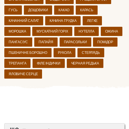
ГУСЬ
ДОЩОВИКИ
КАКАО
КАРАСЬ
КАЧАННИЙ САЛАТ
КАЧИНА ГРУДКА
ЛЕГКЕ
МОРОШКА
МУСКАТНИЙ ГОРІХ
НУТЕЛЛА
ОЖИНА
ПАНГАСІУС
ПАПАЙЯ
ПАРАСОЛЬКИ
ПОМІДОР
ПШЕНИЧНЕ БОРОШНО
РУКОЛА
СТЕРЛЯДЬ
ТРЕПАНГА
ФІЛЕ ІНДИЧКИ
ЧЕРНАЯ РЕДЬКА
ЯЛОВИЧЕ СЕРЦЕ