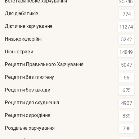
Вегетаріанське харчування
25746
Для діабетиків
774
Дієтичне харчування
11274
Низькокалорійні
5242
Пісні страви
14849
Рецепти Правильного Харчування
5047
Рецепти без глютену
56
Рецепти без шкоди
675
Рецепти для схуднення
4907
Рецепти сироїдіння
839
Роздільне харчування
796