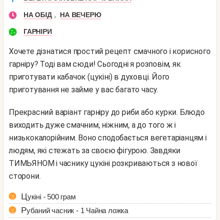
,
НА ОБІД
НА ВЕЧЕРЮ
ГАРНІРИ
Хочете дізнатися простий рецепт смачного і корисного
гарніру? Тоді вам сюди! Сьогодні я розповім, як
приготувати кабачок (цукіні) в духовці. Його
приготування не займе у вас багато часу.
Прекрасний варіант гарніру до риби або курки. Блюдо
виходить дуже смачним, ніжним, а до того ж і
низькокалорійним. Воно сподобається вегетаріанцям і
людям, які стежать за своєю фігурою. Завдяки
ТИМЬЯНОМ і часнику цукіні розкриваються з нової
сторони.
Цукіні - 500 грам
Рубаний часник - 1 Чайна ложка