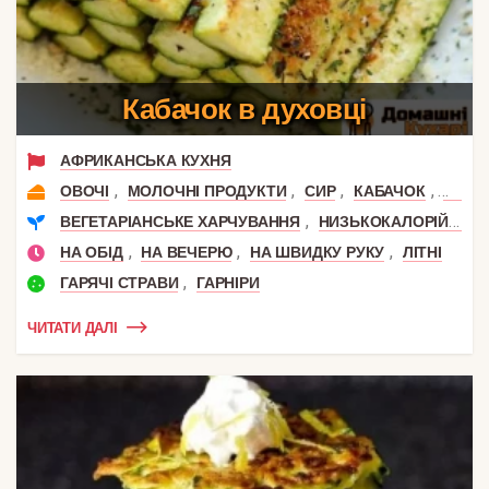
Кабачок в духовці
АФРИКАНСЬКА КУХНЯ
,
,
,
,
ОВОЧІ
МОЛОЧНІ ПРОДУКТИ
СИР
КАБАЧОК
ПАРМ
,
,
ВЕГЕТАРІАНСЬКЕ ХАРЧУВАННЯ
НИЗЬКОКАЛОРІЙНІ
,
,
,
НА ОБІД
НА ВЕЧЕРЮ
НА ШВИДКУ РУКУ
ЛІТНІ
,
ГАРЯЧІ СТРАВИ
ГАРНІРИ
ЧИТАТИ ДАЛІ