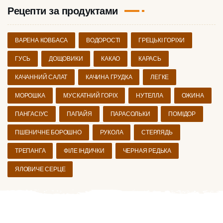
Рецепти за продуктами
ВАРЕНА КОВБАСА
ВОДОРОСТІ
ГРЕЦЬКІ ГОРІХИ
ГУСЬ
ДОЩОВИКИ
КАКАО
КАРАСЬ
КАЧАННИЙ САЛАТ
КАЧИНА ГРУДКА
ЛЕГКЕ
МОРОШКА
МУСКАТНИЙ ГОРІХ
НУТЕЛЛА
ОЖИНА
ПАНГАСІУС
ПАПАЙЯ
ПАРАСОЛЬКИ
ПОМІДОР
ПШЕНИЧНЕ БОРОШНО
РУКОЛА
СТЕРЛЯДЬ
ТРЕПАНГА
ФІЛЕ ІНДИЧКИ
ЧЕРНАЯ РЕДЬКА
ЯЛОВИЧЕ СЕРЦЕ