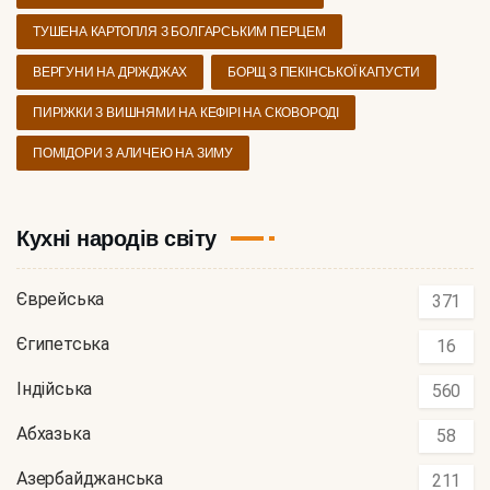
ТУШЕНА КАРТОПЛЯ З БОЛГАРСЬКИМ ПЕРЦЕМ
ВЕРГУНИ НА ДРІЖДЖАХ
БОРЩ З ПЕКІНСЬКОЇ КАПУСТИ
ПИРІЖКИ З ВИШНЯМИ НА КЕФІРІ НА СКОВОРОДІ
ПОМІДОРИ З АЛИЧЕЮ НА ЗИМУ
Кухні народів світу
Єврейська
371
Єгипетська
16
Індійська
560
Абхазька
58
Азербайджанська
211