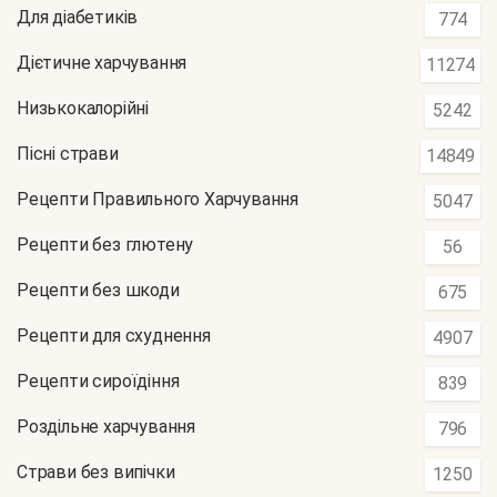
Для діабетиків
774
Дієтичне харчування
11274
Низькокалорійні
5242
Пісні страви
14849
Рецепти Правильного Харчування
5047
Рецепти без глютену
56
Рецепти без шкоди
675
Рецепти для схуднення
4907
Рецепти сироїдіння
839
Роздільне харчування
796
Страви без випічки
1250