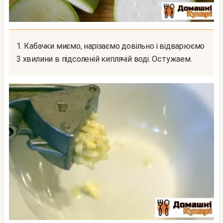
1. Кабачки миємо, нарізаємо довільно і відварюємо
3 хвилини в підсоленій киплячій воді. Остужаем.