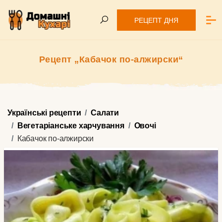
РЕЦЕПТ ДНЯ
Рецепт „Кабачок по-алжирски“
Українські рецепти
Салати
Вегетаріанське харчування
Овочі
Кабачок по-алжирски