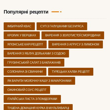
Популярні рецепти
ІМБИРНИЙ КВАС
СУП З ГАЛУШКАМИ БЕЗ М'ЯСА
КРОЛИК У ВЕРШКАХ
ВАРЕННЯ З ЗОЛОТИСТОЇ СМОРОДИНИ
ЯПОНСЬКЕ КАРІ РЕЦЕПТ
ВАРЕННЯ З АГРУСУ З ЛИМОНОМ
ВАРЕННЯ З ЯБЛУК ДОЛЬКАМИ З СОДОЮ
ГРУЗИНСЬКИЙ САЛАТ З БАКЛАЖАНІВ
СОЛОНИНА ЗІ СВИНИНИ
ТУРЕЦЬКА ХАЛВА РЕЦЕПТ
ЯК ВАРИТИ МОЛОЧНУ КАШУ З МАКАРОНАМИ
ОЖИНОВИЙ СОУС РЕЦЕПТ
ІТАЛІЙСЬКА ПАСТА З ПОМІДОРАМИ
ТУШЕНА ДОМАШНЯ КУРКА В МУЛЬТИВАРЦІ