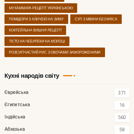
МУХАММАРА РЕЦЕПТ УКРАЇНСЬКОЮ
ПОМІДОРИ З АЛИЧЕЮ НА ЗИМУ
СУП З МІВІНИ БЕЗ МЯСА
КОКТЕЙЛЬНА ВИШНЯ РЕЦЕПТ
ТІСТО НА ЧЕБУРЕКИ НА МОЛОЦІ
РОЗСИПЧАСТИЙ РИС З ОВОЧАМИ ЗАМОРОЖЕНИМИ
Кухні народів світу
Єврейська
371
Єгипетська
16
Індійська
560
Абхазька
58