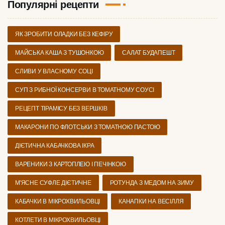
Популярні рецепти
ЯК ЗРОБИТИ ОЛАДКИ БЕЗ КЕФІРУ
МАЙСЬКА КАША З ТУШОНКОЮ
САЛАТ БУДАПЕШТ
СЛИВИ У ВЛАСНОМУ СОЦІ
СУП З РИБНОЇ КОНСЕРВИ В ТОМАТНОМУ СОУСІ
РЕЦЕПТ ТІРАМІСУ БЕЗ ВЕРШКІВ
МАКАРОНИ ПО ФЛОТСЬКИ З ТОМАТНОЮ ПАСТОЮ
ДІЄТИЧНА КАБАЧКОВА ІКРА
ВАРЕНИКИ З КАРТОПЛЕЮ І ПЕЧІНКОЮ
М'ЯСНЕ СУФЛЕ ДІЄТИЧНЕ
РОТУНДА З МЕДОМ НА ЗИМУ
КАБАЧКИ В МІКРОХВИЛЬОВЦІ
КАНАПКИ НА ВЕСІЛЛЯ
КОТЛЕТИ В МІКРОХВИЛЬОВЦІ