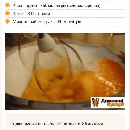
Кава чорний - 750 мілілітрів (свіжозаварений)
Какао - 3 Ст. Ложки
Мигдальний екстракт - 50 мілілітрів
Поділяємо яйця на білки і жовтки. Збиваємо