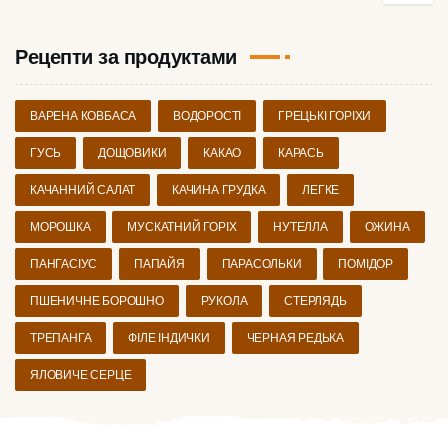
Рецепти за продуктами
ВАРЕНА КОВБАСА
ВОДОРОСТІ
ГРЕЦЬКІ ГОРІХИ
ГУСЬ
ДОЩОВИКИ
КАКАО
КАРАСЬ
КАЧАННИЙ САЛАТ
КАЧИНА ГРУДКА
ЛЕГКЕ
МОРОШКА
МУСКАТНИЙ ГОРІХ
НУТЕЛЛА
ОЖИНА
ПАНГАСІУС
ПАПАЙЯ
ПАРАСОЛЬКИ
ПОМІДОР
ПШЕНИЧНЕ БОРОШНО
РУКОЛА
СТЕРЛЯДЬ
ТРЕПАНГА
ФІЛЕ ІНДИЧКИ
ЧЕРНАЯ РЕДЬКА
ЯЛОВИЧЕ СЕРЦЕ