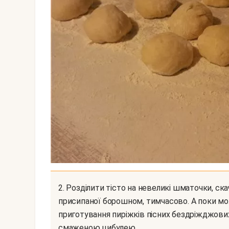
2. Розділити тісто на невеликі шматочки, скачавши з них кульки. Залишити на робочій поверхні,
присипаної борошном, тимчасово. А поки мо
приготування пиріжків пісних бездріжджови
смаженою цибулею.