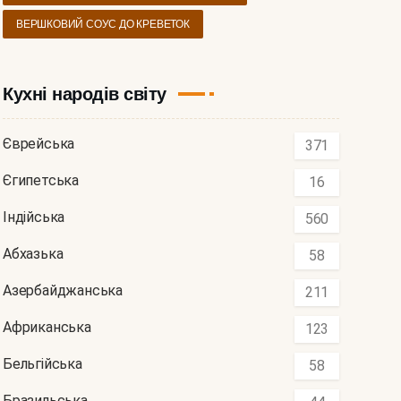
ВЕРШКОВИЙ СОУС ДО КРЕВЕТОК
Кухні народів світу
Єврейська
371
Єгипетська
16
Індійська
560
Абхазька
58
Азербайджанська
211
Африканська
123
Бельгійська
58
Бразильська