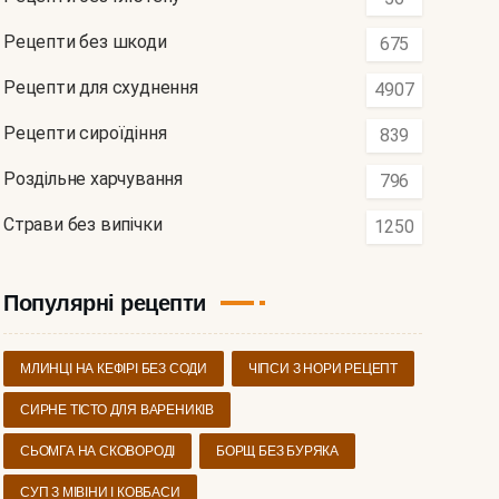
Рецепти без шкоди
675
Рецепти для схуднення
4907
Рецепти сироїдіння
839
Роздільне харчування
796
Страви без випічки
1250
Популярні рецепти
МЛИНЦІ НА КЕФІРІ БЕЗ СОДИ
ЧІПСИ З НОРИ РЕЦЕПТ
СИРНЕ ТІСТО ДЛЯ ВАРЕНИКІВ
СЬОМГА НА СКОВОРОДІ
БОРЩ БЕЗ БУРЯКА
СУП З МІВІНИ І КОВБАСИ