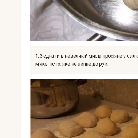
1. З'єднати в невеликій мисці просіяне з сіллю борошно, цукор, рослинне масло і воду. Замісити
м'яке тісто, яке не липне до рук.