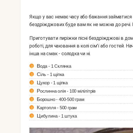
Якщо у вас немає часу або бажання займатися 
бездріжджових буде вам як не можна до речі. Ш
Приготувати пиріжки пісні бездріжджові в домашніх умовах можна для перекусу на пікніку або на
роботі, для чаювання в колі сім'ї або гостей. Н
інша на смак - солодка чи ні.
Вода - 1 Склянка
Сіль - 1 щіпка
Цукор - 1 щіпка
Рослинна олія - 100 мілілітрів
Борошно - 400-500 грам
Картопля - 500 грам
Цибулина - 1 штука