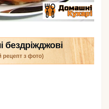
ні бездріжджові
й рецепт з фото)