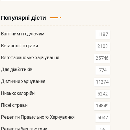
Популярні дієти
Вагітним і годуючим
1187
Веганські страви
2103
Вегетаріанське харчування
25746
Для діабетиків
774
Дієтичне харчування
11274
Низькокалорійні
5242
Пісні страви
14849
Рецепти Правильного Харчування
5047
Рецепти без глютену
56