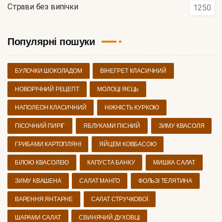
Страви без випічки
1250
Популярні пошуки
БУЛОЧКИ ШОКОЛАДОМ
ВІНЕГРЕТ КЛАСИЧНИЙ
НОВОРІЧНИЙ РЕЦЕПТ
МОЛОЦІ ЯЄЦЬ
НАПОЛЕОН КЛАСИЧНИЙ
НІЖНІСТЬ КУРКОЮ
ПІСОЧНИЙ ПИРІГ
ЯБЛУКАМИ ПІСНИЙ
ЗИМУ КВАСОЛЯ
ГРИБАМИ КАРТОПЛЯНІ
ЯЙЦЕМ КОВБАСОЮ
БІЛОЮ КВАСОЛЕЮ
КАПУСТА БАНКУ
МИШКА САЛАТ
ЗИМУ КВАШЕНА
САЛАТ МАНГО
ФОЛЬЗІ ТЕЛЯТИНА
ВАРЕННЯ ЯНТАРНЕ
САЛАТ СТРУЧКОВОЇ
ШАРАМИ САЛАТ
СВИНЯЧИЙ ДУХОВЦІ