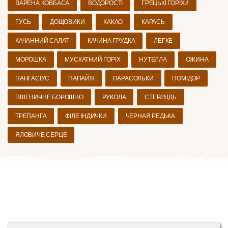
ВАРЕНА КОВБАСА
ВОДОРОСТІ
ГРЕЦЬКІ ГОРІХИ
ГУСЬ
ДОЩОВИКИ
КАКАО
КАРАСЬ
КАЧАННИЙ САЛАТ
КАЧИНА ГРУДКА
ЛЕГКЕ
МОРОШКА
МУСКАТНИЙ ГОРІХ
НУТЕЛЛА
ОЖИНА
ПАНГАСІУС
ПАПАЙЯ
ПАРАСОЛЬКИ
ПОМІДОР
ПШЕНИЧНЕ БОРОШНО
РУКОЛА
СТЕРЛЯДЬ
ТРЕПАНГА
ФІЛЕ ІНДИЧКИ
ЧЕРНАЯ РЕДЬКА
ЯЛОВИЧЕ СЕРЦЕ