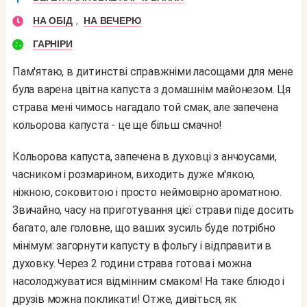
,
НА ОБІД
НА ВЕЧЕРЮ
ГАРНІРИ
Пам'ятаю, в дитинстві справжніми ласощами для мене
була варена цвітна капуста з домашнім майонезом. Ця
страва мені чимось нагадало той смак, але запечена
кольорова капуста - це ще більш смачно!
Кольорова капуста, запечена в духовці з анчоусами,
часником і розмарином, виходить дуже м'якою,
ніжною, соковитою і просто неймовірно ароматною.
Звичайно, часу на приготування цієї страви піде досить
багато, але головне, що ваших зусиль буде потрібно
мінімум: загорнути капусту в фольгу і відправити в
духовку. Через 2 години страва готова і можна
насолоджуватися відмінним смаком! На таке блюдо і
друзів можна покликати!
Отже, дивіться, як