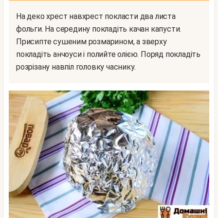
На деко хрест навхрест покласти два листа
фольги. На середину покладіть качан капусти.
Присипте сушеним розмарином, а зверху
покладіть анчоуси і полийте олією. Поряд покладіть
розрізану навпіл головку часнику.