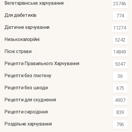
Вегетаріанське харчування
25746
Для діабетиків
774
Дієтичне харчування
11274
Низькокалорійні
5242
Пісні страви
14849
Рецепти Правильного Харчування
5047
Рецепти без глютену
56
Рецепти без шкоди
675
Рецепти для схуднення
4907
Рецепти сироїдіння
839
Роздільне харчування
796