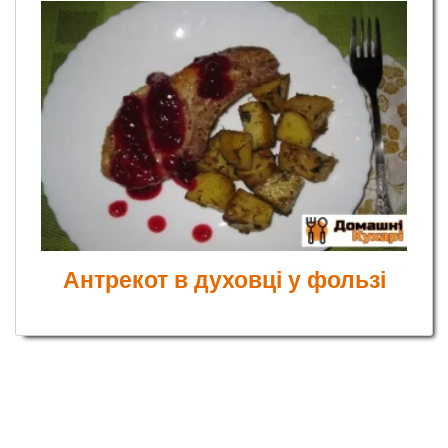
Антрекот в духовці у фользі