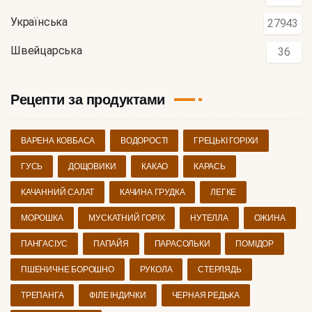
Українська
27943
Швейцарська
36
Рецепти за продуктами
ВАРЕНА КОВБАСА
ВОДОРОСТІ
ГРЕЦЬКІ ГОРІХИ
ГУСЬ
ДОЩОВИКИ
КАКАО
КАРАСЬ
КАЧАННИЙ САЛАТ
КАЧИНА ГРУДКА
ЛЕГКЕ
МОРОШКА
МУСКАТНИЙ ГОРІХ
НУТЕЛЛА
ОЖИНА
ПАНГАСІУС
ПАПАЙЯ
ПАРАСОЛЬКИ
ПОМІДОР
ПШЕНИЧНЕ БОРОШНО
РУКОЛА
СТЕРЛЯДЬ
ТРЕПАНГА
ФІЛЕ ІНДИЧКИ
ЧЕРНАЯ РЕДЬКА