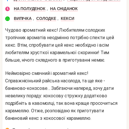
,
НА ПОЛУДЕНОК
НА СНІДАНОК
,
,
ВИПІЧКА
СОЛОДКЕ
КЕКСИ
Чудово ароматний кекс! Любителям солодких
тропічних ароматів неодмінно потрібно спекти цей
кекс. Втім, спробувати цей кекс необхідно і всім
любителям хрусткої карамельної скоринки! Тим
більше, нічого складного в приготуванні немає.
Неймовірно смачний і ароматний кекс!
Справжнісінький райська насолода, та ще яке -
бананово-кокосове… Забігаючи наперед, хочу дати
невелику пораду: кокосову стружку додатково
подрібніть в кавомолці, так вона краще просочиться
карамеллю. Отже, розповідаю як приготувати
банановий кекс з кокосової карамеллю.