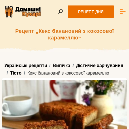
РЕЦЕПТ ДНЯ
Рецепт „Кекс банановий з кокосової
карамеллю“
Українські рецепти
Випічка
Дієтичне харчування
Тісто
Кекс банановий з кокосової карамеллю