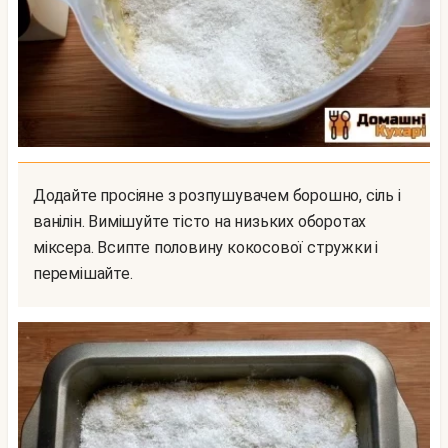
Додайте просіяне з розпушувачем борошно, сіль і
ванілін. Вимішуйте тісто на низьких оборотах
міксера. Всипте половину кокосової стружки і
перемішайте.