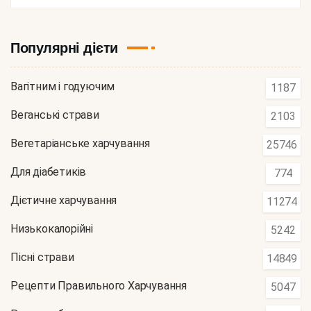
Популярні дієти
Вагітним і годуючим
1187
Веганські страви
2103
Вегетаріанське харчування
25746
Для діабетиків
774
Дієтичне харчування
11274
Низькокалорійні
5242
Пісні страви
14849
Рецепти Правильного Харчування
5047