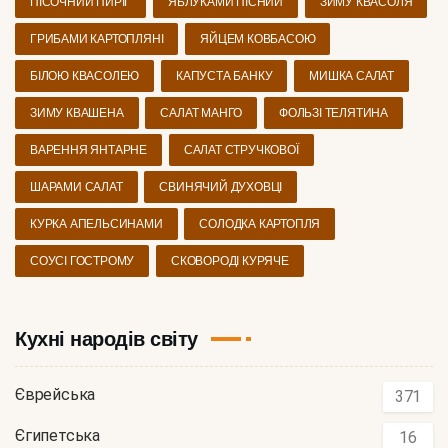
ПІСОЧНИЙ ПИРІГ
ЯБЛУКАМИ ПІСНИЙ
ЗИМУ КВАСОЛЯ
ГРИБАМИ КАРТОПЛЯНІ
ЯЙЦЕМ КОВБАСОЮ
БІЛОЮ КВАСОЛЕЮ
КАПУСТА БАНКУ
МИШКА САЛАТ
ЗИМУ КВАШЕНА
САЛАТ МАНГО
ФОЛЬЗІ ТЕЛЯТИНА
ВАРЕННЯ ЯНТАРНЕ
САЛАТ СТРУЧКОВОЇ
ШАРАМИ САЛАТ
СВИНЯЧИЙ ДУХОВЦІ
КУРКА АПЕЛЬСИНАМИ
СОЛОДКА КАРТОПЛЯ
СОУСІ ГОСТРОМУ
СКОВОРОДІ КУРЯЧЕ
Кухні народів світу
Єврейська
371
Єгипетська
16