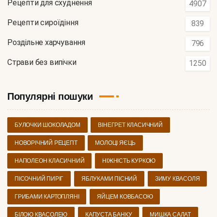
Рецепти для схуднення
4907
Рецепти сироїдіння
839
Роздільне харчування
796
Страви без випічки
1250
Популярні пошуки
БУЛОЧКИ ШОКОЛАДОМ
ВІНЕГРЕТ КЛАСИЧНИЙ
НОВОРІЧНИЙ РЕЦЕПТ
МОЛОЦІ ЯЄЦЬ
НАПОЛЕОН КЛАСИЧНИЙ
НІЖНІСТЬ КУРКОЮ
ПІСОЧНИЙ ПИРІГ
ЯБЛУКАМИ ПІСНИЙ
ЗИМУ КВАСОЛЯ
ГРИБАМИ КАРТОПЛЯНІ
ЯЙЦЕМ КОВБАСОЮ
БІЛОЮ КВАСОЛЕЮ
КАПУСТА БАНКУ
МИШКА САЛАТ