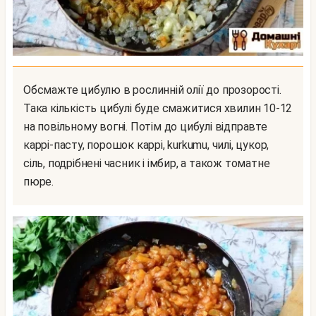
Обсмажте цибулю в рослинній олії до прозорості.
Така кількість цибулі буде смажитися хвилин 10-12
на повільному вогні. Потім до цибулі відправте
каррі-пасту, порошок каррі, kurkumu, чилі, цукор,
сіль, подрібнені часник і імбир, а також томатне
пюре.