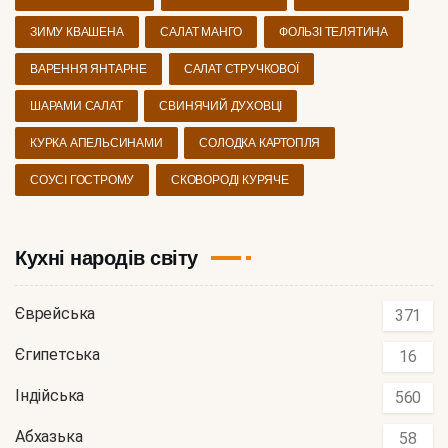
ЗИМУ КВАШЕНА
САЛАТ МАНГО
ФОЛЬЗІ ТЕЛЯТИНА
ВАРЕННЯ ЯНТАРНЕ
САЛАТ СТРУЧКОВОЇ
ШАРАМИ САЛАТ
СВИНЯЧИЙ ДУХОВЦІ
КУРКА АПЕЛЬСИНАМИ
СОЛОДКА КАРТОПЛЯ
СОУСІ ГОСТРОМУ
СКОВОРОДІ КУРЯЧЕ
Кухні народів світу
Єврейська
371
Єгипетська
16
Індійська
560
Абхазька
58