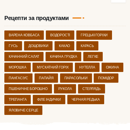
Рецепти за продуктами
ВАРЕНА КОВБАСА
ВОДОРОСТІ
ГРЕЦЬКІ ГОРІХИ
ГУСЬ
ДОЩОВИКИ
КАКАО
КАРАСЬ
КАЧАННИЙ САЛАТ
КАЧИНА ГРУДКА
ЛЕГКЕ
МОРОШКА
МУСКАТНИЙ ГОРІХ
НУТЕЛЛА
ОЖИНА
ПАНГАСІУС
ПАПАЙЯ
ПАРАСОЛЬКИ
ПОМІДОР
ПШЕНИЧНЕ БОРОШНО
РУКОЛА
СТЕРЛЯДЬ
ТРЕПАНГА
ФІЛЕ ІНДИЧКИ
ЧЕРНАЯ РЕДЬКА
ЯЛОВИЧЕ СЕРЦЕ