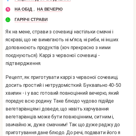
,
НА ОБІД
НА ВЕЧЕРЮ
ГАРЯЧІ СТРАВИ
Як на мене, страви з сочевиці настільки смачні і
яскраві, що не вимагають ні м'яса, ні риби, ні інших
доповнюють продуктів (хоч прекрасно з ними
поєднуються). Каррі з червоної сочевиці -
підтвердження.
Рецепт, як приготувати каррі з червоної сочевиці,
досить простий і нетрудомісткий. Буквально 40-50
хвилин - і у вас готовий повноцінний вечерю, який
порадує всю родину. Таке блюдо чудово підійде
вегетаріанцям і доведе, що навіть харчування
вегетаріанців може бути повноцінним, ситним і,
звичайно ж, дуже смачним! Так що дуже раджу до
приготування дане блюдо. До речі, подавати його я