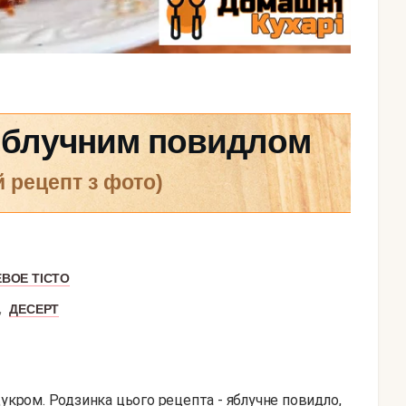
яблучним повидлом
й рецепт з фото)
ВОЕ ТІСТО
,
ДЕСЕРТ
цукром. Родзинка цього рецепта - яблучне повидло,