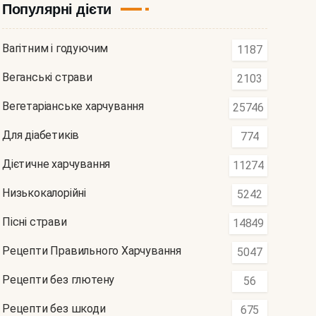
Популярні дієти
Вагітним і годуючим
1187
Веганські страви
2103
Вегетаріанське харчування
25746
Для діабетиків
774
Дієтичне харчування
11274
Низькокалорійні
5242
Пісні страви
14849
Рецепти Правильного Харчування
5047
Рецепти без глютену
56
Рецепти без шкоди
675