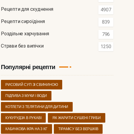
Рецепти для схуднення
4907
Рецепти сироїдіння
839
Роздільне харчування
796
Страви без випічки
1250
Популярні рецепти
РИСОВИЙ СУП ЗІ СВИНИНОЮ
ПІДЛИВА З МУКИ І ВОДИ
КОТЛЕТИ З ТЕЛЯТИНИ ДЛЯ ДИТИНИ
КУКУРУДЗА В РУКАВІ
ЯК ЖАРИТИ СУШЕНІ ГРИБИ
КАБАЧКОВА ІКРА НА 3 КГ
ТІРАМІСУ БЕЗ ВЕРШКІВ