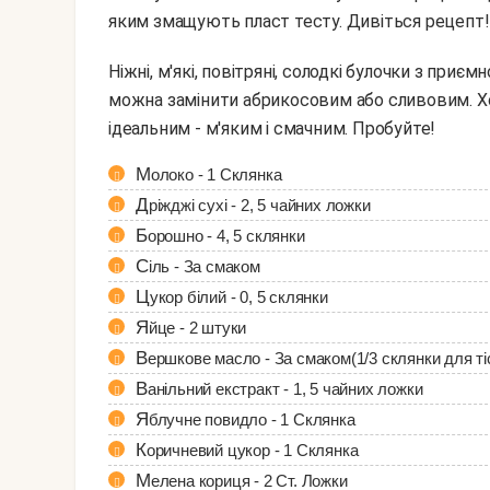
яким змащують пласт тесту. Дивіться рецепт!
Ніжні, м'які, повітряні, солодкі булочки з приємною кислинкою яблука. До речі, яблучне повидло
можна замінити абрикосовим або сливовим. Хо
ідеальним - м'яким і смачним. Пробуйте!
Молоко - 1 Склянка
Дріжджі сухі - 2, 5 чайних ложки
Борошно - 4, 5 склянки
Сіль - За смаком
Цукор білий - 0, 5 склянки
Яйце - 2 штуки
Вершкове масло - За смаком(1/3 склянки для тіс
Ванільний екстракт - 1, 5 чайних ложки
Яблучне повидло - 1 Склянка
Коричневий цукор - 1 Склянка
Мелена кориця - 2 Ст. Ложки