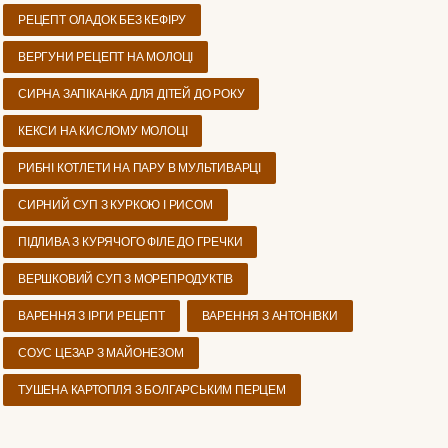
РЕЦЕПТ ОЛАДОК БЕЗ КЕФІРУ
ВЕРГУНИ РЕЦЕПТ НА МОЛОЦІ
СИРНА ЗАПІКАНКА ДЛЯ ДІТЕЙ ДО РОКУ
КЕКСИ НА КИСЛОМУ МОЛОЦІ
РИБНІ КОТЛЕТИ НА ПАРУ В МУЛЬТИВАРЦІ
СИРНИЙ СУП З КУРКОЮ І РИСОМ
ПІДЛИВА З КУРЯЧОГО ФІЛЕ ДО ГРЕЧКИ
ВЕРШКОВИЙ СУП З МОРЕПРОДУКТІВ
ВАРЕННЯ З ІРГИ РЕЦЕПТ
ВАРЕННЯ З АНТОНІВКИ
СОУС ЦЕЗАР З МАЙОНЕЗОМ
ТУШЕНА КАРТОПЛЯ З БОЛГАРСЬКИМ ПЕРЦЕМ