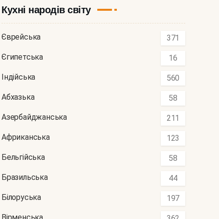
Кухні народів світу
Єврейська
371
Єгипетська
16
Індійська
560
Абхазька
58
Азербайджанська
211
Африканська
123
Бельгійська
58
Бразильська
44
Білоруська
197
Вірменська
362