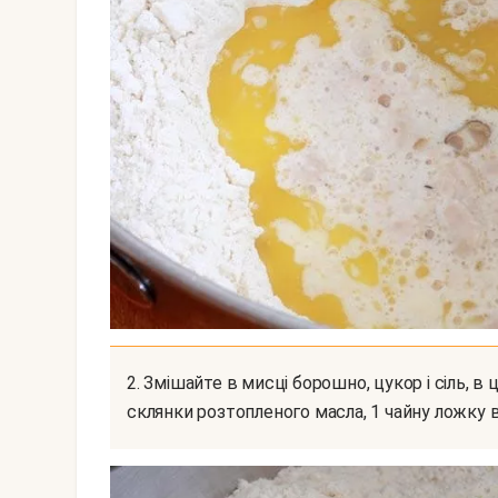
2. Змішайте в мисці борошно, цукор і сіль, в центі зробіть поглиблення і додайте яйце, 1/3
склянки розтопленого масла, 1 чайну ложку 