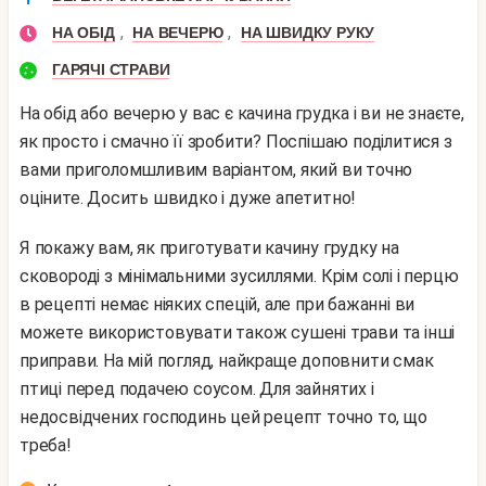
,
,
НА ОБІД
НА ВЕЧЕРЮ
НА ШВИДКУ РУКУ
ГАРЯЧІ СТРАВИ
На обід або вечерю у вас є качина грудка і ви не знаєте,
як просто і смачно її зробити? Поспішаю поділитися з
вами приголомшливим варіантом, який ви точно
оціните. Досить швидко і дуже апетитно!
Я покажу вам, як приготувати качину грудку на
сковороді з мінімальними зусиллями. Крім солі і перцю
в рецепті немає ніяких спецій, але при бажанні ви
можете використовувати також сушені трави та інші
приправи. На мій погляд, найкраще доповнити смак
птиці перед подачею соусом. Для зайнятих і
недосвідчених господинь цей рецепт точно то, що
треба!