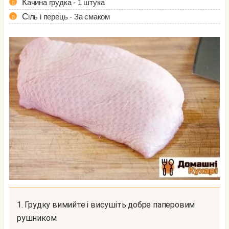
Качина грудка - 1 штука
Сіль і перець - За смаком
1. Грудку вимийте і висушіть добре паперовим
рушником.