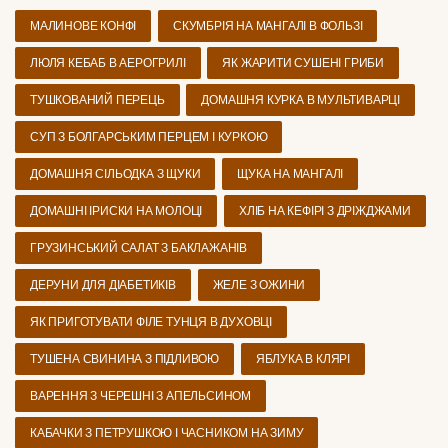
МАЛИНОВЕ КОНФІ
СКУМБРІЯ НА МАНГАЛІ В ФОЛЬЗІ
ЛЮЛЯ КЕБАБ В АЕРОГРИЛІ
ЯК ЖАРИТИ СУШЕНІ ГРИБИ
ТУШКОВАНИЙ ПЕРЕЦЬ
ДОМАШНЯ КУРКА В МУЛЬТИВАРЦІ
СУП З БОЛГАРСЬКИМ ПЕРЦЕМ І КУРКОЮ
ДОМАШНЯ СІЛЬОДКА З ЩУКИ
ЩУКА НА МАНГАЛІ
ДОМАШНІ ІРИСКИ НА МОЛОЦІ
ХЛІБ НА КЕФІРІ З ДРІЖДЖАМИ
ГРУЗИНСЬКИЙ САЛАТ З БАКЛАЖАНІВ
ДЕРУНИ ДЛЯ ДІАБЕТИКІВ
ЖЕЛЕ З ОЖИНИ
ЯК ПРИГОТУВАТИ ФІЛЕ ТУНЦЯ В ДУХОВЦІ
ТУШЕНА СВИНИНА З ПІДЛИВОЮ
ЯБЛУКА В КЛЯРІ
ВАРЕННЯ З ЧЕРЕШНІ З АПЕЛЬСИНОМ
КАБАЧКИ З ПЕТРУШКОЮ І ЧАСНИКОМ НА ЗИМУ