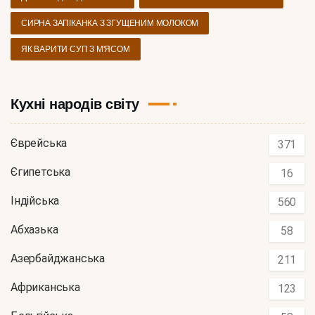
СИРНА ЗАПІКАНКА З ЗГУЩЕНИМ МОЛОКОМ
ЯК ВАРИТИ СУП З М'ЯСОМ
Кухні народів світу
Єврейська
371
Єгипетська
16
Індійська
560
Абхазька
58
Азербайджанська
211
Африканська
123