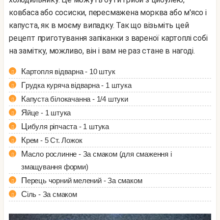
ковбаса або сосиски, пересмажена морква або м'ясо і
капуста, як в моєму випадку. Так що візьміть цей
рецепт приготування запіканки з вареної картоплі собі
на замітку, можливо, він і вам не раз стане в нагоді.
Картопля відварна - 10 штук
Грудка куряча відварна - 1 штука
Капуста білокачанна - 1/4 штуки
Яйце - 1 штука
Цибуля ріпчаста - 1 штука
Крем - 5 Ст. Ложок
Масло рослинне - За смаком (для смаження і
змащування форми)
Перець чорний мелений - За смаком
Сіль - За смаком