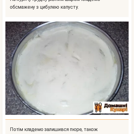
обсмажену з цибулею капусту.
Потім кладемо залишився пюре, також