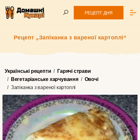
РЕЦЕПТ ДНЯ
Рецепт „Запіканка з вареної картоплі“
Українські рецепти
Гарячі страви
Вегетаріанське харчування
Овочі
Запіканка з вареної картоплі