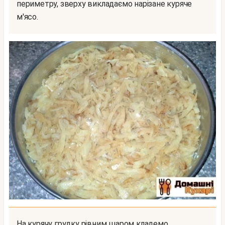
периметру, зверху викладаємо нарізане куряче
м'ясо.
На курячу грудку рівним шаром кладемо