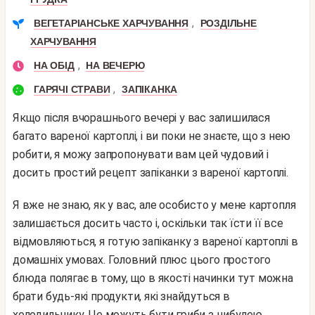
,
ВЕГЕТАРІАНСЬКЕ ХАРЧУВАННЯ
РОЗДІЛЬНЕ
ХАРЧУВАННЯ
,
НА ОБІД
НА ВЕЧЕРЮ
,
ГАРЯЧІ СТРАВИ
ЗАПІКАНКА
Якщо після вчорашнього вечері у вас залишилася
багато вареної картоплі, і ви поки не знаєте, що з нею
робити, я можу запропонувати вам цей чудовий і
досить простий рецепт запіканки з вареної картоплі.
Я вже не знаю, як у вас, але особисто у мене картопля
залишається досить часто і, оскільки так їсти її все
відмовляються, я готую запіканку з вареної картоплі в
домашніх умовах. Головний плюс цього простого
блюда полягає в тому, що в якості начинки тут можна
брати будь-які продукти, які знайдуться в
холодильнику. Це можуть бути гриби з цибулею,