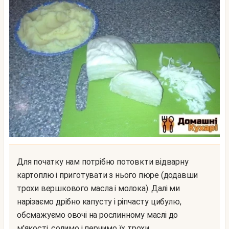
Для початку нам потрібно потовкти відварну
картоплю і приготувати з нього пюре (додавши
трохи вершкового масла і молока). Далі ми
нарізаємо дрібно капусту і ріпчасту цибулю,
обсмажуємо овочі на рослинному маслі до
м'якості, солимо і перчимо їх трохи.