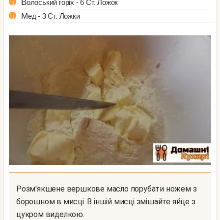
Волоський горіх - 6 Ст. Ложок
Мед - 3 Ст. Ложки
Розм'якшене вершкове масло порубати ножем з
борошном в мисці. В іншій мисці змішайте яйце з
цукром виделкою.