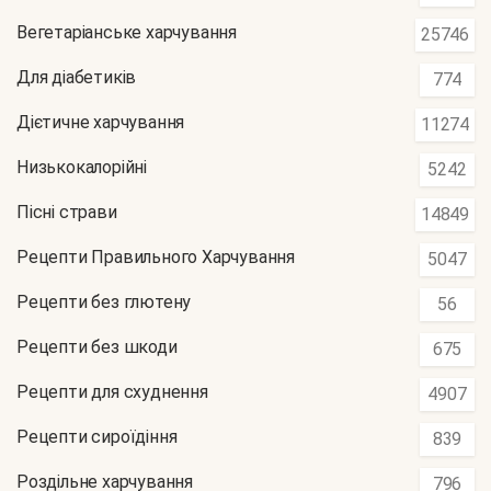
Вегетаріанське харчування
25746
Для діабетиків
774
Дієтичне харчування
11274
Низькокалорійні
5242
Пісні страви
14849
Рецепти Правильного Харчування
5047
Рецепти без глютену
56
Рецепти без шкоди
675
Рецепти для схуднення
4907
Рецепти сироїдіння
839
Роздільне харчування
796