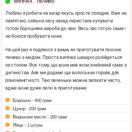
,
ВИПІЧКА
ПЕЧИВО
Люблю я робити на вечір якусь просте солодке. Вже не
пам'ятаю, скільки часу назад перестала купувати
готові борошняні вироби до чаю. Весь час готую сама і
не боюся пробувати нове.
На цей раз я поділюся з вами, як приготувати пісочне
печиво з медом. Проста випічка швидко розійдеться
за столом. Все тому, що вона має всім знайомий смак з
дитинства. Але ми додамо ще волоських горіхів для
різноманітності. Такі печеньки можна запікати часто,
адже вони дуже легкі в приготуванні.
Борошно - 400 грам
Цукор - 200 грам
Вершкове масло - 200 грам
Яйце - 1 штука