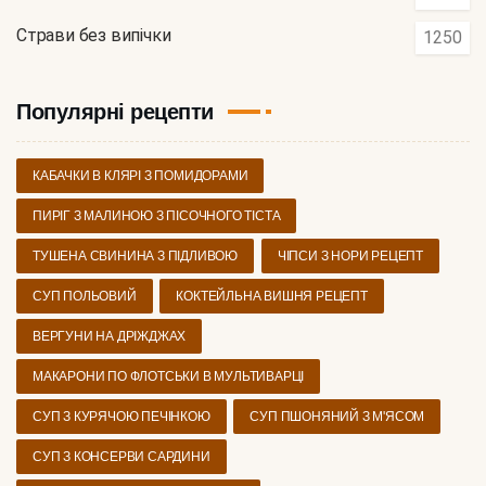
Страви без випічки
1250
Популярні рецепти
КАБАЧКИ В КЛЯРІ З ПОМИДОРАМИ
ПИРІГ З МАЛИНОЮ З ПІСОЧНОГО ТІСТА
ТУШЕНА СВИНИНА З ПІДЛИВОЮ
ЧІПСИ З НОРИ РЕЦЕПТ
СУП ПОЛЬОВИЙ
КОКТЕЙЛЬНА ВИШНЯ РЕЦЕПТ
ВЕРГУНИ НА ДРІЖДЖАХ
МАКАРОНИ ПО ФЛОТСЬКИ В МУЛЬТИВАРЦІ
СУП З КУРЯЧОЮ ПЕЧІНКОЮ
СУП ПШОНЯНИЙ З М'ЯСОМ
СУП З КОНСЕРВИ САРДИНИ