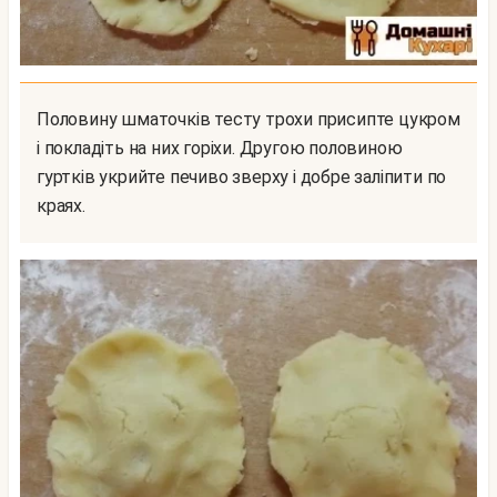
Половину шматочків тесту трохи присипте цукром
і покладіть на них горіхи. Другою половиною
гуртків укрийте печиво зверху і добре заліпити по
краях.