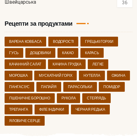
Швейцарська
36
Рецепти за продуктами
ВАРЕНА КОВБАСА
ВОДОРОСТІ
ГРЕЦЬКІ ГОРІХИ
ГУСЬ
ДОЩОВИКИ
КАКАО
КАРАСЬ
КАЧАННИЙ САЛАТ
КАЧИНА ГРУДКА
ЛЕГКЕ
МОРОШКА
МУСКАТНИЙ ГОРІХ
НУТЕЛЛА
ОЖИНА
ПАНГАСІУС
ПАПАЙЯ
ПАРАСОЛЬКИ
ПОМІДОР
ПШЕНИЧНЕ БОРОШНО
РУКОЛА
СТЕРЛЯДЬ
ТРЕПАНГА
ФІЛЕ ІНДИЧКИ
ЧЕРНАЯ РЕДЬКА
ЯЛОВИЧЕ СЕРЦЕ