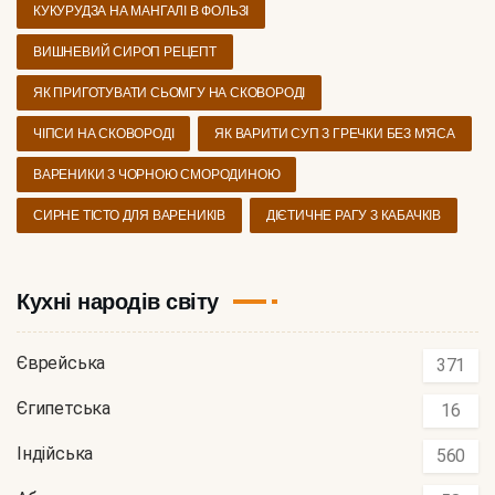
КУКУРУДЗА НА МАНГАЛІ В ФОЛЬЗІ
ВИШНЕВИЙ СИРОП РЕЦЕПТ
ЯК ПРИГОТУВАТИ СЬОМГУ НА СКОВОРОДІ
ЧІПСИ НА СКОВОРОДІ
ЯК ВАРИТИ СУП З ГРЕЧКИ БЕЗ М'ЯСА
ВАРЕНИКИ З ЧОРНОЮ СМОРОДИНОЮ
СИРНЕ ТІСТО ДЛЯ ВАРЕНИКІВ
ДІЄТИЧНЕ РАГУ З КАБАЧКІВ
Кухні народів світу
Єврейська
371
Єгипетська
16
Індійська
560