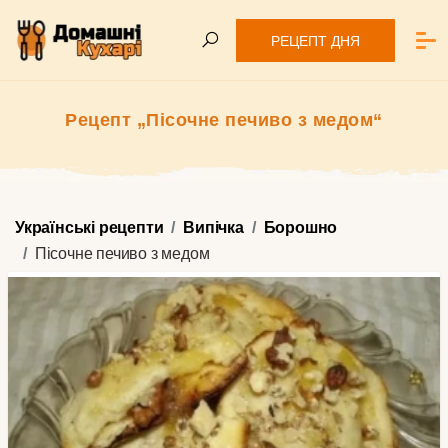
РЕЦЕПТ ДНЯ
Рецепт „Пісочне печиво з медом“
Українські рецепти
Випічка
Борошно
Пісочне печиво з медом