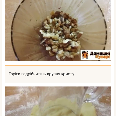
Горіхи подрібнити в крупну крихту.