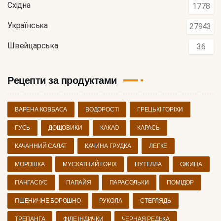
Східна
1778
Українська
27943
Швейцарська
36
Рецепти за продуктами
ВАРЕНА КОВБАСА
ВОДОРОСТІ
ГРЕЦЬКІ ГОРІХИ
ГУСЬ
ДОЩОВИКИ
КАКАО
КАРАСЬ
КАЧАННИЙ САЛАТ
КАЧИНА ГРУДКА
ЛЕГКЕ
МОРОШКА
МУСКАТНИЙ ГОРІХ
НУТЕЛЛА
ОЖИНА
ПАНГАСІУС
ПАПАЙЯ
ПАРАСОЛЬКИ
ПОМІДОР
ПШЕНИЧНЕ БОРОШНО
РУКОЛА
СТЕРЛЯДЬ
ТРЕПАНГА
ФІЛЕ ІНДИЧКИ
ЧЕРНАЯ РЕДЬКА