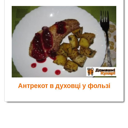
Антрекот в духовці у фользі