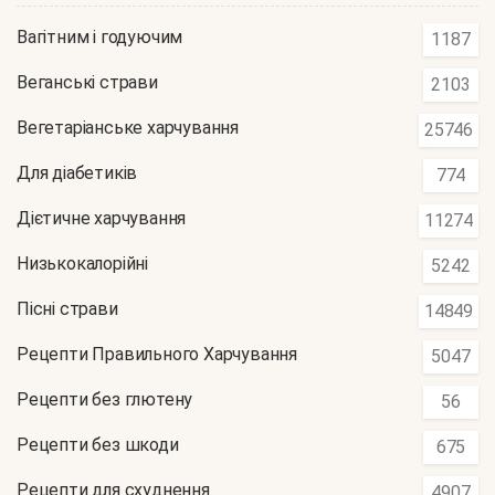
Вагітним і годуючим
1187
Веганські страви
2103
Вегетаріанське харчування
25746
Для діабетиків
774
Дієтичне харчування
11274
Низькокалорійні
5242
Пісні страви
14849
Рецепти Правильного Харчування
5047
Рецепти без глютену
56
Рецепти без шкоди
675
Рецепти для схуднення
4907