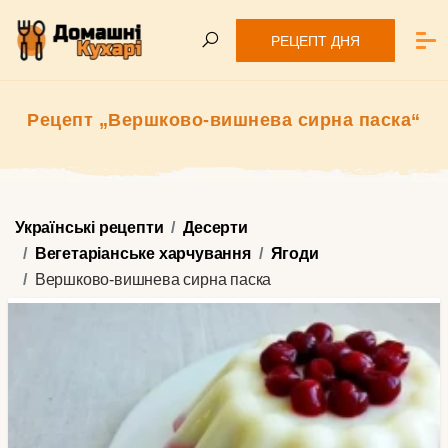
РЕЦЕПТ ДНЯ
Рецепт „Вершково-вишнева сирна паска“
Українські рецепти
Десерти
Вегетаріанське харчування
Ягоди
Вершково-вишнева сирна паска