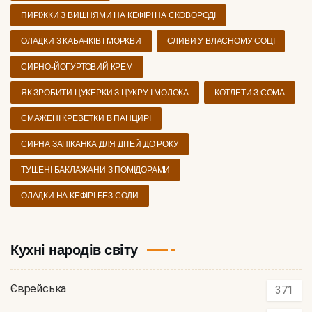
ПИРІЖКИ З ВИШНЯМИ НА КЕФІРІ НА СКОВОРОДІ
ОЛАДКИ З КАБАЧКІВ І МОРКВИ
СЛИВИ У ВЛАСНОМУ СОЦІ
СИРНО-ЙОГУРТОВИЙ КРЕМ
ЯК ЗРОБИТИ ЦУКЕРКИ З ЦУКРУ І МОЛОКА
КОТЛЕТИ З СОМА
СМАЖЕНІ КРЕВЕТКИ В ПАНЦИРІ
СИРНА ЗАПІКАНКА ДЛЯ ДІТЕЙ ДО РОКУ
ТУШЕНІ БАКЛАЖАНИ З ПОМІДОРАМИ
ОЛАДКИ НА КЕФІРІ БЕЗ СОДИ
Кухні народів світу
Єврейська
371