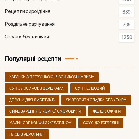
Рецепти сироїдіння
839
Роздільне харчування
796
Страви без випічки
1250
Популярні рецепти
КАБАЧКИ З ПЕТРУШКОЮ І ЧАСНИКОМ НА ЗИМУ
СУП З ЛИСИЧОК З ВЕРШКАМИ
СУП ПОЛЬОВИЙ
ДЕРУНИ ДЛЯ ДІАБЕТИКІВ
ЯК ЗРОБИТИ ОЛАДКИ БЕЗ КЕФІРУ
СИРЕ ВАРЕННЯ З ЧОРНОЇ СМОРОДИНИ
ЖЕЛЕ З ОЖИНИ
МАЛИНОВЕ КОНФИ З ЖЕЛАТИНОМ
СОУС ДО ТОРТЕЛІНІ
ПЛОВ В АЕРОГРИЛІ