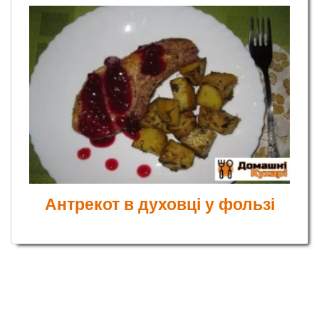
Антрекот в духовці у фользі