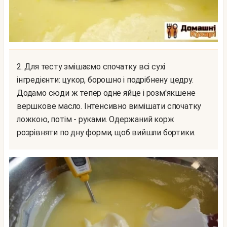
2. Для тесту змішаємо спочатку всі сухі
інгредієнти: цукор, борошно і подрібнену цедру.
Додамо сюди ж тепер одне яйце і розм'якшене
вершкове масло. Інтенсивно вимішати спочатку
ложкою, потім - руками. Одержаний корж
розрівняти по дну форми, щоб вийшли бортики.