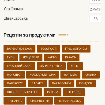
Українська
27943
Швейцарська
36
Рецепти за продуктами
ВАРЕНА КОВБАСА
ВОДОРОСТІ
ГРЕЦЬКІ ГОРІХИ
ГУСЬ
ДОЩОВИКИ
КАКАО
КАРАСЬ
КАЧАННИЙ САЛАТ
КАЧИНА ГРУДКА
ЛЕГКЕ
МОРОШКА
МУСКАТНИЙ ГОРІХ
НУТЕЛЛА
ОЖИНА
ПАНГАСІУС
ПАПАЙЯ
ПАРАСОЛЬКИ
ПОМІДОР
ПШЕНИЧНЕ БОРОШНО
РУКОЛА
СТЕРЛЯДЬ
ТРЕПАНГА
ФІЛЕ ІНДИЧКИ
ЧЕРНАЯ РЕДЬКА