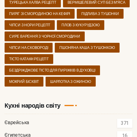
ТУРЕЦЬКА ХАЛВА РЕЦЕПТ
ВЕРМІШЕЛЕВИЙ СУП БЕЗ М'ЯСА
ПИРІГ ЗІ СМОРОДИНОЮ НА КЕФІРІ
ПІДЛИВА З ТУШОНКИ
ЧІПСИ З НОРИ РЕЦЕПТ
ПЛОВ З КУКУРУДЗОЮ
СИРЕ ВАРЕННЯ З ЧОРНОЇ СМОРОДИНИ
ЧІПСИ НА СКОВОРОДІ
ПШОНЯНА КАША З ТУШОНКОЮ
ТІСТО КАТАІФІ РЕЦЕПТ
БЕЗДРІЖДЖОВЕ ТІСТО ДЛЯ ПИРІЖКІВ В ДУХОВЦІ
МОКРИЙ БІСКВІТ
ШАРЛОТКА З ОЖИНОЮ
Кухні народів світу
Єврейська
371
Єгипетська
16