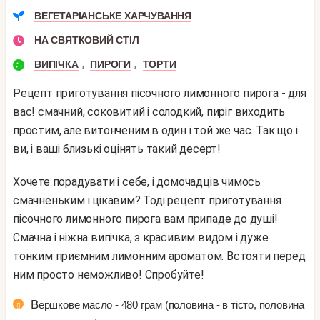
ВЕГЕТАРІАНСЬКЕ ХАРЧУВАННЯ
НА СВЯТКОВИЙ СТІЛ
,
,
ВИПІЧКА
ПИРОГИ
ТОРТИ
Рецепт приготування пісочного лимонного пирога - для
вас! смачний, соковитий і солодкий, пиріг виходить
простим, але витонченим в один і той же час. Так що і
ви, і ваші близькі оцінять такий десерт!
Хочете порадувати і себе, і домочадців чимось
смачненьким і цікавим? Тоді рецепт приготування
пісочного лимонного пирога вам припаде до душі!
Смачна і ніжна випічка, з красивим видом і дуже
тонким приємним лимонним ароматом. Встояти перед
ним просто неможливо! Спробуйте!
Вершкове масло - 480 грам (половина - в тісто, половина