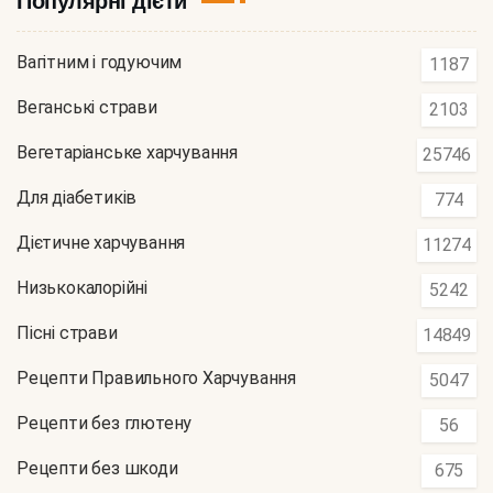
Популярні дієти
Вагітним і годуючим
1187
Веганські страви
2103
Вегетаріанське харчування
25746
Для діабетиків
774
Дієтичне харчування
11274
Низькокалорійні
5242
Пісні страви
14849
Рецепти Правильного Харчування
5047
Рецепти без глютену
56
Рецепти без шкоди
675