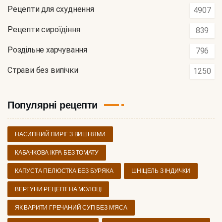
Рецепти для схуднення
4907
Рецепти сироїдіння
839
Роздільне харчування
796
Страви без випічки
1250
Популярні рецепти
НАСИПНИЙ ПИРІГ З ВИШНЯМИ
КАБАЧКОВА ІКРА БЕЗ ТОМАТУ
КАПУСТА ПЕЛЮСТКА БЕЗ БУРЯКА
ШНІЦЕЛЬ З ІНДИЧКИ
ВЕРГУНИ РЕЦЕПТ НА МОЛОЦІ
ЯК ВАРИТИ ГРЕЧАНИЙ СУП БЕЗ М'ЯСА