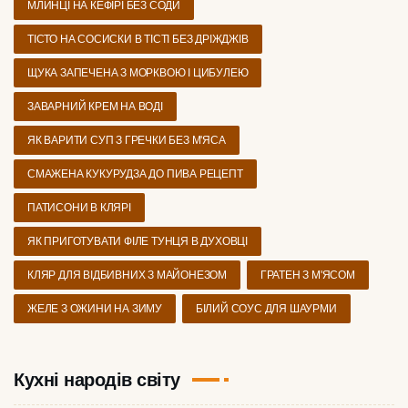
МЛИНЦІ НА КЕФІРІ БЕЗ СОДИ
ТІСТО НА СОСИСКИ В ТІСТІ БЕЗ ДРІЖДЖІВ
ЩУКА ЗАПЕЧЕНА З МОРКВОЮ І ЦИБУЛЕЮ
ЗАВАРНИЙ КРЕМ НА ВОДІ
ЯК ВАРИТИ СУП З ГРЕЧКИ БЕЗ М'ЯСА
СМАЖЕНА КУКУРУДЗА ДО ПИВА РЕЦЕПТ
ПАТИСОНИ В КЛЯРІ
ЯК ПРИГОТУВАТИ ФІЛЕ ТУНЦЯ В ДУХОВЦІ
КЛЯР ДЛЯ ВІДБИВНИХ З МАЙОНЕЗОМ
ГРАТЕН З М'ЯСОМ
ЖЕЛЕ З ОЖИНИ НА ЗИМУ
БІЛИЙ СОУС ДЛЯ ШАУРМИ
Кухні народів світу