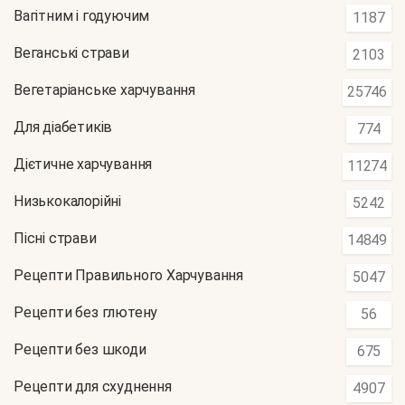
Вагітним і годуючим
1187
Веганські страви
2103
Вегетаріанське харчування
25746
Для діабетиків
774
Дієтичне харчування
11274
Низькокалорійні
5242
Пісні страви
14849
Рецепти Правильного Харчування
5047
Рецепти без глютену
56
Рецепти без шкоди
675
Рецепти для схуднення
4907