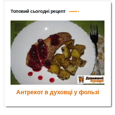
Топовий сьогодні рецепт
Антрекот в духовці у фользі