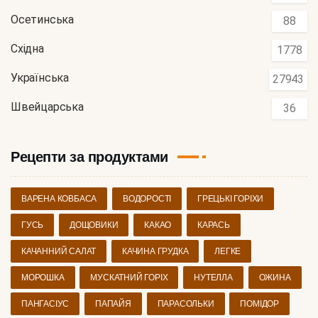
Осетинська
88
Східна
1778
Українська
27943
Швейцарська
36
Рецепти за продуктами
ВАРЕНА КОВБАСА
ВОДОРОСТІ
ГРЕЦЬКІ ГОРІХИ
ГУСЬ
ДОЩОВИКИ
КАКАО
КАРАСЬ
КАЧАННИЙ САЛАТ
КАЧИНА ГРУДКА
ЛЕГКЕ
МОРОШКА
МУСКАТНИЙ ГОРІХ
НУТЕЛЛА
ОЖИНА
ПАНГАСІУС
ПАПАЙЯ
ПАРАСОЛЬКИ
ПОМІДОР