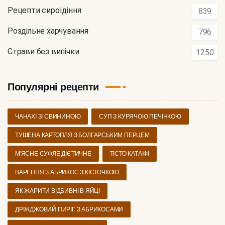
Рецепти сироїдіння
839
Роздільне харчування
796
Страви без випічки
1250
Популярні рецепти
ЧАНАХІ ЗІ СВИНИНОЮ
СУП З КУРЯЧОЮ ПЕЧІНКОЮ
ТУШЕНА КАРТОПЛЯ З БОЛГАРСЬКИМ ПЕРЦЕМ
М'ЯСНЕ СУФЛЕ ДІЄТИЧНЕ
ТІСТО КАТАІФІ
ВАРЕННЯ З АБРИКОС З КІСТОЧКОЮ
ЯК ЖАРИТИ ВІДБИВНІ В ЯЙЦІ
ДРІЖДЖОВИЙ ПИРІГ З АБРИКОСАМИ