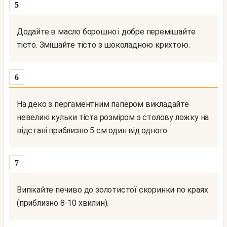
5
Додайте в масло борошно і добре перемішайте
тісто. Змішайте тісто з шоколадною крихтою.
6
На деко з пергаментним папером викладайте
невеликі кульки тіста розміром з столову ложку на
відстані приблизно 5 см один від одного.
7
Випікайте печиво до золотистої скоринки по краях
(приблизно 8-10 хвилин).