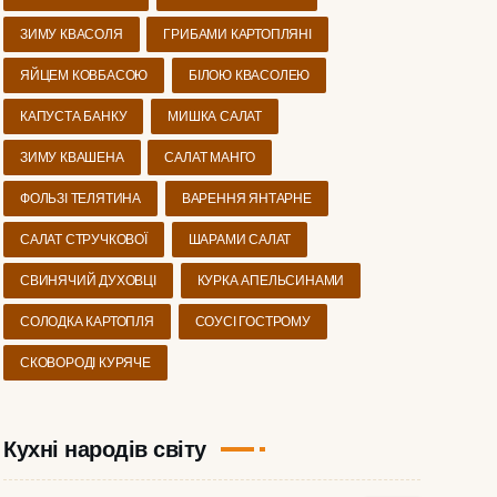
ЗИМУ КВАСОЛЯ
ГРИБАМИ КАРТОПЛЯНІ
ЯЙЦЕМ КОВБАСОЮ
БІЛОЮ КВАСОЛЕЮ
КАПУСТА БАНКУ
МИШКА САЛАТ
ЗИМУ КВАШЕНА
САЛАТ МАНГО
ФОЛЬЗІ ТЕЛЯТИНА
ВАРЕННЯ ЯНТАРНЕ
САЛАТ СТРУЧКОВОЇ
ШАРАМИ САЛАТ
СВИНЯЧИЙ ДУХОВЦІ
КУРКА АПЕЛЬСИНАМИ
СОЛОДКА КАРТОПЛЯ
СОУСІ ГОСТРОМУ
СКОВОРОДІ КУРЯЧЕ
Кухні народів світу