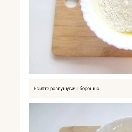
Всипте розпушувач і борошно.