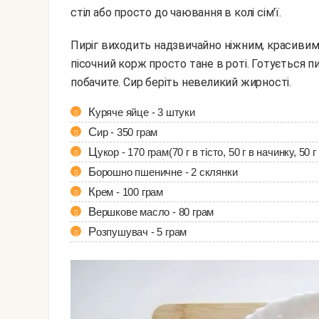
стіл або просто до чаювання в колі сім'ї.
Пиріг виходить надзвичайно ніжним, красивим і смачним. Сирна начинка нагадує суфле, а тонкий
пісочний корж просто тане в роті. Готується п
побачите. Сир беріть невеликий жирності.
Куряче яйце - 3 штуки
Сир - 350 грам
Цукор - 170 грам(70 г в тісто, 50 г в начинку, 50 г
Борошно пшеничне - 2 склянки
Крем - 100 грам
Вершкове масло - 80 грам
Розпушувач - 5 грам