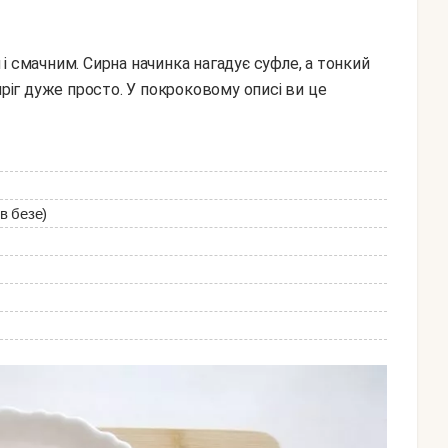
иріг дуже просто. У покроковому описі ви це
 в безе)