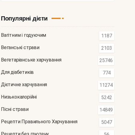
Популярні дієти
Вагітним і годуючим
1187
Веганські страви
2103
Вегетаріанське харчування
25746
Для діабетиків
774
Дієтичне харчування
11274
Низькокалорійні
5242
Пісні страви
14849
Рецепти Правильного Харчування
5047
Рецепти без глютену
56