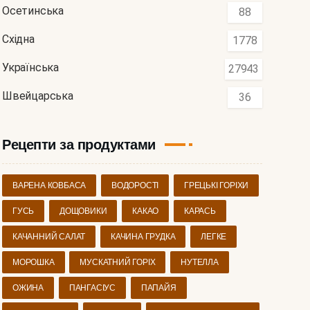
Осетинська
88
Східна
1778
Українська
27943
Швейцарська
36
Рецепти за продуктами
ВАРЕНА КОВБАСА
ВОДОРОСТІ
ГРЕЦЬКІ ГОРІХИ
ГУСЬ
ДОЩОВИКИ
КАКАО
КАРАСЬ
КАЧАННИЙ САЛАТ
КАЧИНА ГРУДКА
ЛЕГКЕ
МОРОШКА
МУСКАТНИЙ ГОРІХ
НУТЕЛЛА
ОЖИНА
ПАНГАСІУС
ПАПАЙЯ