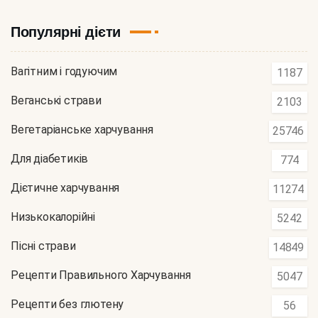
Популярні дієти
Вагітним і годуючим
1187
Веганські страви
2103
Вегетаріанське харчування
25746
Для діабетиків
774
Дієтичне харчування
11274
Низькокалорійні
5242
Пісні страви
14849
Рецепти Правильного Харчування
5047
Рецепти без глютену
56