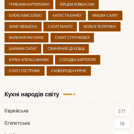
ГРИБАМИ КАРТОПЛЯНІ
ЯЙЦЕМ КОВБАСОЮ
БІЛОЮ КВАСОЛЕЮ
КАПУСТА БАНКУ
МИШКА САЛАТ
ЗИМУ КВАШЕНА
САЛАТ МАНГО
ФОЛЬЗІ ТЕЛЯТИНА
ВАРЕННЯ ЯНТАРНЕ
САЛАТ СТРУЧКОВОЇ
ШАРАМИ САЛАТ
СВИНЯЧИЙ ДУХОВЦІ
КУРКА АПЕЛЬСИНАМИ
СОЛОДКА КАРТОПЛЯ
СОУСІ ГОСТРОМУ
СКОВОРОДІ КУРЯЧЕ
Кухні народів світу
Єврейська
371
Єгипетська
16