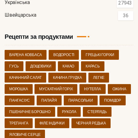
Українська
27943
Швейцарська
36
Рецепти за продуктами
ВАРЕНА КОВБАСА
ВОДОРОСТІ
ГРЕЦЬКІ ГОРІХИ
ГУСЬ
ДОЩОВИКИ
КАКАО
КАРАСЬ
КАЧАННИЙ САЛАТ
КАЧИНА ГРУДКА
ЛЕГКЕ
МОРОШКА
МУСКАТНИЙ ГОРІХ
НУТЕЛЛА
ОЖИНА
ПАНГАСІУС
ПАПАЙЯ
ПАРАСОЛЬКИ
ПОМІДОР
ПШЕНИЧНЕ БОРОШНО
РУКОЛА
СТЕРЛЯДЬ
ТРЕПАНГА
ФІЛЕ ІНДИЧКИ
ЧЕРНАЯ РЕДЬКА
ЯЛОВИЧЕ СЕРЦЕ