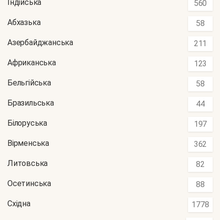
Індійська
560
Абхазька
58
Азербайджанська
211
Африканська
123
Бельгійська
58
Бразильська
44
Білоруська
197
Вірменська
362
Литовська
82
Осетинська
88
Східна
1778