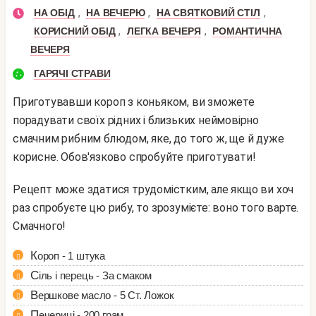
,
,
,
НА ОБІД
НА ВЕЧЕРЮ
НА СВЯТКОВИЙ СТІЛ
,
,
КОРИСНИЙ ОБІД
ЛЕГКА ВЕЧЕРЯ
РОМАНТИЧНА
ВЕЧЕРЯ
ГАРЯЧІ СТРАВИ
Приготувавши короп з коньяком, ви зможете
порадувати своїх рідних і близьких неймовірно
смачним рибним блюдом, яке, до того ж, ще й дуже
корисне. Обов'язково спробуйте приготувати!
Рецепт може здатися трудомістким, але якщо ви хоч
раз спробуєте цю рибу, то зрозумієте: воно того варте.
Смачного!
Короп - 1 штука
Сіль і перець - За смаком
Вершкове масло - 5 Ст. Ложок
Печериці - 200 грам