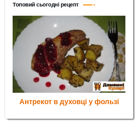
Топовий сьогодні рецепт
Антрекот в духовці у фользі