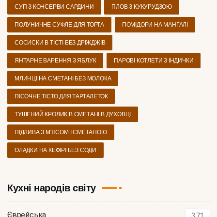
СУП З КОНСЕРВИ САРДИНИ
ПЛОВ З КУКУРУДЗОЮ
ПОЛУНИЧНЕ СУФЛЕ ДЛЯ ТОРТА
ПОМІДОРИ НА МАНГАЛІ
СОСИСКИ В ТІСТІ БЕЗ ДРІЖДЖІВ
ЯНТАРНЕ ВАРЕННЯ З ЯБЛУК
ПАРОВІ КОТЛЕТИ З ІНДИЧКИ
МЛИНЦІ НА СМЕТАНІ БЕЗ МОЛОКА
ПІСОЧНЕ ТІСТО ДЛЯ ТАРТАЛЕТОК
ТУШЕНИЙ КРОЛИК В СМЕТАНІ В ДУХОВЦІ
ПІДЛИВА З М'ЯСОМ І СМЕТАНОЮ
ОЛАДКИ НА КЕФІРІ БЕЗ СОДИ
Кухні народів світу
Єврейська
371