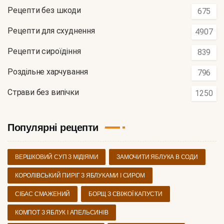
Рецепти без шкоди
675
Рецепти для схуднення
4907
Рецепти сироїдіння
839
Роздільне харчування
796
Страви без випічки
1250
Популярні рецепти
ВЕРШКОВИЙ СУП З МІДІЯМИ
ЗАМОЧИТИ ЯБЛУКА В СОДИ
КОРОЛІВСЬКИЙ ПИРІГ З ЯБЛУКАМИ І СИРОМ
СІБАС СМАЖЕНИЙ
БОРЩ З СВІЖОЇ КАПУСТИ
КОМПОТ З ЯБЛУК І АПЕЛЬСИНІВ