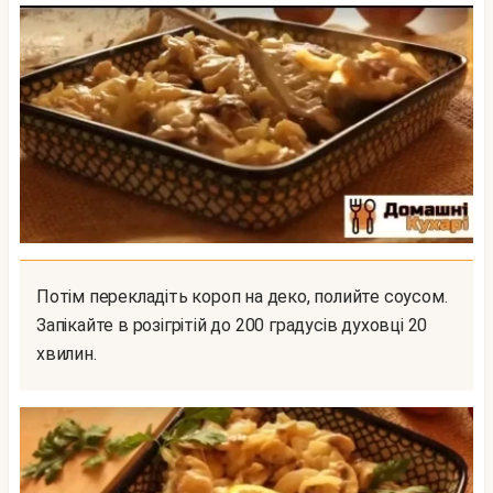
Потім перекладіть короп на деко, полийте соусом.
Запікайте в розігрітій до 200 градусів духовці 20
хвилин.