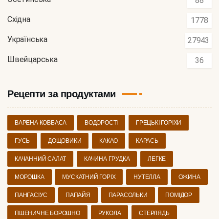
88
Східна
1778
Українська
27943
Швейцарська
36
Рецепти за продуктами
ВАРЕНА КОВБАСА
ВОДОРОСТІ
ГРЕЦЬКІ ГОРІХИ
ГУСЬ
ДОЩОВИКИ
КАКАО
КАРАСЬ
КАЧАННИЙ САЛАТ
КАЧИНА ГРУДКА
ЛЕГКЕ
МОРОШКА
МУСКАТНИЙ ГОРІХ
НУТЕЛЛА
ОЖИНА
ПАНГАСІУС
ПАПАЙЯ
ПАРАСОЛЬКИ
ПОМІДОР
ПШЕНИЧНЕ БОРОШНО
РУКОЛА
СТЕРЛЯДЬ