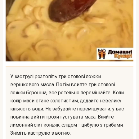
У каструлі розтопіть три столові ложки
вершкового масла. Потім всипте три столові
ложки борошна, все ретельно перемішайте. Коли
колір маси стане золотистим, додайте невелику
кількість води. Не забувайте перемішувати: у вас
повинна вийти трохи густувата маса. Влийте
лимонний сік і коньяк, слідом - цибулю з грибами.
Зніміть каструлю з вогню.