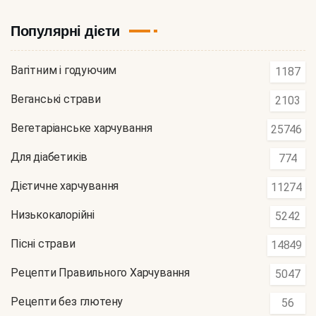
Популярні дієти
Вагітним і годуючим
1187
Веганські страви
2103
Вегетаріанське харчування
25746
Для діабетиків
774
Дієтичне харчування
11274
Низькокалорійні
5242
Пісні страви
14849
Рецепти Правильного Харчування
5047
Рецепти без глютену
56