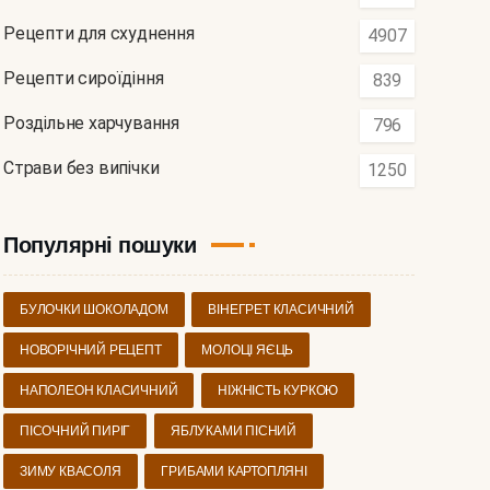
Рецепти для схуднення
4907
Рецепти сироїдіння
839
Роздільне харчування
796
Страви без випічки
1250
Популярні пошуки
БУЛОЧКИ ШОКОЛАДОМ
ВІНЕГРЕТ КЛАСИЧНИЙ
НОВОРІЧНИЙ РЕЦЕПТ
МОЛОЦІ ЯЄЦЬ
НАПОЛЕОН КЛАСИЧНИЙ
НІЖНІСТЬ КУРКОЮ
ПІСОЧНИЙ ПИРІГ
ЯБЛУКАМИ ПІСНИЙ
ЗИМУ КВАСОЛЯ
ГРИБАМИ КАРТОПЛЯНІ