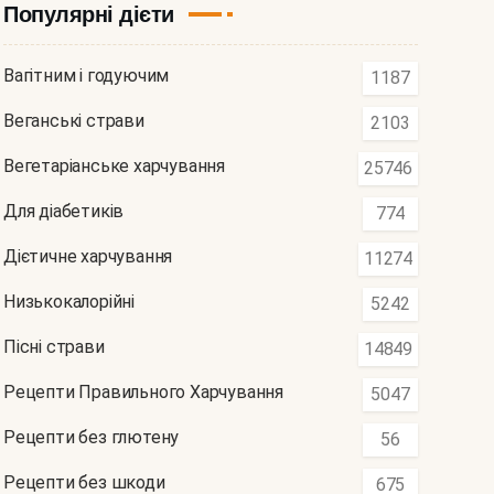
Популярні дієти
Вагітним і годуючим
1187
Веганські страви
2103
Вегетаріанське харчування
25746
Для діабетиків
774
Дієтичне харчування
11274
Низькокалорійні
5242
Пісні страви
14849
Рецепти Правильного Харчування
5047
Рецепти без глютену
56
Рецепти без шкоди
675