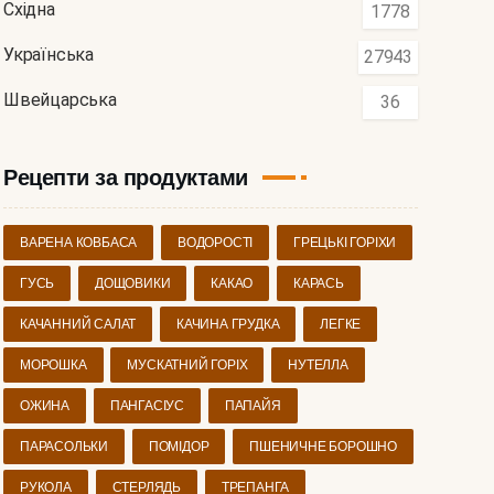
Східна
1778
Українська
27943
Швейцарська
36
Рецепти за продуктами
ВАРЕНА КОВБАСА
ВОДОРОСТІ
ГРЕЦЬКІ ГОРІХИ
ГУСЬ
ДОЩОВИКИ
КАКАО
КАРАСЬ
КАЧАННИЙ САЛАТ
КАЧИНА ГРУДКА
ЛЕГКЕ
МОРОШКА
МУСКАТНИЙ ГОРІХ
НУТЕЛЛА
ОЖИНА
ПАНГАСІУС
ПАПАЙЯ
ПАРАСОЛЬКИ
ПОМІДОР
ПШЕНИЧНЕ БОРОШНО
РУКОЛА
СТЕРЛЯДЬ
ТРЕПАНГА