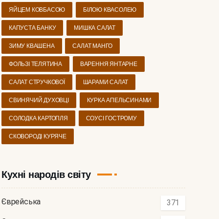
ЯЙЦЕМ КОВБАСОЮ
БІЛОЮ КВАСОЛЕЮ
КАПУСТА БАНКУ
МИШКА САЛАТ
ЗИМУ КВАШЕНА
САЛАТ МАНГО
ФОЛЬЗІ ТЕЛЯТИНА
ВАРЕННЯ ЯНТАРНЕ
САЛАТ СТРУЧКОВОЇ
ШАРАМИ САЛАТ
СВИНЯЧИЙ ДУХОВЦІ
КУРКА АПЕЛЬСИНАМИ
СОЛОДКА КАРТОПЛЯ
СОУСІ ГОСТРОМУ
СКОВОРОДІ КУРЯЧЕ
Кухні народів світу
Єврейська
371