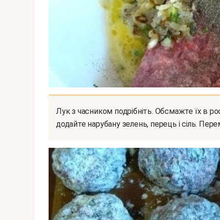
Лук з часником подрібніть. Обсмажте їх в рослинному маслі і додайте до фаршу. Туди ж
додайте нарубану зелень, перець і сіль. Пере