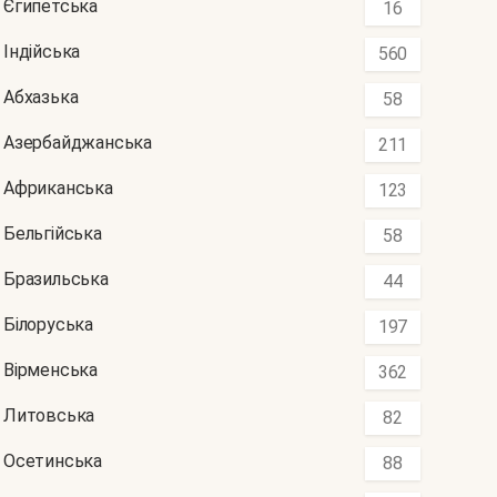
Єгипетська
16
Індійська
560
Абхазька
58
Азербайджанська
211
Африканська
123
Бельгійська
58
Бразильська
44
Білоруська
197
Вірменська
362
Литовська
82
Осетинська
88