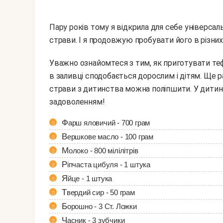
Пару років тому я відкрила для себе універсальн
страви. І я продовжую пробувати його в різних
Уважно ознайомтеся з тим, як приготувати тефтелі під соусом "бешамель" . Ніжна текстура фаршу
в заливці сподобається дорослим і дітям. Ще ра
страви з дитинства можна поліпшити. У дитинств
задоволенням!
Фарш яловичий - 700 грам
Вершкове масло - 100 грам
Молоко - 800 мілілітрів
Ріпчаста цибуля - 1 штука
Яйце - 1 штука
Твердий сир - 50 грам
Борошно - 3 Ст. Ложки
Часник - 3 зубчики