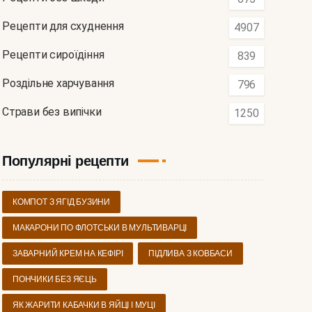
Рецепти для схуднення
4907
Рецепти сироїдіння
839
Роздільне харчування
796
Страви без випічки
1250
Популярні рецепти
КОМПОТ З ЯГІД БУЗИНИ
МАКАРОНИ ПО ФЛОТСЬКИ В МУЛЬТИВАРЦІ
ЗАВАРНИЙ КРЕМ НА КЕФІРІ
ПІДЛИВА З КОВБАСИ
ПОНЧИКИ БЕЗ ЯЄЦЬ
ЯК ЖАРИТИ КАБАЧКИ В ЯЙЦІ І МУЦІ