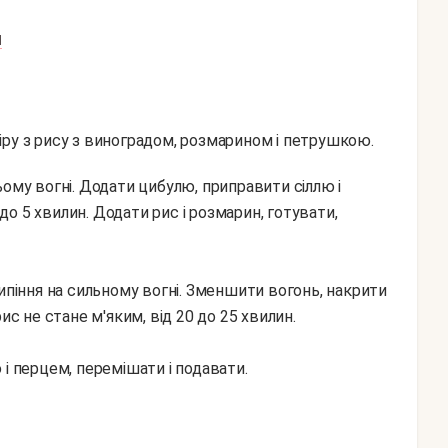
Л
іру з рису з виноградом, розмарином і петрушкою.
 до 5 хвилин. Додати рис і розмарин, готувати,
ипіння на сильному вогні. Зменшити вогонь, накрити
ис не стане м'яким, від 20 до 25 хвилин.
і перцем, перемішати і подавати.