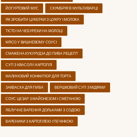
ЙОГУРТОВИЙ МУС
СКУМБРІЯ В МУЛЬТИВАРЦІ
ЯК ЗРОБИТИ ЦУКЕРКИ З ЦУКРУ І МОЛОКА
ТІСТО НА ЧЕБУРЕКИ НА МОЛОЦІ
МЯСО У ВИШНЕВОМУ СОУСІ
СМАЖЕНА КУКУРУДЗА ДО ПИВА РЕЦЕПТ
СУП З КВАСОЛІ І КАРТОПЛІ
МАЛИНОВИЙ КОНФИТЮР ДЛЯ ТОРТА
ЗАКВАСКА ДЛЯ ПИВА
ВЕРШКОВИЙ СУП З МІДІЯМИ
СОУС ЦЕЗАР З МАЙОНЕЗОМ І СМЕТАНОЮ
ЯБЛУЧНЕ ВАРЕННЯ ДОЛЬКАМИ З СОДОЮ
ВАРЕНИКИ З КАРТОПЛЕЮ І ПЕЧІНКОЮ