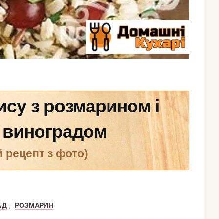
ису з розмарином і
 виноградом
й рецепт з фото)
,
АД
РОЗМАРИН