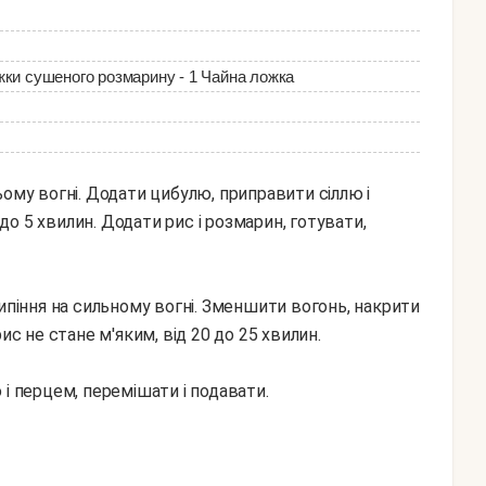
ложки сушеного розмарину - 1 Чайна ложка
ому вогні. Додати цибулю, приправити сіллю і
 до 5 хвилин. Додати рис і розмарин, готувати,
ипіння на сильному вогні. Зменшити вогонь, накрити
ис не стане м'яким, від 20 до 25 хвилин.
і перцем, перемішати і подавати.