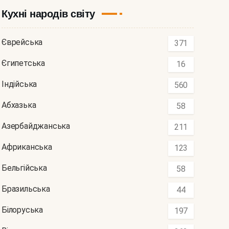
Кухні народів світу
Єврейська
371
Єгипетська
16
Індійська
560
Абхазька
58
Азербайджанська
211
Африканська
123
Бельгійська
58
Бразильська
44
Білоруська
197