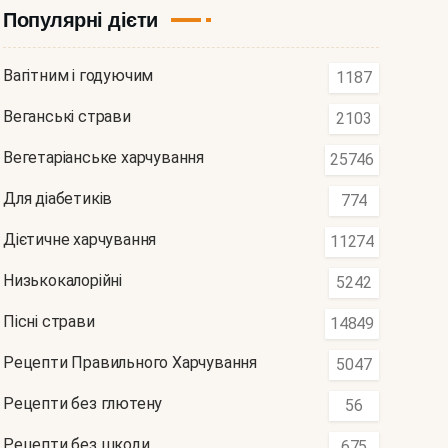
Популярні дієти
Вагітним і годуючим
1187
Веганські страви
2103
Вегетаріанське харчування
25746
Для діабетиків
774
Дієтичне харчування
11274
Низькокалорійні
5242
Пісні страви
14849
Рецепти Правильного Харчування
5047
Рецепти без глютену
56
Рецепти без шкоди
675