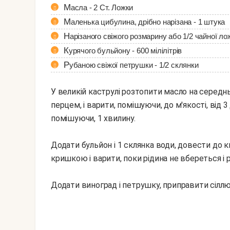
Масла - 2 Ст. Ложки
Маленька цибулина, дрібно нарізана - 1 штука
Нарізаного свіжого розмарину або 1/2 чайної 
Курячого бульйону - 600 мілілітрів
Рубаною свіжої петрушки - 1/2 склянки
У великій каструлі розтопити масло на середнь
перцем, і варити, помішуючи, до м'якості, від 3
помішуючи, 1 хвилину.
Додати бульйон і 1 склянка води, довести до к
кришкою і варити, поки рідина не вбереться і р
Додати виноград і петрушку, приправити сіллю 