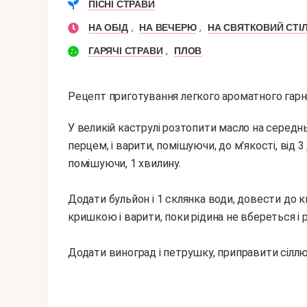
ПІСНІ СТРАВИ
,
,
НА ОБІД
НА ВЕЧЕРЮ
НА СВЯТКОВИЙ СТІ
,
ГАРЯЧІ СТРАВИ
ПЛОВ
Рецепт приготування легкого ароматного гарн
У великій каструлі розтопити масло на середньому вогні. Додати цибулю, приправити сіллю і
перцем, і варити, помішуючи, до м'якості, від 3
помішуючи, 1 хвилину.
Додати бульйон і 1 склянка води, довести до к
кришкою і варити, поки рідина не вбереться і р
Додати виноград і петрушку, приправити сіллю 