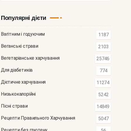
Популярні дієти
Вагітним і годуючим
1187
Веганські страви
2103
Вегетаріанське харчування
25746
Для діабетиків
774
Дієтичне харчування
11274
Низькокалорійні
5242
Пісні страви
14849
Рецепти Правильного Харчування
5047
Рецепти без глютену
56