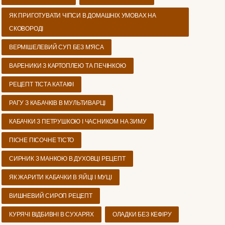
ЯК ПРИГОТУВАТИ ЧІПСИ В ДОМАШНІХ УМОВАХ НА
СКОВОРОДІ
ВЕРМІШЕЛЕВИЙ СУП БЕЗ М'ЯСА
ВАРЕНИКИ З КАРТОПЛЕЮ ТА ПЕЧІНКОЮ
РЕЦЕПТ ТІСТА КАТАІФІ
РАГУ З КАБАЧКІВ В МУЛЬТИВАРЦІ
КАБАЧКИ З ПЕТРУШКОЮ І ЧАСНИКОМ НА ЗИМУ
ПІСНЕ ПІСОЧНЕ ТІСТО
СИРНИК З МАНКОЮ В ДУХОВЦІ РЕЦЕПТ
ЯК ЖАРИТИ КАБАЧКИ В ЯЙЦІ І МУЦІ
ВИШНЕВИЙ СИРОП РЕЦЕПТ
КУРЯЧІ ВІДБИВНІ В СУХАРЯХ
ОЛАДКИ БЕЗ КЕФІРУ