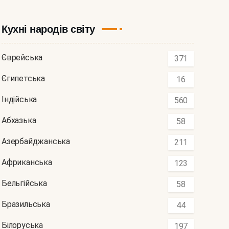
Кухні народів світу
Єврейська
371
Єгипетська
16
Індійська
560
Абхазька
58
Азербайджанська
211
Африканська
123
Бельгійська
58
Бразильська
44
Білоруська
197