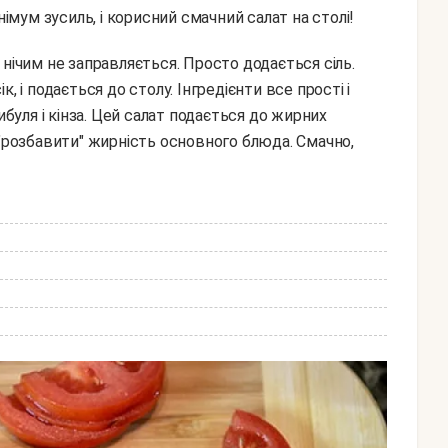
німум зусиль, і корисний смачний салат на столі!
, і подається до столу. Інгредієнти все прості і
ибуля і кінза. Цей салат подається до жирних
 "розбавити" жирність основного блюда. Смачно,