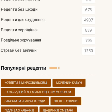
Рецепти без шкоди
675
Рецепти для схуднення
4907
Рецепти сироїдіння
839
Роздільне харчування
796
Страви без випічки
1250
Популярні рецепти
КОТЛЕТИ В МІКРОХВИЛЬОВЦІ
МОЧЕНИЙ КАВУН
ШОКОЛАДНИЙ КРЕМ ЗІ ЗГУЩЕНИМ МОЛОКОМ
ЗАМОЧИТИ ЯБЛУКА В СОДИ
ЖЕЛЕ З ОЖИНИ
ПІДЛИВА З КАБАЧКІВ
ШАШЛИК В СМЕТАНІ