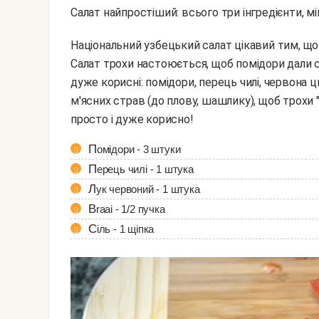
Салат найпростіший: всього три інгредієнти, мі
Національний узбецький салат цікавий тим, що нічим не заправляється. Просто додається сіль.
Салат трохи настоюється, щоб помідори дали сік
дуже корисні: помідори, перець чилі, червона ц
м'ясних страв (до плову, шашлику), щоб трохи
просто і дуже корисно!
Помідори - 3 штуки
Перець чилі - 1 штука
Лук червоний - 1 штука
Braai - 1/2 пучка
Сіль - 1 щіпка