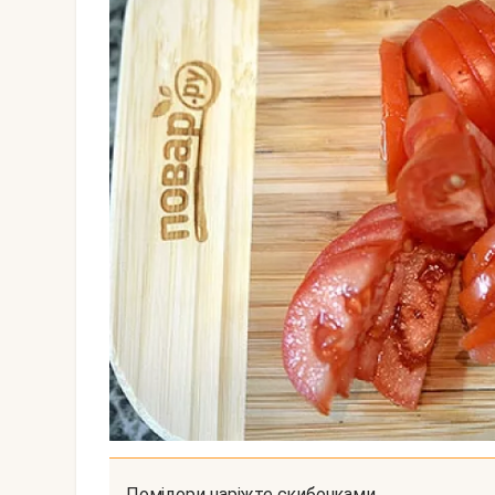
Помідори наріжте скибочками.