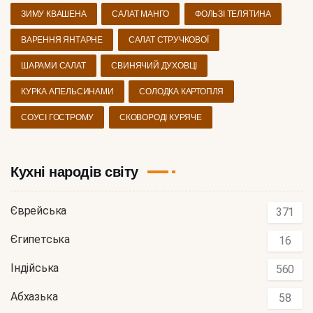
ЗИМУ КВАШЕНА
САЛАТ МАНГО
ФОЛЬЗІ ТЕЛЯТИНА
ВАРЕННЯ ЯНТАРНЕ
САЛАТ СТРУЧКОВОЇ
ШАРАМИ САЛАТ
СВИНЯЧИЙ ДУХОВЦІ
КУРКА АПЕЛЬСИНАМИ
СОЛОДКА КАРТОПЛЯ
СОУСІ ГОСТРОМУ
СКОВОРОДІ КУРЯЧЕ
Кухні народів світу
Єврейська
371
Єгипетська
16
Індійська
560
Абхазька
58