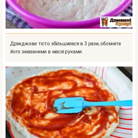
Дріжджове тісто збільшилася в 3 рази, обомніте
його змазаними в маслі руками.