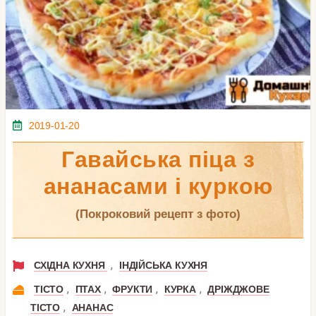
2019-01-20
Гавайська піца з
ананасами і куркою
(покроковий рецепт з фото)
,
СХІДНА КУХНЯ
ІНДІЙСЬКА КУХНЯ
,
,
,
,
ТІСТО
ПТАХ
ФРУКТИ
КУРКА
ДРІЖДЖОВЕ
,
ТІСТО
АНАНАС