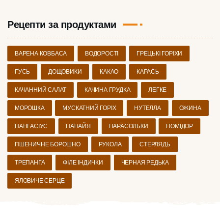
Рецепти за продуктами
ВАРЕНА КОВБАСА
ВОДОРОСТІ
ГРЕЦЬКІ ГОРІХИ
ГУСЬ
ДОЩОВИКИ
КАКАО
КАРАСЬ
КАЧАННИЙ САЛАТ
КАЧИНА ГРУДКА
ЛЕГКЕ
МОРОШКА
МУСКАТНИЙ ГОРІХ
НУТЕЛЛА
ОЖИНА
ПАНГАСІУС
ПАПАЙЯ
ПАРАСОЛЬКИ
ПОМІДОР
ПШЕНИЧНЕ БОРОШНО
РУКОЛА
СТЕРЛЯДЬ
ТРЕПАНГА
ФІЛЕ ІНДИЧКИ
ЧЕРНАЯ РЕДЬКА
ЯЛОВИЧЕ СЕРЦЕ