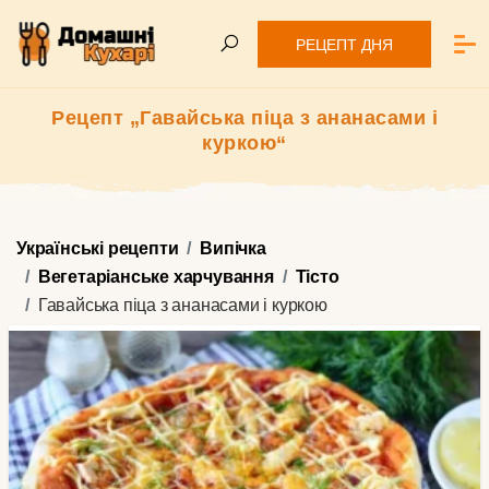
РЕЦЕПТ ДНЯ
Рецепт „Гавайська піца з ананасами і
куркою“
Українські рецепти
Випічка
Вегетаріанське харчування
Тісто
Гавайська піца з ананасами і куркою