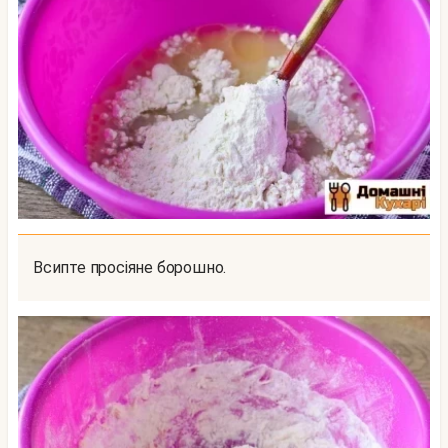
Всипте просіяне борошно.