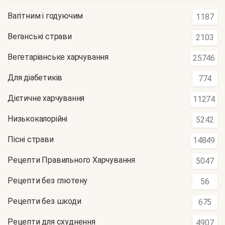
Вагітним і годуючим
1187
Веганські страви
2103
Вегетаріанське харчування
25746
Для діабетиків
774
Дієтичне харчування
11274
Низькокалорійні
5242
Пісні страви
14849
Рецепти Правильного Харчування
5047
Рецепти без глютену
56
Рецепти без шкоди
675
Рецепти для схуднення
4907