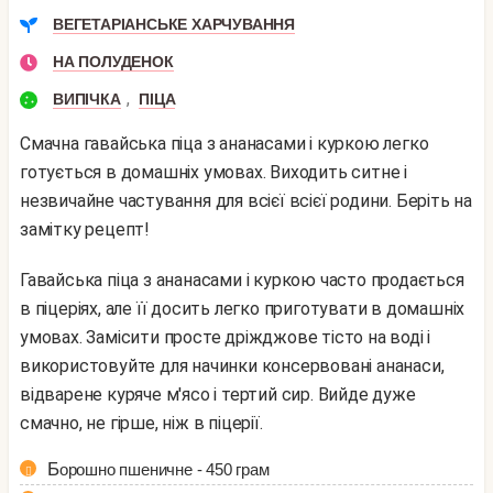
ВЕГЕТАРІАНСЬКЕ ХАРЧУВАННЯ
НА ПОЛУДЕНОК
,
ВИПІЧКА
ПІЦА
Смачна гавайська піца з ананасами і куркою легко
готується в домашніх умовах. Виходить ситне і
незвичайне частування для всієї всієї родини. Беріть на
замітку рецепт!
Гавайська піца з ананасами і куркою часто продається
в піцеріях, але її досить легко приготувати в домашніх
умовах. Замісити просте дріжджове тісто на воді і
використовуйте для начинки консервовані ананаси,
відварене куряче м'ясо і тертий сир. Вийде дуже
смачно, не гірше, ніж в піцерії.
Борошно пшеничне - 450 грам