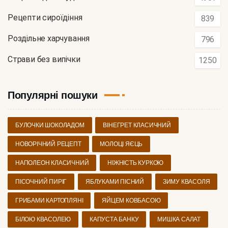
Рецепти сироїдіння
839
Роздільне харчування
796
Страви без випічки
1250
Популярні пошуки
БУЛОЧКИ ШОКОЛАДОМ
ВІНЕГРЕТ КЛАСИЧНИЙ
НОВОРІЧНИЙ РЕЦЕПТ
МОЛОЦІ ЯЄЦЬ
НАПОЛЕОН КЛАСИЧНИЙ
НІЖНІСТЬ КУРКОЮ
ПІСОЧНИЙ ПИРІГ
ЯБЛУКАМИ ПІСНИЙ
ЗИМУ КВАСОЛЯ
ГРИБАМИ КАРТОПЛЯНІ
ЯЙЦЕМ КОВБАСОЮ
БІЛОЮ КВАСОЛЕЮ
КАПУСТА БАНКУ
МИШКА САЛАТ