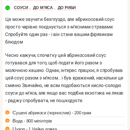
,
,
СОУСИ
ДО М'ЯСА
ДО РИБИ
Це може звучати безглуздо, але абрикосовий соус
просто чарівно поєднується з м'ясними стравами.
Спробуйте один раз - і він стане вашим фірязикам
блюдом
Чесно кажучи, спочатку цей абрикосовий соус
готувався для того, щоб подати його разом з
молочною кашею. Однак, інтерес працює, я спробував
цей соус разом з м'ясом… і був вражений, наскільки це
смачно Звичайно, не всім подобаються кисло-солодкі
соуси до м'яса, але якщо вас подібна екзотика не лякає
- раджу спробувати, не пошкодуєте.
Сушені абрикоси (чорнослив) - 200 грам
Вода - 800 мілілітрів
Цукор - 1 Чайна ложка