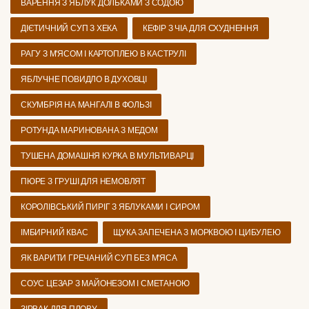
ВАРЕННЯ З ЯБЛУК ДОЛЬКАМИ З СОДОЮ
ДІЄТИЧНИЙ СУП З ХЕКА
КЕФІР З ЧІА ДЛЯ СХУДНЕННЯ
РАГУ З М'ЯСОМ І КАРТОПЛЕЮ В КАСТРУЛІ
ЯБЛУЧНЕ ПОВИДЛО В ДУХОВЦІ
СКУМБРІЯ НА МАНГАЛІ В ФОЛЬЗІ
РОТУНДА МАРИНОВАНА З МЕДОМ
ТУШЕНА ДОМАШНЯ КУРКА В МУЛЬТИВАРЦІ
ПЮРЕ З ГРУШІ ДЛЯ НЕМОВЛЯТ
КОРОЛІВСЬКИЙ ПИРІГ З ЯБЛУКАМИ І СИРОМ
ІМБИРНИЙ КВАС
ЩУКА ЗАПЕЧЕНА З МОРКВОЮ І ЦИБУЛЕЮ
ЯК ВАРИТИ ГРЕЧАНИЙ СУП БЕЗ М'ЯСА
СОУС ЦЕЗАР З МАЙОНЕЗОМ І СМЕТАНОЮ