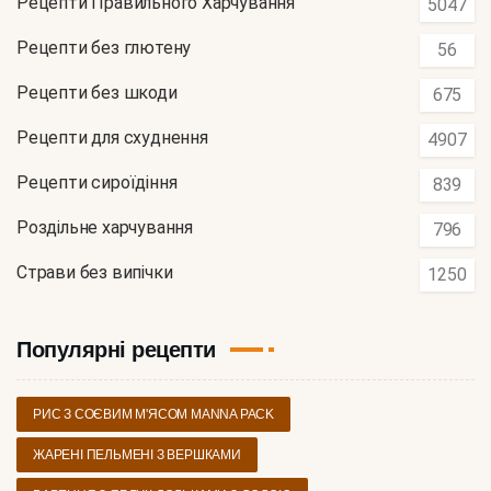
Рецепти Правильного Харчування
5047
Рецепти без глютену
56
Рецепти без шкоди
675
Рецепти для схуднення
4907
Рецепти сироїдіння
839
Роздільне харчування
796
Страви без випічки
1250
Популярні рецепти
РИС З СОЄВИМ М'ЯСОМ MANNA PACK
ЖАРЕНІ ПЕЛЬМЕНІ З ВЕРШКАМИ