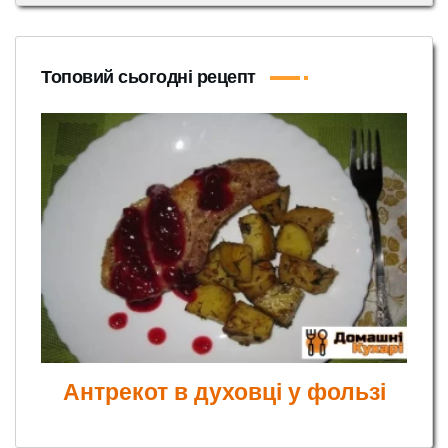
Топовий сьогодні рецепт
Антрекот в духовці у фользі