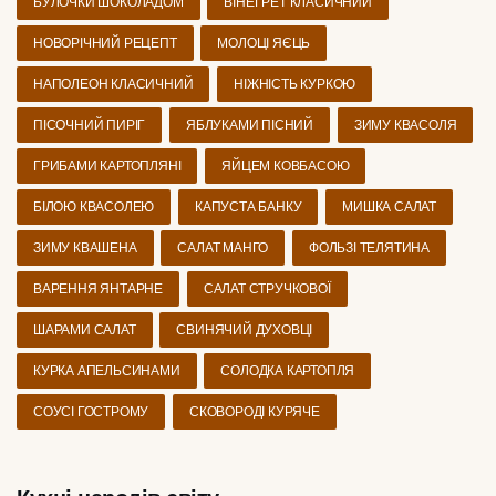
БУЛОЧКИ ШОКОЛАДОМ
ВІНЕГРЕТ КЛАСИЧНИЙ
НОВОРІЧНИЙ РЕЦЕПТ
МОЛОЦІ ЯЄЦЬ
НАПОЛЕОН КЛАСИЧНИЙ
НІЖНІСТЬ КУРКОЮ
ПІСОЧНИЙ ПИРІГ
ЯБЛУКАМИ ПІСНИЙ
ЗИМУ КВАСОЛЯ
ГРИБАМИ КАРТОПЛЯНІ
ЯЙЦЕМ КОВБАСОЮ
БІЛОЮ КВАСОЛЕЮ
КАПУСТА БАНКУ
МИШКА САЛАТ
ЗИМУ КВАШЕНА
САЛАТ МАНГО
ФОЛЬЗІ ТЕЛЯТИНА
ВАРЕННЯ ЯНТАРНЕ
САЛАТ СТРУЧКОВОЇ
ШАРАМИ САЛАТ
СВИНЯЧИЙ ДУХОВЦІ
КУРКА АПЕЛЬСИНАМИ
СОЛОДКА КАРТОПЛЯ
СОУСІ ГОСТРОМУ
СКОВОРОДІ КУРЯЧЕ