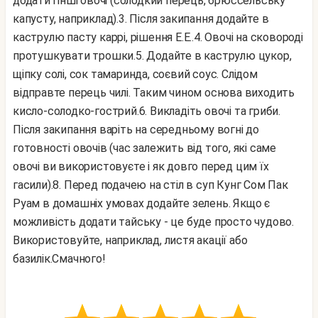
додати і інші овочі (солодкий перець, брюссельську
капусту, наприклад).
3. Після закипання додайте в
каструлю пасту каррі, рішення Е.Е..
4. Овочі на сковороді
протушкувати трошки.
5. Додайте в каструлю цукор,
щіпку солі, сок тамаринда, соєвий соус. Слідом
відправте перець чилі. Таким чином основа виходить
кисло-солодко-гострий.
6. Викладіть овочі та гриби.
Після закипання варіть на середньому вогні до
готовності овочів (час залежить від того, які саме
овочі ви використовуєте і як довго перед цим їх
гасили).
8. Перед подачею на стіл в суп Кунг Сом Пак
Руам в домашніх умовах додайте зелень. Якщо є
можливість додати тайську - це буде просто чудово.
Використовуйте, наприклад, листя акації або
базилік.
Смачного!