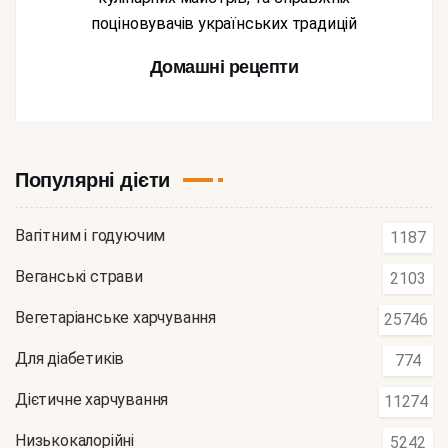
поціновувачів українських традицій
Домашні рецепти
Популярні дієти
Вагітним і годуючим
1187
Веганські страви
2103
Вегетаріанське харчування
25746
Для діабетиків
774
Дієтичне харчування
11274
Низькокалорійні
5242