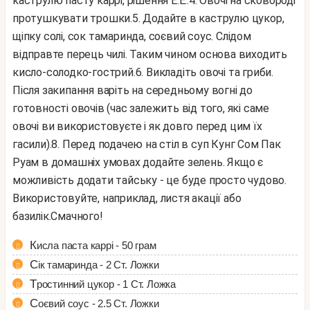
каструлю пасту каррі, рішення Е.Е..
4. Овочі на сковороді
протушкувати трошки.
5. Додайте в каструлю цукор,
щіпку солі, сок тамаринда, соєвий соус. Слідом
відправте перець чилі. Таким чином основа виходить
кисло-солодко-гострий.
6. Викладіть овочі та гриби.
Після закипання варіть на середньому вогні до
готовності овочів (час залежить від того, які саме
овочі ви використовуєте і як довго перед цим їх
гасили).
8. Перед подачею на стіл в суп Кунг Сом Пак
Руам в домашніх умовах додайте зелень. Якщо є
можливість додати тайську - це буде просто чудово.
Використовуйте, наприклад, листя акації або
базилік.
Смачного!
Кисла паста каррі - 50 грам
Сік тамаринда - 2 Ст. Ложки
Тростинний цукор - 1 Ст. Ложка
Соєвий соус - 2.5 Ст. Ложки