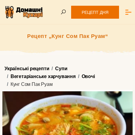
РЕЦЕПТ ДНЯ
Рецепт „Кунг Сом Пак Руам“
Українські рецепти
Супи
Вегетаріанське харчування
Овочі
Кунг Сом Пак Руам