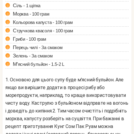
Сіль - 1 щіпка
Морква - 100 грам
Кольорова капуста - 100 грам
Стручкова квасоля - 100 грам
Гриби - 100 грам
Перець чилі - За смаком
Зелень - За смаком
М'ясний бульйон - 1.5-2 L
1. Основою для цього супу буде м'ясний бульйон. Але
якщо ви вирішите додати в процесі рибу або
морепродукти, наприклад, то краще використовувати
чисту воду. Каструлю з бульйоном відправте на вогонь
і доведіть до кипіння.
2. Тим часом очистіть і подрібніть
морква, капусту розберіть на суцвіття. При бажанні в
рецепт приготування Кунг Сом Пак Руам можна