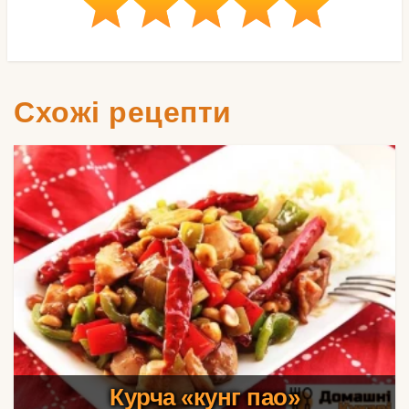
Схожі рецепти
Курча «кунг пао»