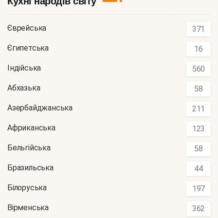
Кухні народів світу
Єврейська
371
Єгипетська
16
Індійська
560
Абхазька
58
Азербайджанська
211
Африканська
123
Бельгійська
58
Бразильська
44
Білоруська
197
Вірменська
362