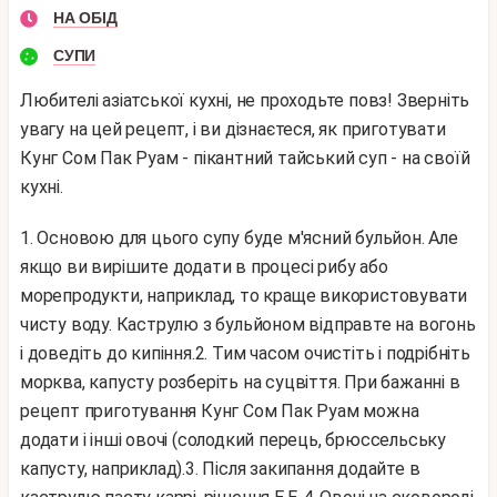
НА ОБІД
СУПИ
Любителі азіатської кухні, не проходьте повз! Зверніть
увагу на цей рецепт, і ви дізнаєтеся, як приготувати
Кунг Сом Пак Руам - пікантний тайський суп - на своїй
кухні.
1. Основою для цього супу буде м'ясний бульйон. Але
якщо ви вирішите додати в процесі рибу або
морепродукти, наприклад, то краще використовувати
чисту воду. Каструлю з бульйоном відправте на вогонь
і доведіть до кипіння.
2. Тим часом очистіть і подрібніть
морква, капусту розберіть на суцвіття. При бажанні в
рецепт приготування Кунг Сом Пак Руам можна
додати і інші овочі (солодкий перець, брюссельську
капусту, наприклад).
3. Після закипання додайте в