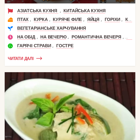
,
АЗІАТСЬКА КУХНЯ
КИТАЙСЬКА КУХНЯ
,
,
,
,
,
ПТАХ
КУРКА
КУРЯЧЕ ФІЛЕ
ЯЙЦЯ
ГОРІХИ
КУРЯЧА ГРУДКА
ВЕГЕТАРІАНСЬКЕ ХАРЧУВАННЯ
,
,
,
НА ОБІД
НА ВЕЧЕРЮ
РОМАНТИЧНА ВЕЧЕРЯ
СВЯТ
,
ГАРЯЧІ СТРАВИ
ГОСТРЕ
ЧИТАТИ ДАЛІ