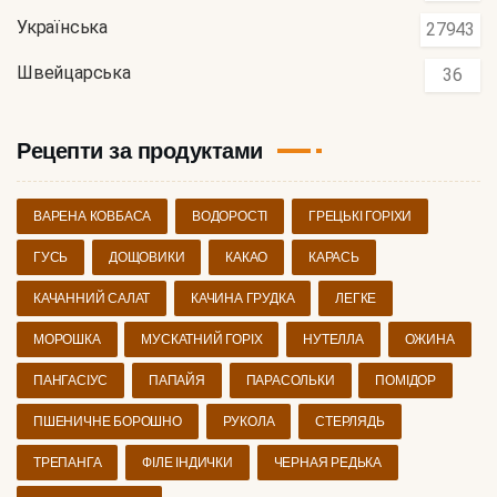
Українська
27943
Швейцарська
36
Рецепти за продуктами
ВАРЕНА КОВБАСА
ВОДОРОСТІ
ГРЕЦЬКІ ГОРІХИ
ГУСЬ
ДОЩОВИКИ
КАКАО
КАРАСЬ
КАЧАННИЙ САЛАТ
КАЧИНА ГРУДКА
ЛЕГКЕ
МОРОШКА
МУСКАТНИЙ ГОРІХ
НУТЕЛЛА
ОЖИНА
ПАНГАСІУС
ПАПАЙЯ
ПАРАСОЛЬКИ
ПОМІДОР
ПШЕНИЧНЕ БОРОШНО
РУКОЛА
СТЕРЛЯДЬ
ТРЕПАНГА
ФІЛЕ ІНДИЧКИ
ЧЕРНАЯ РЕДЬКА