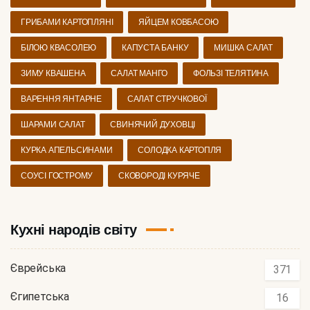
ГРИБАМИ КАРТОПЛЯНІ
ЯЙЦЕМ КОВБАСОЮ
БІЛОЮ КВАСОЛЕЮ
КАПУСТА БАНКУ
МИШКА САЛАТ
ЗИМУ КВАШЕНА
САЛАТ МАНГО
ФОЛЬЗІ ТЕЛЯТИНА
ВАРЕННЯ ЯНТАРНЕ
САЛАТ СТРУЧКОВОЇ
ШАРАМИ САЛАТ
СВИНЯЧИЙ ДУХОВЦІ
КУРКА АПЕЛЬСИНАМИ
СОЛОДКА КАРТОПЛЯ
СОУСІ ГОСТРОМУ
СКОВОРОДІ КУРЯЧЕ
Кухні народів світу
Єврейська
371
Єгипетська
16