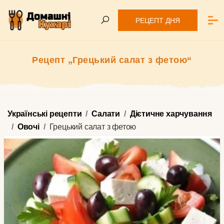
РЕЦЕПТ ДНЯ
Рецепт „Грецький салат з фетою“
Українські рецепти
Салати
Дієтичне харчування
Овочі
Грецький салат з фетою