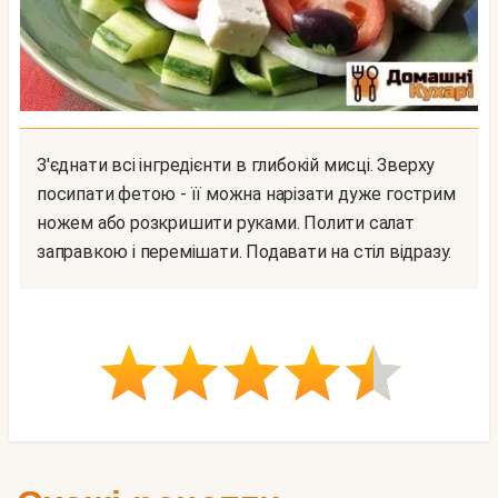
З'єднати всі інгредієнти в глибокій мисці. Зверху
посипати фетою - її можна нарізати дуже гострим
ножем або розкришити руками. Полити салат
заправкою і перемішати. Подавати на стіл відразу.