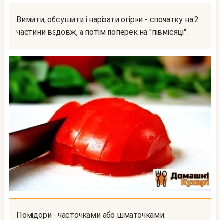
Вимити, обсушити і нарізати огірки - спочатку на 2
частини вздовж, а потім поперек на "півмісяці" .
Помідори - часточками або шматочками.