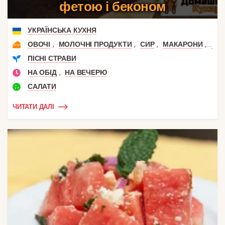
фетою і беконом
УКРАЇНСЬКА КУХНЯ
,
,
,
,
ОВОЧІ
МОЛОЧНІ ПРОДУКТИ
СИР
МАКАРОНИ
БРО
ПІСНІ СТРАВИ
,
НА ОБІД
НА ВЕЧЕРЮ
САЛАТИ
ЧИТАТИ ДАЛІ