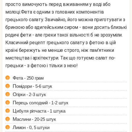
просто вимочують перед вживанням у воді або
молоці.
Фета є одним з головних компонентів
грецького салату. Звичайно, його можна приготувати з
бринзою або адигейським сиром - вони досить близькі
родичі фети - але греки такої вільності б не зрозуміли.
Класичний рецепт грецького салату з фетою в цій
країні бережуть не менше строго, ніж пам'ятники
мистецтва і архітектури. Так що готуємо салат по-
грецьки - з фетою і тільки з нею!
Фета - 250 грам
Помідори - 5-6 штук
Огірки - 2-3 штук
Перець солодкий - 1-2 штук
Цибуля ріпчаста - 1 штука
Маслини - 20-25 штук
Лимон - 0, 5 штуки