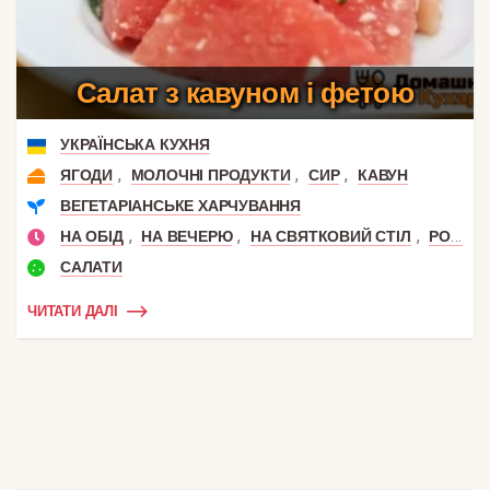
Салат з кавуном і фетою
УКРАЇНСЬКА КУХНЯ
,
,
,
ЯГОДИ
МОЛОЧНІ ПРОДУКТИ
СИР
КАВУН
ВЕГЕТАРІАНСЬКЕ ХАРЧУВАННЯ
,
,
,
НА ОБІД
НА ВЕЧЕРЮ
НА СВЯТКОВИЙ СТІЛ
РОМАНТИЧНА ВЕЧЕРЯ
САЛАТИ
ЧИТАТИ ДАЛІ