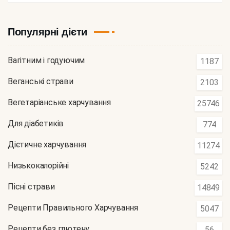
Популярні дієти
Вагітним і годуючим
1187
Веганські страви
2103
Вегетаріанське харчування
25746
Для діабетиків
774
Дієтичне харчування
11274
Низькокалорійні
5242
Пісні страви
14849
Рецепти Правильного Харчування
5047
Рецепти без глютену
56