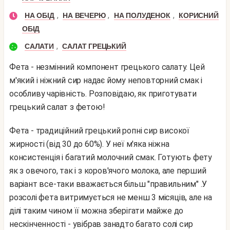
,
,
,
НА ОБІД
НА ВЕЧЕРЮ
НА ПОЛУДЕНОК
КОРИСНИЙ
ОБІД
,
САЛАТИ
САЛАТ ГРЕЦЬКИЙ
Фета - незмінний компонент грецького салату. Цей
м'який і ніжний сир надає йому неповторний смак і
особливу чарівність. Розповідаю, як приготувати
грецький салат з фетою!
Фета - традиційний грецький ропні сир високої
жирності (від 30 до 60%). У неї м'яка ніжна
консистенція і багатий молочний смак. Готують фету
як з овечого, так і з коров'ячого молока, але перший
варіант все-таки вважається більш "правильним" .
У
розсолі фета витримується не менш 3 місяців, але на
ділі таким чином її можна зберігати майже до
нескінченності - увібрав занадто багато солі сир