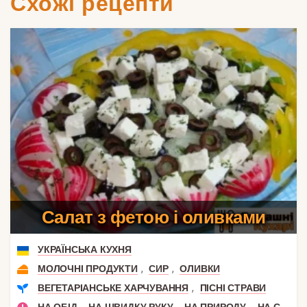
Схожі рецепти
Салат з фетою і оливками
УКРАЇНСЬКА КУХНЯ
,
,
МОЛОЧНІ ПРОДУКТИ
СИР
ОЛИВКИ
,
ВЕГЕТАРІАНСЬКЕ ХАРЧУВАННЯ
ПІСНІ СТРАВИ
,
,
,
НА ОБІД
НА ШВИДКУ РУКУ
НА ПРИРОДУ
НА СВЯТКОВИЙ СТІЛ