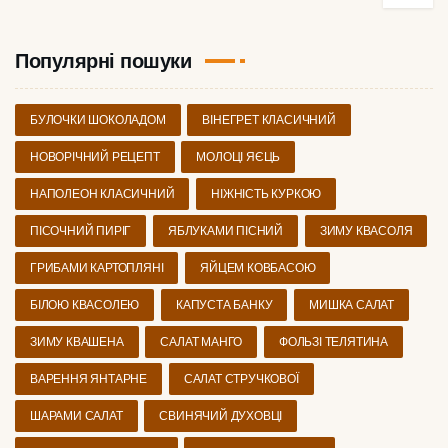
Популярні пошуки
БУЛОЧКИ ШОКОЛАДОМ
ВІНЕГРЕТ КЛАСИЧНИЙ
НОВОРІЧНИЙ РЕЦЕПТ
МОЛОЦІ ЯЄЦЬ
НАПОЛЕОН КЛАСИЧНИЙ
НІЖНІСТЬ КУРКОЮ
ПІСОЧНИЙ ПИРІГ
ЯБЛУКАМИ ПІСНИЙ
ЗИМУ КВАСОЛЯ
ГРИБАМИ КАРТОПЛЯНІ
ЯЙЦЕМ КОВБАСОЮ
БІЛОЮ КВАСОЛЕЮ
КАПУСТА БАНКУ
МИШКА САЛАТ
ЗИМУ КВАШЕНА
САЛАТ МАНГО
ФОЛЬЗІ ТЕЛЯТИНА
ВАРЕННЯ ЯНТАРНЕ
САЛАТ СТРУЧКОВОЇ
ШАРАМИ САЛАТ
СВИНЯЧИЙ ДУХОВЦІ