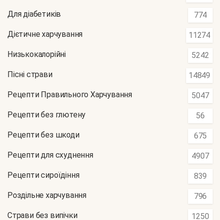
Для діабетиків
774
Дієтичне харчування
11274
Низькокалорійні
5242
Пісні страви
14849
Рецепти Правильного Харчування
5047
Рецепти без глютену
56
Рецепти без шкоди
675
Рецепти для схуднення
4907
Рецепти сироїдіння
839
Роздільне харчування
796
Страви без випічки
1250