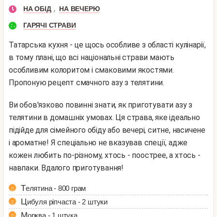
,
НА ОБІД
НА ВЕЧЕРЮ
ГАРЯЧІ СТРАВИ
Татарська кухня - це щось особливе з області кулінарії,
в тому плані, що всі національні страви мають
особливим колоритом і смаковими якостями.
Пропоную рецепт смачного азу з телятини.
Ви обов'язково повинні знати, як приготувати азу з
телятини в домашніх умовах. Ця страва, яке ідеально
підійде для сімейного обіду або вечері, ситне, насичене
і ароматне! Я спеціально не вказував спеції, адже
кожен любить по-різному, хтось - поострее, а хтось -
навпаки. Вдалого приготування!
Телятина - 800 грам
Цибуля ріпчаста - 2 штуки
Морква - 1 штука