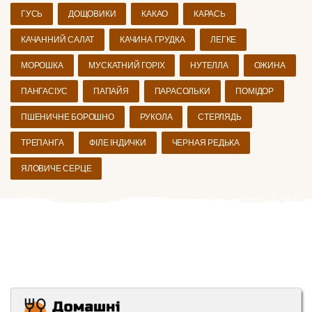
ГУСЬ
ДОЩОВИКИ
КАКАО
КАРАСЬ
КАЧАННИЙ САЛАТ
КАЧИНА ГРУДКА
ЛЕГКЕ
МОРОШКА
МУСКАТНИЙ ГОРІХ
НУТЕЛЛА
ОЖИНА
ПАНГАСІУС
ПАПАЙЯ
ПАРАСОЛЬКИ
ПОМІДОР
ПШЕНИЧНЕ БОРОШНО
РУКОЛА
СТЕРЛЯДЬ
ТРЕПАНГА
ФІЛЕ ІНДИЧКИ
ЧЕРНАЯ РЕДЬКА
ЯЛОВИЧЕ СЕРЦЕ