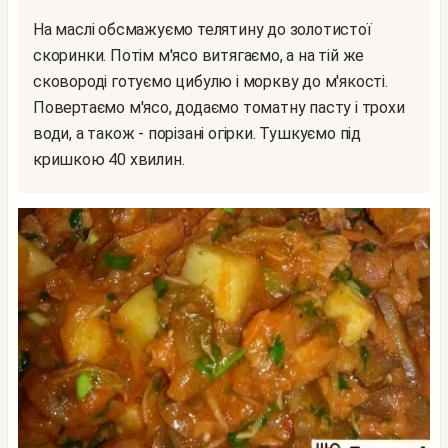
На маслі обсмажуємо телятину до золотистої
скоринки. Потім м'ясо витягаємо, а на тій же
сковороді готуємо цибулю і моркву до м'якості.
Повертаємо м'ясо, додаємо томатну пасту і трохи
води, а також - порізані огірки. Тушкуємо під
кришкою 40 хвилин.