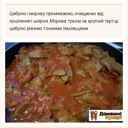
Цибулю і моркву промиваємо, очищаємо від
лушпиння і шкірки. Морква трьом на крупній тертці,
цибулю ріжемо тонкими півкільцями.