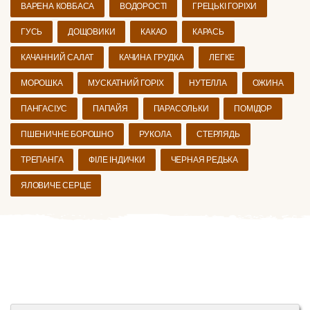
ВАРЕНА КОВБАСА
ВОДОРОСТІ
ГРЕЦЬКІ ГОРІХИ
ГУСЬ
ДОЩОВИКИ
КАКАО
КАРАСЬ
КАЧАННИЙ САЛАТ
КАЧИНА ГРУДКА
ЛЕГКЕ
МОРОШКА
МУСКАТНИЙ ГОРІХ
НУТЕЛЛА
ОЖИНА
ПАНГАСІУС
ПАПАЙЯ
ПАРАСОЛЬКИ
ПОМІДОР
ПШЕНИЧНЕ БОРОШНО
РУКОЛА
СТЕРЛЯДЬ
ТРЕПАНГА
ФІЛЕ ІНДИЧКИ
ЧЕРНАЯ РЕДЬКА
ЯЛОВИЧЕ СЕРЦЕ