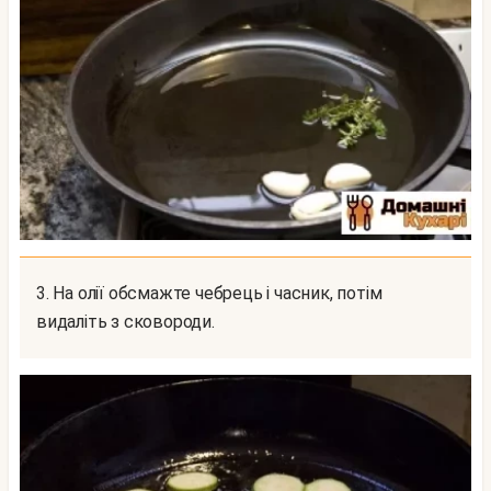
3. На олії обсмажте чебрець і часник, потім
видаліть з сковороди.