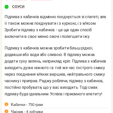
СОУСИ
Підлива з кабачків відмінно поєднується зі спагеті, але
її також можна поєднувати і з куркою, і з м'ясом.
Зробити підливу з кабачків - це ще один спосіб
включити в своє меню овочі і полегшити їжу.
Підливу з кабачків можна зробити більш рідкої,
додавши або води або сливою. В підливу можна
додати суху зелень, наприклад кріп. Підлива з кабачків
виходить дуже ніжного і в той же час гострого смаку
через поєднання м'яких вершків, нейтрального смаку
часнику і приправ. Раджу роблячи, підливу з кабачків,
постійно пробувати, що у вас виходить. Тоді смак
підливу буде ідеальним. Успіхів і приємного апетиту!
Кабачки - 750 грам
Часник - 4 зубчики