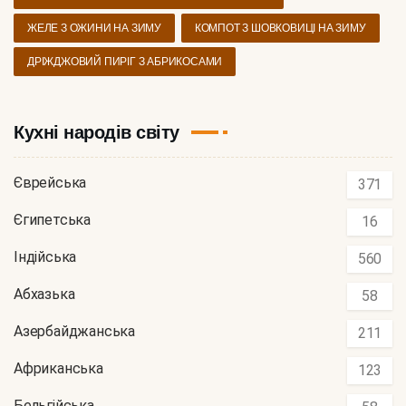
ЖЕЛЕ З ОЖИНИ НА ЗИМУ
КОМПОТ З ШОВКОВИЦІ НА ЗИМУ
ДРІЖДЖОВИЙ ПИРІГ З АБРИКОСАМИ
Кухні народів світу
Єврейська
371
Єгипетська
16
Індійська
560
Абхазька
58
Азербайджанська
211
Африканська
123
Бельгійська