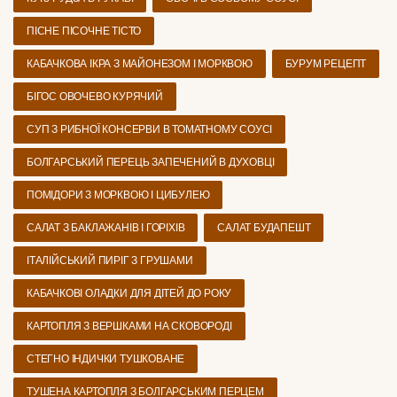
ПІСНЕ ПІСОЧНЕ ТІСТО
КАБАЧКОВА ІКРА З МАЙОНЕЗОМ І МОРКВОЮ
БУРУМ РЕЦЕПТ
БІГОС ОВОЧЕВО КУРЯЧИЙ
СУП З РИБНОЇ КОНСЕРВИ В ТОМАТНОМУ СОУСІ
БОЛГАРСЬКИЙ ПЕРЕЦЬ ЗАПЕЧЕНИЙ В ДУХОВЦІ
ПОМІДОРИ З МОРКВОЮ І ЦИБУЛЕЮ
САЛАТ З БАКЛАЖАНІВ І ГОРІХІВ
САЛАТ БУДАПЕШТ
ІТАЛІЙСЬКИЙ ПИРІГ З ГРУШАМИ
КАБАЧКОВІ ОЛАДКИ ДЛЯ ДІТЕЙ ДО РОКУ
КАРТОПЛЯ З ВЕРШКАМИ НА СКОВОРОДІ
СТЕГНО ІНДИЧКИ ТУШКОВАНЕ
ТУШЕНА КАРТОПЛЯ З БОЛГАРСЬКИМ ПЕРЦЕМ