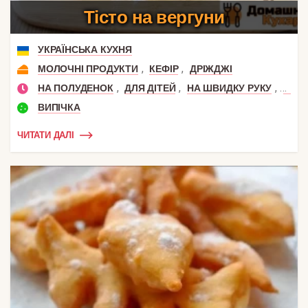
Тісто на вергуни
УКРАЇНСЬКА КУХНЯ
,
,
МОЛОЧНІ ПРОДУКТИ
КЕФІР
ДРІЖДЖІ
,
,
,
НА ПОЛУДЕНОК
ДЛЯ ДІТЕЙ
НА ШВИДКУ РУКУ
НА С
ВИПІЧКА
ЧИТАТИ ДАЛІ