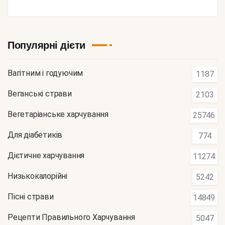
Популярні дієти
Вагітним і годуючим
1187
Веганські страви
2103
Вегетаріанське харчування
25746
Для діабетиків
774
Дієтичне харчування
11274
Низькокалорійні
5242
Пісні страви
14849
Рецепти Правильного Харчування
5047