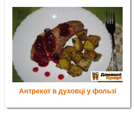
Антрекот в духовці у фользі