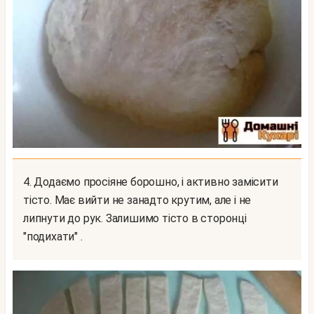
4. Додаємо просіяне борошно, і активно замісити
тісто. Має вийти не занадто крутим, але і не
липнути до рук. Залишимо тісто в сторонці
"подихати" .