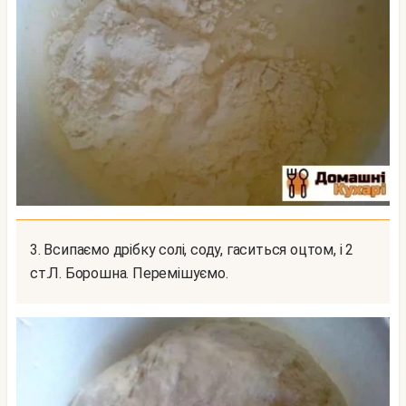
3. Всипаємо дрібку солі, соду, гаситься оцтом, і 2
ст.Л. Борошна. Перемішуємо.