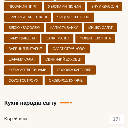
ПІСОЧНИЙ ПИРІГ
ЯБЛУКАМИ ПІСНИЙ
ЗИМУ КВАСОЛЯ
ГРИБАМИ КАРТОПЛЯНІ
ЯЙЦЕМ КОВБАСОЮ
БІЛОЮ КВАСОЛЕЮ
КАПУСТА БАНКУ
МИШКА САЛАТ
ЗИМУ КВАШЕНА
САЛАТ МАНГО
ФОЛЬЗІ ТЕЛЯТИНА
ВАРЕННЯ ЯНТАРНЕ
САЛАТ СТРУЧКОВОЇ
ШАРАМИ САЛАТ
СВИНЯЧИЙ ДУХОВЦІ
КУРКА АПЕЛЬСИНАМИ
СОЛОДКА КАРТОПЛЯ
СОУСІ ГОСТРОМУ
СКОВОРОДІ КУРЯЧЕ
Кухні народів світу
Єврейська
371