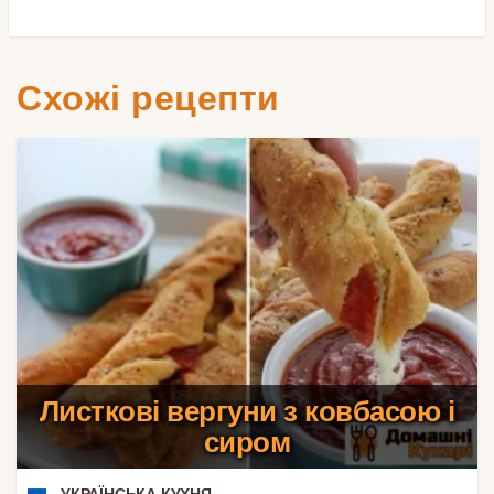
Схожі рецепти
Листкові вергуни з ковбасою і
сиром
УКРАЇНСЬКА КУХНЯ