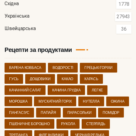
Східна
1778
Українська
27943
Швейцарська
36
Рецепти за продуктами
ВАРЕНА КОВБАСА
ВОДОРОСТІ
ГРЕЦЬКІ ГОРІХИ
ГУСЬ
ДОЩОВИКИ
КАКАО
КАРАСЬ
КАЧАННИЙ САЛАТ
КАЧИНА ГРУДКА
ЛЕГКЕ
МОРОШКА
МУСКАТНИЙ ГОРІХ
НУТЕЛЛА
ОЖИНА
ПАНГАСІУС
ПАПАЙЯ
ПАРАСОЛЬКИ
ПОМІДОР
ПШЕНИЧНЕ БОРОШНО
РУКОЛА
СТЕРЛЯДЬ
ТРЕПАНГА
ФІЛЕ ІНДИЧКИ
ЧЕРНАЯ РЕДЬКА