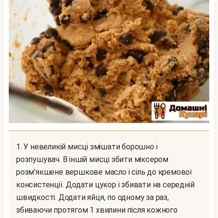
1. У невеликій мисці змішати борошно і
розпушувач. В іншій мисці збити міксером
розм'якшене вершкове масло і сіль до кремової
консистенції. Додати цукор і збивати на середній
швидкості. Додати яйця, по одному за раз,
збиваючи протягом 1 хвилини після кожного