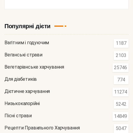
Популярні дієти
Вагітним і годуючим
1187
Веганські страви
2103
Вегетаріанське харчування
25746
Для діабетиків
774
Дієтичне харчування
11274
Низькокалорійні
5242
Пісні страви
14849
Рецепти Правильного Харчування
5047