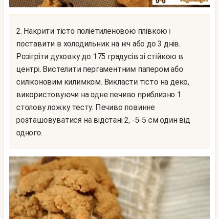
2. Накрити тісто поліетиленовою плівкою і
поставити в холодильник на ніч або до 3 днів.
Розігріти духовку до 175 градусів зі стійкою в
центрі. Вистелити пергаментним папером або
силіконовим килимком. Викласти тісто на деко,
використовуючи на одне печиво приблизно 1
столову ложку тесту. Печиво повинне
розташовуватися на відстані 2, -5-5 см один від
одного.