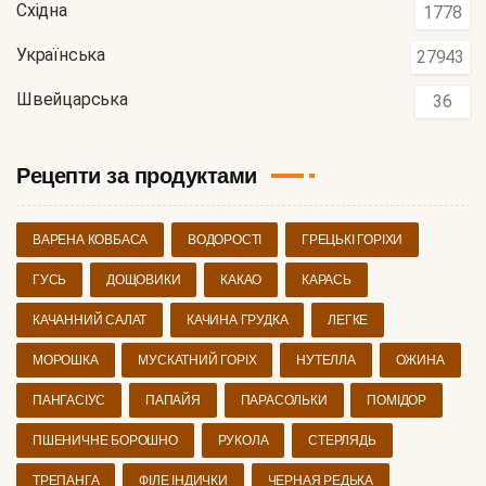
Східна
1778
Українська
27943
Швейцарська
36
Рецепти за продуктами
ВАРЕНА КОВБАСА
ВОДОРОСТІ
ГРЕЦЬКІ ГОРІХИ
ГУСЬ
ДОЩОВИКИ
КАКАО
КАРАСЬ
КАЧАННИЙ САЛАТ
КАЧИНА ГРУДКА
ЛЕГКЕ
МОРОШКА
МУСКАТНИЙ ГОРІХ
НУТЕЛЛА
ОЖИНА
ПАНГАСІУС
ПАПАЙЯ
ПАРАСОЛЬКИ
ПОМІДОР
ПШЕНИЧНЕ БОРОШНО
РУКОЛА
СТЕРЛЯДЬ
ТРЕПАНГА
ФІЛЕ ІНДИЧКИ
ЧЕРНАЯ РЕДЬКА