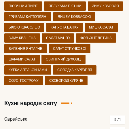
ПІСОЧНИЙ ПИРІГ
ЯБЛУКАМИ ПІСНИЙ
ЗИМУ КВАСОЛЯ
ГРИБАМИ КАРТОПЛЯНІ
ЯЙЦЕМ КОВБАСОЮ
БІЛОЮ КВАСОЛЕЮ
КАПУСТА БАНКУ
МИШКА САЛАТ
ЗИМУ КВАШЕНА
САЛАТ МАНГО
ФОЛЬЗІ ТЕЛЯТИНА
ВАРЕННЯ ЯНТАРНЕ
САЛАТ СТРУЧКОВОЇ
ШАРАМИ САЛАТ
СВИНЯЧИЙ ДУХОВЦІ
КУРКА АПЕЛЬСИНАМИ
СОЛОДКА КАРТОПЛЯ
СОУСІ ГОСТРОМУ
СКОВОРОДІ КУРЯЧЕ
Кухні народів світу
Єврейська
371