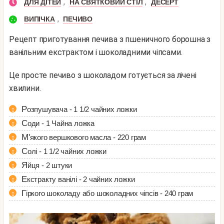
,
,
ДЛЯ ДІТЕЙ
НА СВЯТКОВИЙ СТІЛ
ДЕСЕРТ
,
ВИПІЧКА
ПЕЧИВО
Рецепт приготування печива з пшеничного борошна з
ванільним екстрактом і шоколадними чіпсами.
Це просте печиво з шоколадом готується за лічені
хвилини.
Розпушувача - 1 1/2 чайних ложки
Соди - 1 Чайна ложка
М'якого вершкового масла - 220 грам
Солі - 1 1/2 чайних ложки
Яйця - 2 штуки
Екстракту ванілі - 2 чайних ложки
Гіркого шоколаду або шоколадних чіпсів - 240 грам