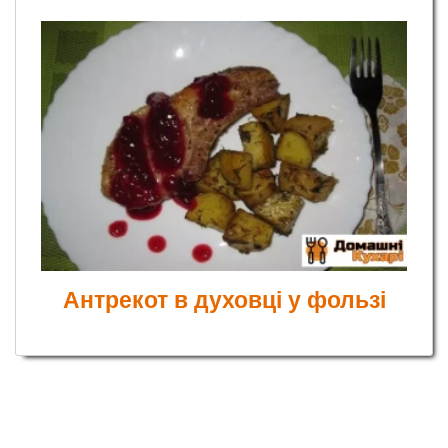
Антрекот в духовці у фользі