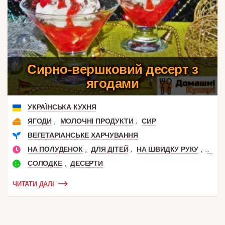
Сирно-вершковий десерт з
ягодами
УКРАЇНСЬКА КУХНЯ
,
,
ЯГОДИ
МОЛОЧНІ ПРОДУКТИ
СИР
ВЕГЕТАРІАНСЬКЕ ХАРЧУВАННЯ
,
,
,
НА ПОЛУДЕНОК
ДЛЯ ДІТЕЙ
НА ШВИДКУ РУКУ
НА С
,
СОЛОДКЕ
ДЕСЕРТИ
ЧИТАТИ ДАЛІ