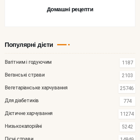
Домашні рецепти
Популярні дієти
Вагітним і годуючим
1187
Веганські страви
2103
Вегетаріанське харчування
25746
Для діабетиків
774
Дієтичне харчування
11274
Низькокалорійні
5242
Пісні страви
14849