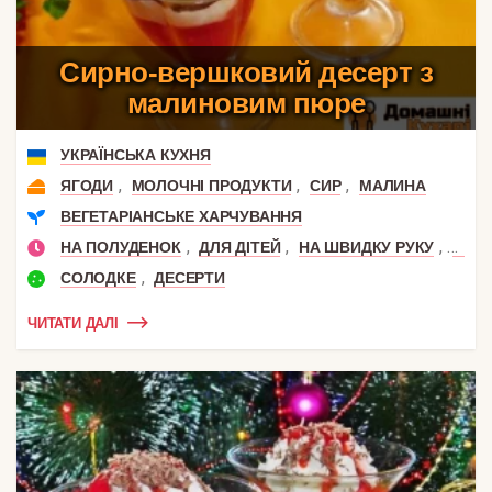
Сирно-вершковий десерт з
малиновим пюре
УКРАЇНСЬКА КУХНЯ
,
,
,
ЯГОДИ
МОЛОЧНІ ПРОДУКТИ
СИР
МАЛИНА
ВЕГЕТАРІАНСЬКЕ ХАРЧУВАННЯ
,
,
,
НА ПОЛУДЕНОК
ДЛЯ ДІТЕЙ
НА ШВИДКУ РУКУ
НА С
,
СОЛОДКЕ
ДЕСЕРТИ
ЧИТАТИ ДАЛІ