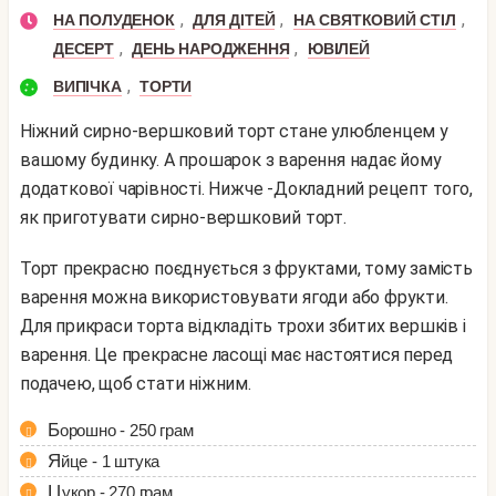
,
,
,
НА ПОЛУДЕНОК
ДЛЯ ДІТЕЙ
НА СВЯТКОВИЙ СТІЛ
,
,
ДЕСЕРТ
ДЕНЬ НАРОДЖЕННЯ
ЮВІЛЕЙ
,
ВИПІЧКА
ТОРТИ
Ніжний сирно-вершковий торт стане улюбленцем у
вашому будинку. А прошарок з варення надає йому
додаткової чарівності. Нижче -Докладний рецепт того,
як приготувати сирно-вершковий торт.
Торт прекрасно поєднується з фруктами, тому замість
варення можна використовувати ягоди або фрукти.
Для прикраси торта відкладіть трохи збитих вершків і
варення. Це прекрасне ласощі має настоятися перед
подачею, щоб стати ніжним.
Борошно - 250 грам
Яйце - 1 штука
Цукор - 270 грам