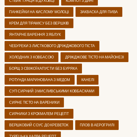
СТЕЙК ТУНЦЯ В ДУХОВЦІ
КОМПОТ З ДИНІ
ПАНКЕЙКИ НА КИСЛОМУ МОЛОЦІ
ЗАКВАСКА ДЛЯ ПИВА
КРЕМ ДЛЯ ТІРАМІСУ БЕЗ ВЕРШКІВ
ЯНТАРНЕ ВАРЕННЯ З ЯБЛУК
ЧЕБУРЕКИ З ЛИСТКОВОГО ДРІЖДЖОВОГО ТІСТА
ХОЛОДНИК З КОВБАСОЮ
ДРІЖДЖОВЕ ТІСТО НА МАЙОНЕЗІ
БОРЩ З СВІЖОЇ КАПУСТИ БЕЗ БУРЯКА
РОТУНДА МАРИНОВАНА З МЕДОМ
КАНЕЛІ
СУП СИРНИЙ З МИСЛИВСЬКИМИ КОВБАСКАМИ
СИРНЕ ТІСТО НА ВАРЕНИКИ
СИРНИКИ З КРОХМАЛЕМ РЕЦЕПТ
ВЕРШКОВИЙ СОУС ДО КРЕВЕТОК
ПЛОВ В АЕРОГРИЛІ
ТУРЕЦЬКА ХАЛВА РЕЦЕПТ