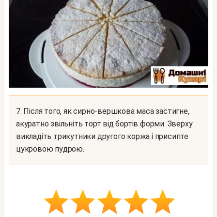
7. Після того, як сирно-вершкова маса застигне,
акуратно звільніть торт від бортів форми. Зверху
викладіть трикутники другого коржа і присипте
цукровою пудрою.