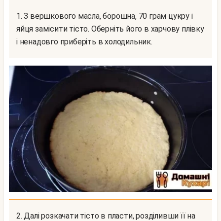
1. З вершкового масла, борошна, 70 грам цукру і
яйця замісити тісто. Оберніть його в харчову плівку
і ненадовго приберіть в холодильник.
2. Далі розкачати тісто в пласти, розділивши її на