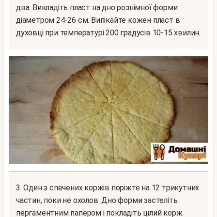
два. Викладіть пласт на дно рознімної форми
діаметром 24-26 см. Випікайте кожен пласт в
духовці при температурі 200 градусів 10-15 хвилин.
3. Один з спечених коржів поріжте на 12 трикутних
частин, поки не охолов. Дно форми застеліть
пергаментним папером і покладіть цілий корж.