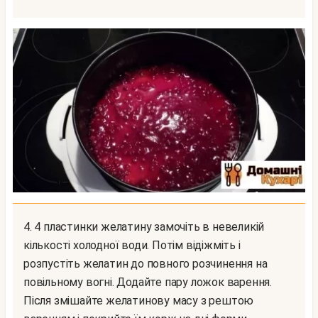
4. 4 пластинки желатину замочіть в невеликій
кількості холодної води. Потім відіжміть і
розпустіть желатин до повного розчинення на
повільному вогні. Додайте пару ложок варення.
Після змішайте желатинову масу з рештою