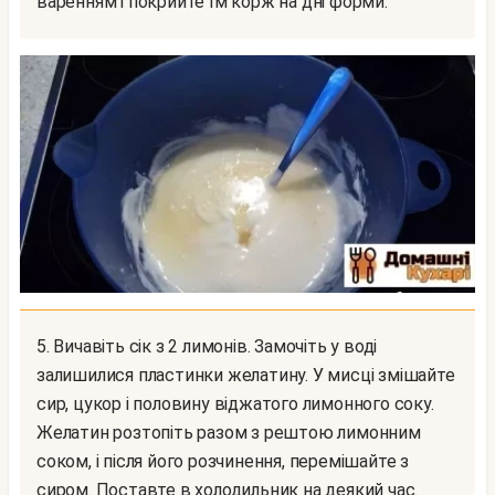
варенням і покрийте їм корж на дні форми.
5. Вичавіть сік з 2 лимонів. Замочіть у воді
залишилися пластинки желатину. У мисці змішайте
сир, цукор і половину віджатого лимонного соку.
Желатин розтопіть разом з рештою лимонним
соком, і після його розчинення, перемішайте з
сиром. Поставте в холодильник на деякий час.