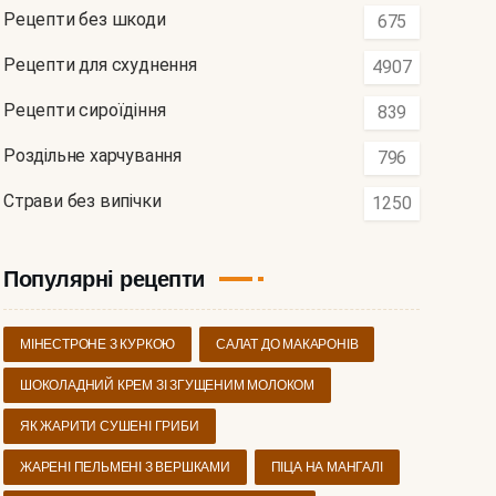
Рецепти без шкоди
675
Рецепти для схуднення
4907
Рецепти сироїдіння
839
Роздільне харчування
796
Страви без випічки
1250
Популярні рецепти
МІНЕСТРОНЕ З КУРКОЮ
САЛАТ ДО МАКАРОНІВ
ШОКОЛАДНИЙ КРЕМ ЗІ ЗГУЩЕНИМ МОЛОКОМ
ЯК ЖАРИТИ СУШЕНІ ГРИБИ
ЖАРЕНІ ПЕЛЬМЕНІ З ВЕРШКАМИ
ПІЦА НА МАНГАЛІ