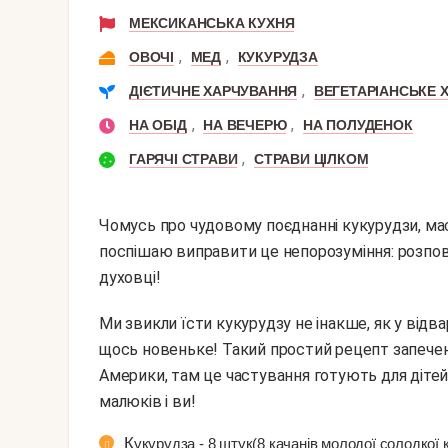
МЕКСИКАНСЬКА КУХНЯ
,
,
ОВОЧІ
МЕД
КУКУРУДЗА
,
ДІЄТИЧНЕ ХАРЧУВАННЯ
ВЕГЕТАРІАНСЬКЕ 
,
,
НА ОБІД
НА ВЕЧЕРЮ
НА ПОЛУДЕНОК
,
ГАРЯЧІ СТРАВИ
СТРАВИ ЦІЛКОМ
Чомусь про чудовому поєднанні кукурудзи, мас
поспішаю виправити це непорозуміння: розпов
духовці!
Ми звикли їсти кукурудзу не інакше, як у відварному вигляді з сіллю. Однак іноді варто пробувати
щось новеньке! Такий простий рецепт запечен
Америки, там це частування готують для дітей. 
малюків і ви!
Кукурудза - 8 штук(8 качанів молодої солодкої 