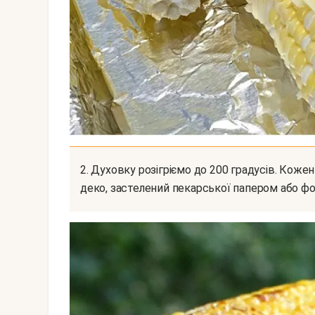
2. Духовку розігріємо до 200 градусів. Кожен качан щедро обмазуємо пастою і викладаємо на
деко, застелений пекарської папером або ф