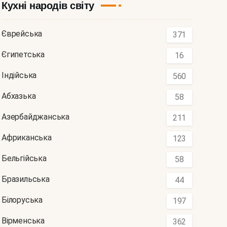
Кухні народів світу
Єврейська
371
Єгипетська
16
Індійська
560
Абхазька
58
Азербайджанська
211
Африканська
123
Бельгійська
58
Бразильська
44
Білоруська
197
Вірменська
362