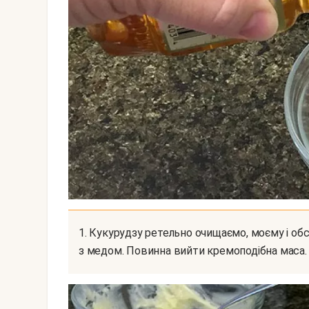
1. Кукурудзу ретельно очищаємо, моєму і обсушуємо. Масло кімнатної температури змішаємо
з медом. Повинна вийти кремоподібна маса.