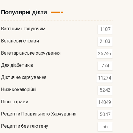
Популярні дієти
Вагітним і годуючим
1187
Веганські страви
2103
Вегетаріанське харчування
25746
Для діабетиків
774
Дієтичне харчування
11274
Низькокалорійні
5242
Пісні страви
14849
Рецепти Правильного Харчування
5047
Рецепти без глютену
56