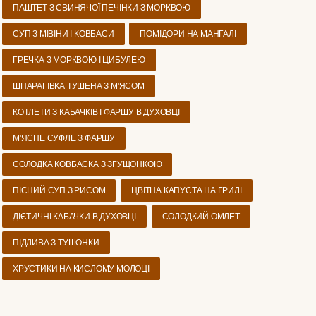
ПАШТЕТ З СВИНЯЧОЇ ПЕЧІНКИ З МОРКВОЮ
СУП З МІВІНИ І КОВБАСИ
ПОМІДОРИ НА МАНГАЛІ
ГРЕЧКА З МОРКВОЮ І ЦИБУЛЕЮ
ШПАРАГІВКА ТУШЕНА З М'ЯСОМ
КОТЛЕТИ З КАБАЧКІВ І ФАРШУ В ДУХОВЦІ
М'ЯСНЕ СУФЛЕ З ФАРШУ
СОЛОДКА КОВБАСКА З ЗГУЩОНКОЮ
ПІСНИЙ СУП З РИСОМ
ЦВІТНА КАПУСТА НА ГРИЛІ
ДІЄТИЧНІ КАБАЧКИ В ДУХОВЦІ
СОЛОДКИЙ ОМЛЕТ
ПІДЛИВА З ТУШОНКИ
ХРУСТИКИ НА КИСЛОМУ МОЛОЦІ