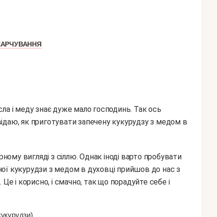
ХАРЧУВАННЯ
ла і меду знає дуже мало господинь. Так ось
ідаю, як приготувати запечену кукурудзу з медом в
ої кукурудзи з медом в духовці прийшов до нас з
Це і корисно, і смачно, так що порадуйте себе і
кукурудзи)