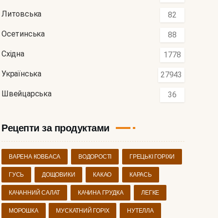
Литовська
82
Осетинська
88
Східна
1778
Українська
27943
Швейцарська
36
Рецепти за продуктами
ВАРЕНА КОВБАСА
ВОДОРОСТІ
ГРЕЦЬКІ ГОРІХИ
ГУСЬ
ДОЩОВИКИ
КАКАО
КАРАСЬ
КАЧАННИЙ САЛАТ
КАЧИНА ГРУДКА
ЛЕГКЕ
МОРОШКА
МУСКАТНИЙ ГОРІХ
НУТЕЛЛА