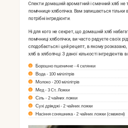
Спекти домашній ароматний і смачний хліб не 
помічниця-хлібопічка. Вам залишається тільки 
потрібні інгредієнти.
Ні для кого не секрет, що домашній хліб набагато смачніше магазинного. Якщо ви власник чудової
помічниці хлібопічки, ви часто радуєте своїх 
сподобається і цей рецепт, в якому розказано
хліб в хлібопічці. З даної кількості інгредієнтів
Борошно пшеничне - 4 склянки
Вода - 100 мілілітрів
Молоко - 200 мілілітрів
Мед - 3 Ст. Ложки
Сіль - 2 чайних ложки
Сухі дріжджі - 2 чайних ложки
Насіння соняшника - 2 чайних ложки (смажені)