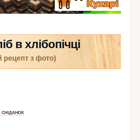
іб в хлібопічці
й рецепт з фото)
 СНІДАНОК