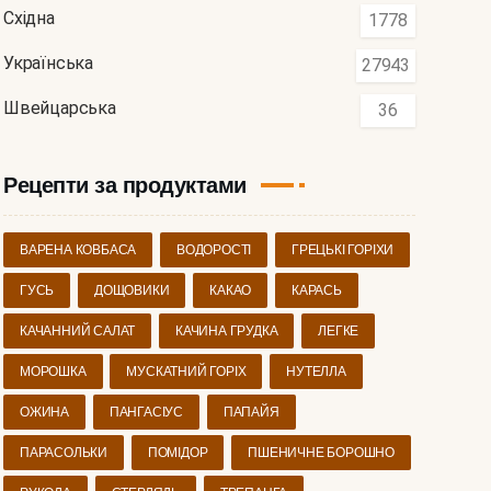
Східна
1778
Українська
27943
Швейцарська
36
Рецепти за продуктами
ВАРЕНА КОВБАСА
ВОДОРОСТІ
ГРЕЦЬКІ ГОРІХИ
ГУСЬ
ДОЩОВИКИ
КАКАО
КАРАСЬ
КАЧАННИЙ САЛАТ
КАЧИНА ГРУДКА
ЛЕГКЕ
МОРОШКА
МУСКАТНИЙ ГОРІХ
НУТЕЛЛА
ОЖИНА
ПАНГАСІУС
ПАПАЙЯ
ПАРАСОЛЬКИ
ПОМІДОР
ПШЕНИЧНЕ БОРОШНО