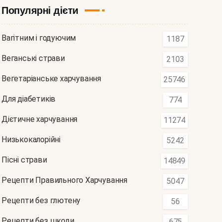
Популярні дієти
Вагітним і годуючим
1187
Веганські страви
2103
Вегетаріанське харчування
25746
Для діабетиків
774
Дієтичне харчування
11274
Низькокалорійні
5242
Пісні страви
14849
Рецепти Правильного Харчування
5047
Рецепти без глютену
56
Рецепти без шкоди
675