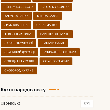
ЯЙЦЕМ КОВБАСОЮ
БІЛОЮ КВАСОЛЕЮ
КАПУСТА БАНКУ
МИШКА САЛАТ
ЗИМУ КВАШЕНА
САЛАТ МАНГО
ФОЛЬЗІ ТЕЛЯТИНА
ВАРЕННЯ ЯНТАРНЕ
САЛАТ СТРУЧКОВОЇ
ШАРАМИ САЛАТ
СВИНЯЧИЙ ДУХОВЦІ
КУРКА АПЕЛЬСИНАМИ
СОЛОДКА КАРТОПЛЯ
СОУСІ ГОСТРОМУ
СКОВОРОДІ КУРЯЧЕ
Кухні народів світу
Єврейська
371