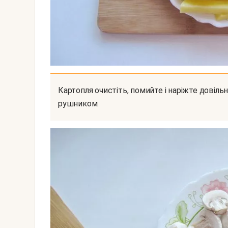
Картопля очистіть, помийте і наріжте довільно. Я нарізала соломкою. Обсушити паперовим
рушником.