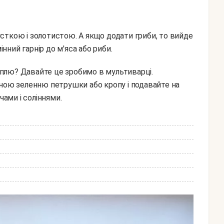
сткою і золотистою. А якщо додати гриби, то вийде
інний гарнір до м'яса або риби.
аною зеленню петрушки або кропу і подавайте на
чами і соліннями.