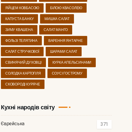
ЯЙЦЕМ КОВБАСОЮ
БІЛОЮ КВАСОЛЕЮ
КАПУСТА БАНКУ
МИШКА САЛАТ
ЗИМУ КВАШЕНА
САЛАТ МАНГО
ФОЛЬЗІ ТЕЛЯТИНА
ВАРЕННЯ ЯНТАРНЕ
САЛАТ СТРУЧКОВОЇ
ШАРАМИ САЛАТ
СВИНЯЧИЙ ДУХОВЦІ
КУРКА АПЕЛЬСИНАМИ
СОЛОДКА КАРТОПЛЯ
СОУСІ ГОСТРОМУ
СКОВОРОДІ КУРЯЧЕ
Кухні народів світу
Єврейська
371