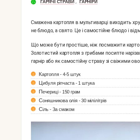
,
ГАРЯЧІ СТРАВИ
ГАРНІРИ
Смажена картопля в мультиварці виходить хру
не блюдо, а свято. Це і самостійне блюдо і відм
Що може бути простіше, ніж посмажити картоплю? Давайте це зробимо в мультиварці.
Золотистий картопля з грибами посипте наріз
гарнір або як самостійну страву зі свіжими ово
Картопля - 4-5 штук
Цибуля ріпчаста - 1 штука
Печериці - 150 грам
Соняшникова олія - 30 мілілітрів
Сіль - За смаком