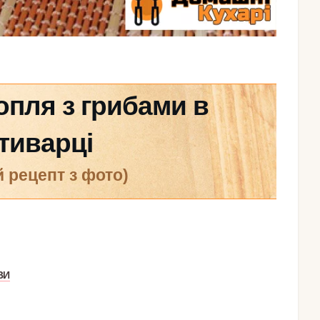
пля з грибами в
тиварці
й рецепт з фото)
ВИ