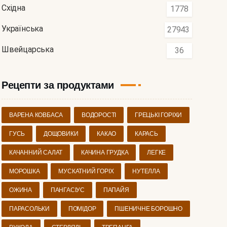
Східна
1778
Українська
27943
Швейцарська
36
Рецепти за продуктами
ВАРЕНА КОВБАСА
ВОДОРОСТІ
ГРЕЦЬКІ ГОРІХИ
ГУСЬ
ДОЩОВИКИ
КАКАО
КАРАСЬ
КАЧАННИЙ САЛАТ
КАЧИНА ГРУДКА
ЛЕГКЕ
МОРОШКА
МУСКАТНИЙ ГОРІХ
НУТЕЛЛА
ОЖИНА
ПАНГАСІУС
ПАПАЙЯ
ПАРАСОЛЬКИ
ПОМІДОР
ПШЕНИЧНЕ БОРОШНО