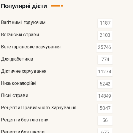
Популярні дієти
Вагітним і годуючим
1187
Веганські страви
2103
Вегетаріанське харчування
25746
Для діабетиків
774
Дієтичне харчування
11274
Низькокалорійні
5242
Пісні страви
14849
Рецепти Правильного Харчування
5047
Рецепти без глютену
56
Рецепти без шкоди
675