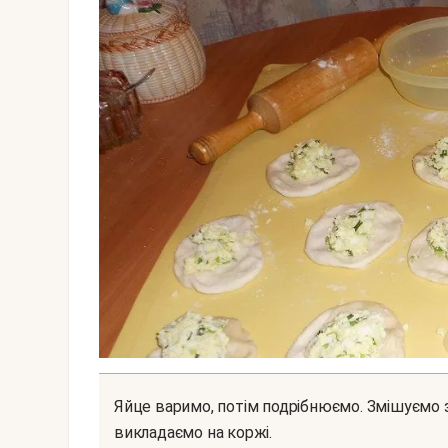
Яйце варимо, потім подрібнюємо. Змішуємо з дрібно порізаною цибулею, солимо. Начинку
викладаємо на коржі.