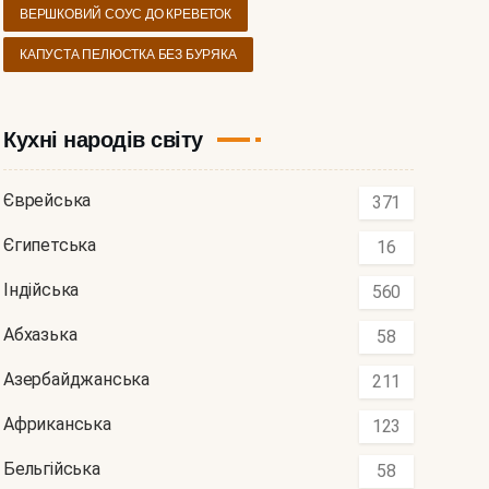
ВЕРШКОВИЙ СОУС ДО КРЕВЕТОК
КАПУСТА ПЕЛЮСТКА БЕЗ БУРЯКА
Кухні народів світу
Єврейська
371
Єгипетська
16
Індійська
560
Абхазька
58
Азербайджанська
211
Африканська
123
Бельгійська
58