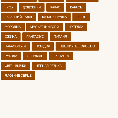
ГУСЬ
ДОЩОВИКИ
КАКАО
КАРАСЬ
КАЧАННИЙ САЛАТ
КАЧИНА ГРУДКА
ЛЕГКЕ
МОРОШКА
МУСКАТНИЙ ГОРІХ
НУТЕЛЛА
ОЖИНА
ПАНГАСІУС
ПАПАЙЯ
ПАРАСОЛЬКИ
ПОМІДОР
ПШЕНИЧНЕ БОРОШНО
РУКОЛА
СТЕРЛЯДЬ
ТРЕПАНГА
ФІЛЕ ІНДИЧКИ
ЧЕРНАЯ РЕДЬКА
ЯЛОВИЧЕ СЕРЦЕ