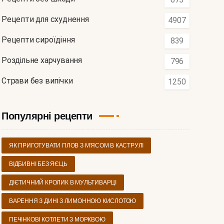
Рецепти для схуднення
4907
Рецепти сироїдіння
839
Роздільне харчування
796
Страви без випічки
1250
Популярні рецепти
ЯК ПРИГОТУВАТИ ПЛОВ З М'ЯСОМ В КАСТРУЛІ
ВІДБИВНІ БЕЗ ЯЄЦЬ
ДІЄТИЧНИЙ КРОЛИК В МУЛЬТИВАРЦІ
ВАРЕННЯ З ДИНІ З ЛИМОННОЮ КИСЛОТОЮ
ПЕЧІНКОВІ КОТЛЕТИ З МОРКВОЮ