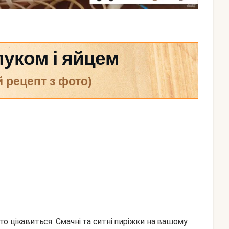
луком і яйцем
й рецепт з фото)
хто цікавиться. Смачні та ситні пиріжки на вашому