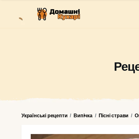
Реце
Українські рецепти
Випічка
Пісні страви
О