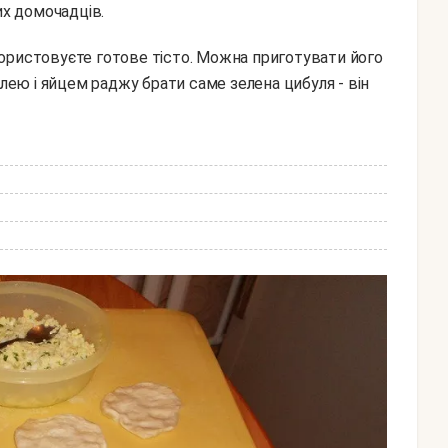
их домочадців.
улею і яйцем раджу брати саме зелена цибуля - він