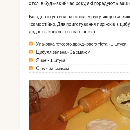
столі в будь-який час року, які порадують ваш
Блюдо готується на швидку руку, якщо ви використовуєте готове тісто. Можна приготувати його
і самостійно. Для приготування пиріжків з циб
додасть свіжості і пікантності)
Упаковка готового дріжджового тіста - 1 штука
Цибуля зелена - За смаком
Яйце - 1 штука
Сіль - За смаком