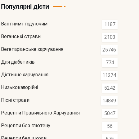
Популярні дієти
Вагітним і годуючим
1187
Веганські страви
2103
Вегетаріанське харчування
25746
Для діабетиків
774
Дієтичне харчування
11274
Низькокалорійні
5242
Пісні страви
14849
Рецепти Правильного Харчування
5047
Рецепти без глютену
56
Рецепти без шкоди
675