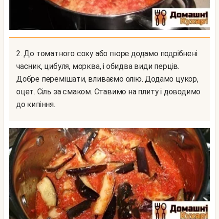
2. До томатного соку або пюре додамо подрібнені
часник, цибуля, морква, і обидва види перців.
Добре перемішати, вливаємо олію. Додамо цукор,
оцет. Сіль за смаком. Ставимо на плиту і доводимо
до кипіння.