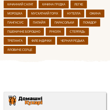
КАЧАННИЙ САЛАТ
КАЧИНА ГРУДКА
ЛЕГКЕ
МОРОШКА
МУСКАТНИЙ ГОРІХ
НУТЕЛЛА
ОЖИНА
ПАНГАСІУС
ПАПАЙЯ
ПАРАСОЛЬКИ
ПОМІДОР
ПШЕНИЧНЕ БОРОШНО
РУКОЛА
СТЕРЛЯДЬ
ТРЕПАНГА
ФІЛЕ ІНДИЧКИ
ЧЕРНАЯ РЕДЬКА
ЯЛОВИЧЕ СЕРЦЕ