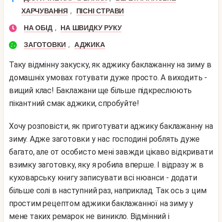
,
ХАРЧУВАННЯ
ПІСНІ СТРАВИ
,
НА ОБІД
НА ШВИДКУ РУКУ
,
ЗАГОТОВКИ
АДЖИКА
Таку відмінну закуску, як аджику баклажанну на зиму в
домашніх умовах готувати дуже просто. А виходить -
вищий клас! Баклажани ще більше підкреслюють
пікантний смак аджики, спробуйте!
Хочу розповісти, як приготувати аджику баклажанну на
зиму. Адже заготовки у нас господині роблять дуже
багато, але от особисто мені завжди цікаво відкривати
взимку заготовку, яку я робила вперше. І відразу ж в
куховарську книгу записувати всі нюанси - додати
більше солі в наступний раз, наприклад. Так ось з цим
простим рецептом аджики баклажанної на зиму у
мене таких ремарок не виникло. Відмінний і