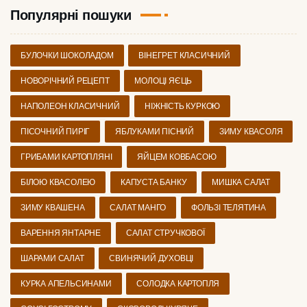
Популярні пошуки
БУЛОЧКИ ШОКОЛАДОМ
ВІНЕГРЕТ КЛАСИЧНИЙ
НОВОРІЧНИЙ РЕЦЕПТ
МОЛОЦІ ЯЄЦЬ
НАПОЛЕОН КЛАСИЧНИЙ
НІЖНІСТЬ КУРКОЮ
ПІСОЧНИЙ ПИРІГ
ЯБЛУКАМИ ПІСНИЙ
ЗИМУ КВАСОЛЯ
ГРИБАМИ КАРТОПЛЯНІ
ЯЙЦЕМ КОВБАСОЮ
БІЛОЮ КВАСОЛЕЮ
КАПУСТА БАНКУ
МИШКА САЛАТ
ЗИМУ КВАШЕНА
САЛАТ МАНГО
ФОЛЬЗІ ТЕЛЯТИНА
ВАРЕННЯ ЯНТАРНЕ
САЛАТ СТРУЧКОВОЇ
ШАРАМИ САЛАТ
СВИНЯЧИЙ ДУХОВЦІ
КУРКА АПЕЛЬСИНАМИ
СОЛОДКА КАРТОПЛЯ