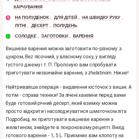
ХАРЧУВАННЯ
,
,
,
НА ПОЛУДЕНОК
ДЛЯ ДІТЕЙ
НА ШВИДКУ РУКУ
,
,
ЛІТНІ
ДЕСЕРТ
ПОЛУДЕНЬ
,
,
СОЛОДКЕ
ЗАГОТОВКИ
ВАРЕННЯ
Вишневе варення можна заготовити по-різному: з
цукром, Bez пісочний, у власному соку, у вигляді
густого джему і т. П. Пропоную вам спробувати
приготувати незвичайне варення, з zhelatinom. Ніжне!
Найтриваліша операція - видалення кісточок з вишні. А
потім - справа техніки! За лічені хвилини перед вами
буде готовий річний десерт, який взимку можна
просто відкрити і насолоджуватися шматочком літа.
Подробиці, як приготувати вишневе варення з
желатином, знайдете в покроковому рецепті. Вихід
готового варення - 1, 5 L. Приємних вам клопоту на