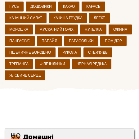
ГУСЬ
ДОЩОВИКИ
КАКАО
КАРАСЬ
КАЧАННИЙ САЛАТ
КАЧИНА ГРУДКА
ЛЕГКЕ
МОРОШКА
МУСКАТНИЙ ГОРІХ
НУТЕЛЛА
ОЖИНА
ПАНГАСІУС
ПАПАЙЯ
ПАРАСОЛЬКИ
ПОМІДОР
ПШЕНИЧНЕ БОРОШНО
РУКОЛА
СТЕРЛЯДЬ
ТРЕПАНГА
ФІЛЕ ІНДИЧКИ
ЧЕРНАЯ РЕДЬКА
ЯЛОВИЧЕ СЕРЦЕ