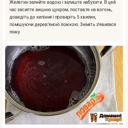
Желатин залийте водою і залиште набухати. В цей
час засипте вишню цукром, поставте на вогонь,
доведіть до кипіння і проваріть 5 хвилин,
помішуючи дерев'яною ложкою. Зніміть з'явилася
пінку.