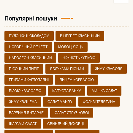
Популярні пошуки
БУЛОЧКИ ШОКОЛАДОМ
ВІНЕГРЕТ КЛАСИЧНИЙ
НОВОРІЧНИЙ РЕЦЕПТ
МОЛОЦІ ЯЄЦЬ
НАПОЛЕОН КЛАСИЧНИЙ
НІЖНІСТЬ КУРКОЮ
ПІСОЧНИЙ ПИРІГ
ЯБЛУКАМИ ПІСНИЙ
ЗИМУ КВАСОЛЯ
ГРИБАМИ КАРТОПЛЯНІ
ЯЙЦЕМ КОВБАСОЮ
БІЛОЮ КВАСОЛЕЮ
КАПУСТА БАНКУ
МИШКА САЛАТ
ЗИМУ КВАШЕНА
САЛАТ МАНГО
ФОЛЬЗІ ТЕЛЯТИНА
ВАРЕННЯ ЯНТАРНЕ
САЛАТ СТРУЧКОВОЇ
ШАРАМИ САЛАТ
СВИНЯЧИЙ ДУХОВЦІ