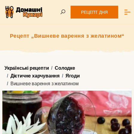
РЕЦЕПТ ДНЯ
Рецепт „Вишневе варення з желатином“
Українські рецепти
Солодке
Дієтичне харчування
Ягоди
Вишневе варення з желатином