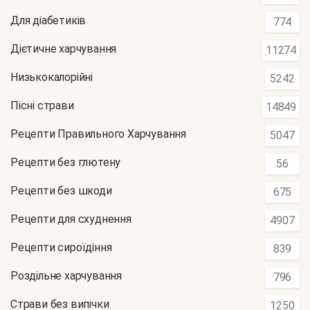
Для діабетиків
774
Дієтичне харчування
11274
Низькокалорійні
5242
Пісні страви
14849
Рецепти Правильного Харчування
5047
Рецепти без глютену
56
Рецепти без шкоди
675
Рецепти для схуднення
4907
Рецепти сироїдіння
839
Роздільне харчування
796
Страви без випічки
1250