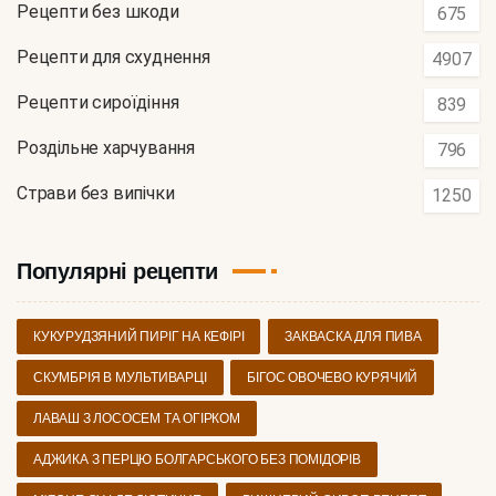
Рецепти без шкоди
675
Рецепти для схуднення
4907
Рецепти сироїдіння
839
Роздільне харчування
796
Страви без випічки
1250
Популярні рецепти
КУКУРУДЗЯНИЙ ПИРІГ НА КЕФІРІ
ЗАКВАСКА ДЛЯ ПИВА
СКУМБРІЯ В МУЛЬТИВАРЦІ
БІГОС ОВОЧЕВО КУРЯЧИЙ
ЛАВАШ З ЛОСОСЕМ ТА ОГІРКОМ
АДЖИКА З ПЕРЦЮ БОЛГАРСЬКОГО БЕЗ ПОМІДОРІВ