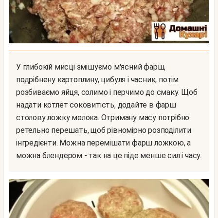
У глибокій мисці змішуємо м'ясний фарш,
подрібнену картоплину, цибуля і часник, потім
розбиваємо яйця, солимо і перчимо до смаку. Щоб
надати котлет соковитість, додайте в фарш
столову ложку молока. Отриману масу потрібно
ретельно перешать, щоб рівномірно розподілити
інгредієнти. Можна перемішати фарш ложкою, а
можна блендером - так на це піде менше сил і часу.