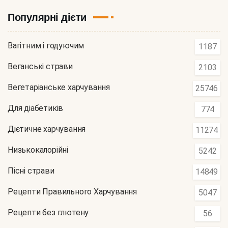
Популярні дієти
Вагітним і годуючим
1187
Веганські страви
2103
Вегетаріанське харчування
25746
Для діабетиків
774
Дієтичне харчування
11274
Низькокалорійні
5242
Пісні страви
14849
Рецепти Правильного Харчування
5047
Рецепти без глютену
56