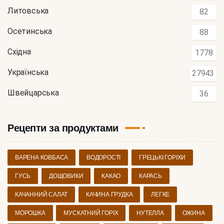
Литовська
82
Осетинська
88
Східна
1778
Українська
27943
Швейцарська
36
Рецепти за продуктами
ВАРЕНА КОВБАСА
ВОДОРОСТІ
ГРЕЦЬКІ ГОРІХИ
ГУСЬ
ДОЩОВИКИ
КАКАО
КАРАСЬ
КАЧАННИЙ САЛАТ
КАЧИНА ГРУДКА
ЛЕГКЕ
МОРОШКА
МУСКАТНИЙ ГОРІХ
НУТЕЛЛА
ОЖИНА