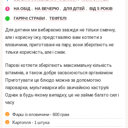
,
,
,
НА ОБІД
НА ВЕЧЕРЮ
ДЛЯ ДІТЕЙ
ВІД 5 РОКІВ
,
ГАРЯЧІ СТРАВИ
ТЕФТЕЛІ
Для дитини ми вибираємо завжди не тільки смачну,
але і корисну їжу, представляю вам котлети з
яловичини, приготовані на пару, вони зберігають не
тільки корисність, але і смак.
Парові котлети зберігають максимальну кількість
вітамінів, а також добре засвоюються організмом.
Приготувати це блюдо можна за допомогою
пароварки, мультиварки або звичайною каструлі.
Однак в будь-якому випадку, це не займе багато сил і
часу.
Фарш із яловичини - 800 грам
Картопля - 1 штука