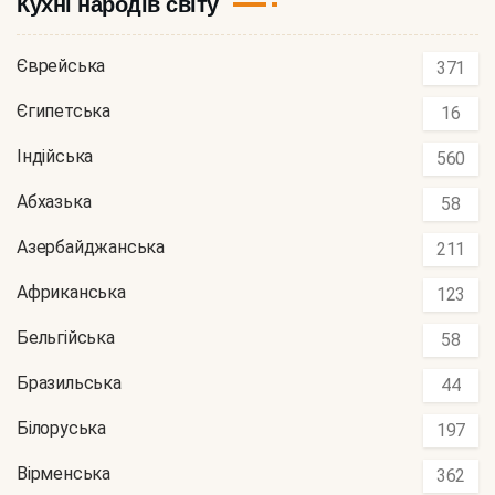
Кухні народів світу
Єврейська
371
Єгипетська
16
Індійська
560
Абхазька
58
Азербайджанська
211
Африканська
123
Бельгійська
58
Бразильська
44
Білоруська
197
Вірменська
362