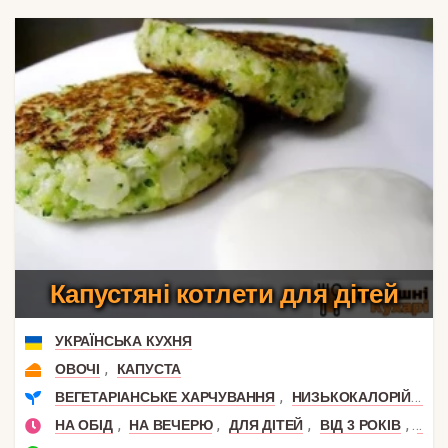
Капустяні котлети для дітей
УКРАЇНСЬКА КУХНЯ
,
ОВОЧІ
КАПУСТА
,
,
ВЕГЕТАРІАНСЬКЕ ХАРЧУВАННЯ
НИЗЬКОКАЛОРІЙНІ
,
,
,
,
НА ОБІД
НА ВЕЧЕРЮ
ДЛЯ ДІТЕЙ
ВІД 3 РОКІВ
ВІД 