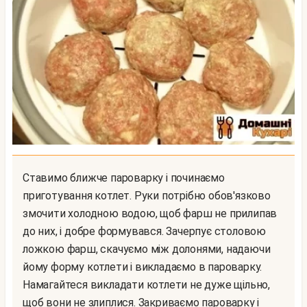
Ставимо ближче пароварку і починаємо
приготування котлет. Руки потрібно обов'язково
змочити холодною водою, щоб фарш не прилипав
до них, і добре формувався. Зачерпує столовою
ложкою фарш, скачуємо між долонями, надаючи
йому форму котлети і викладаємо в пароварку.
Намагайтеся викладати котлети не дуже щільно,
щоб вони не злиплися. Закриваємо пароварку і