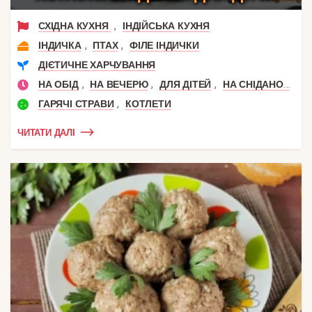
,
СХІДНА КУХНЯ
ІНДІЙСЬКА КУХНЯ
,
,
ІНДИЧКА
ПТАХ
ФІЛЕ ІНДИЧКИ
ДІЄТИЧНЕ ХАРЧУВАННЯ
,
,
,
,
НА ОБІД
НА ВЕЧЕРЮ
ДЛЯ ДІТЕЙ
НА СНІДАНОК
ВІ
,
ГАРЯЧІ СТРАВИ
КОТЛЕТИ
ЧИТАТИ ДАЛІ