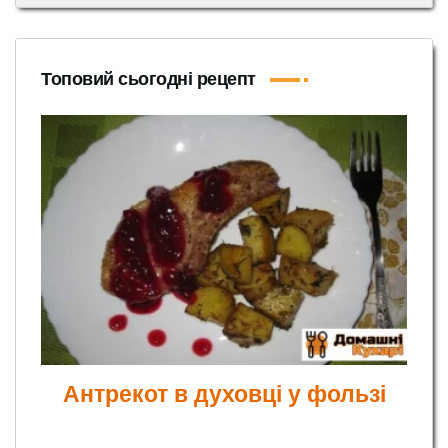
Топовий сьогодні рецепт
Антрекот в духовці у фользі