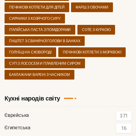
ПЕЧІНКОВІ КОТЛЕТИ ДЛЯ ДІТЕЙ
ФАРШ З ОВОЧАМИ
СИРНИКИ З КОЗЯЧОГО СИРУ
ІТАЛІЙСЬКА ПАСТА З ПОМІДОРАМИ
СОТЕ З КУРКОЮ
ПАШТЕТ З СВИНЯЧОЇ ГОЛОВИ В БАНКАХ
ГОЛУБЦІ НА СКОВОРОДІ
ПЕЧІНКОВІ КОТЛЕТИ З МОРКВОЮ
СУП З ЛОСОСЕМ И ПЛАВЛЕНИМ СИРОМ
БАКЛАЖАНИ ВАРЕНІ З ЧАСНИКОМ
Кухні народів світу
Єврейська
371
Єгипетська
16