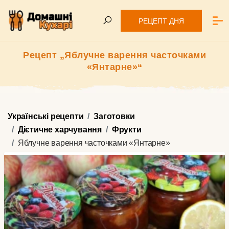
РЕЦЕПТ ДНЯ
Рецепт „Яблучне варення часточками
«Янтарне»“
Українські рецепти
Заготовки
Дієтичне харчування
Фрукти
Яблучне варення часточками «Янтарне»