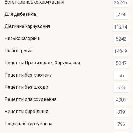
Вегетаріанське харчування
25746
Для діабетиків
774
Дієтичне харчування
11274
Низькокалорійні
5242
Пісні страви
14849
Рецепти Правильного Харчування
5047
Рецепти без глютену
56
Рецепти без шкоди
675
Рецепти для схуднення
4907
Рецепти сироїдіння
839
Роздільне харчування
796