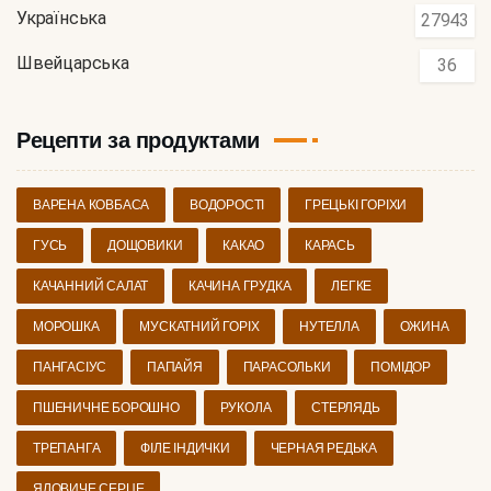
Українська
27943
Швейцарська
36
Рецепти за продуктами
ВАРЕНА КОВБАСА
ВОДОРОСТІ
ГРЕЦЬКІ ГОРІХИ
ГУСЬ
ДОЩОВИКИ
КАКАО
КАРАСЬ
КАЧАННИЙ САЛАТ
КАЧИНА ГРУДКА
ЛЕГКЕ
МОРОШКА
МУСКАТНИЙ ГОРІХ
НУТЕЛЛА
ОЖИНА
ПАНГАСІУС
ПАПАЙЯ
ПАРАСОЛЬКИ
ПОМІДОР
ПШЕНИЧНЕ БОРОШНО
РУКОЛА
СТЕРЛЯДЬ
ТРЕПАНГА
ФІЛЕ ІНДИЧКИ
ЧЕРНАЯ РЕДЬКА
ЯЛОВИЧЕ СЕРЦЕ