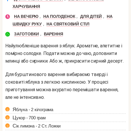
ХАРЧУВАННЯ
,
,
,
НА ВЕЧЕРЮ
НА ПОЛУДЕНОК
ДЛЯ ДІТЕЙ
НА
,
ШВИДКУ РУКУ
НА СВЯТКОВИЙ СТІЛ
,
ЗАГОТОВКИ
ВАРЕННЯ
Найулюбленіше варення з яблук. Ароматне, апетитне і
помірно солодке. Подати можна до чаю, доповнити
млинці або сирники. Або ж, прикрасити сирний десерт.
Для бурштинового варення вибираємо тверді і
соковиті яблука з легкою кислинкою. У процесі
приготування можна акуратно перемішати варення,
але не інтенсивно.
Яблука - 2 кілограма
Цукор - 700 грам
Сік лимона - 2 Ст. Ложки