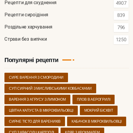
Рецепти для схуднення
4907
Рецепти сироїдіння
839
Роздільне харчування
796
Страви без випічки
1250
Популярні рецепти
СИРЕ ВАРЕННЯ З СМОРОДИНИ
СУП СИРНИЙ З МИСЛИВСЬКИМИ КОВБАСКАМИ
ВАРЕННЯ З АГРУСУ З ЛИМОНОМ
ПЛОВ В АЕРОГРИЛІ
ЦВІТНА КАПУСТА В МІКРОХВИЛЬОВЦІ
МОКРИЙ БІСКВІТ
СИРНЕ ТІСТО ДЛЯ ВАРЕНИКІВ
КАБАЧОК В МІКРОХВИЛЬОВЦІ
СУП З КВАСОЛІ І КАРТОПЛІ
КЛЯР З КРОХМАЛЕМ