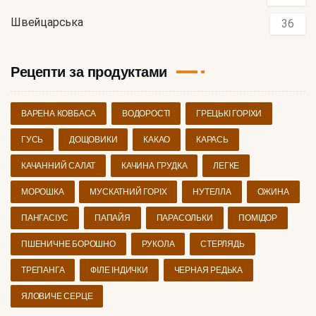
Швейцарська
36
Рецепти за продуктами
ВАРЕНА КОВБАСА
ВОДОРОСТІ
ГРЕЦЬКІ ГОРІХИ
ГУСЬ
ДОЩОВИКИ
КАКАО
КАРАСЬ
КАЧАННИЙ САЛАТ
КАЧИНА ГРУДКА
ЛЕГКЕ
МОРОШКА
МУСКАТНИЙ ГОРІХ
НУТЕЛЛА
ОЖИНА
ПАНГАСІУС
ПАПАЙЯ
ПАРАСОЛЬКИ
ПОМІДОР
ПШЕНИЧНЕ БОРОШНО
РУКОЛА
СТЕРЛЯДЬ
ТРЕПАНГА
ФІЛЕ ІНДИЧКИ
ЧЕРНАЯ РЕДЬКА
ЯЛОВИЧЕ СЕРЦЕ