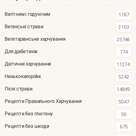
Вагітним і годуючим
1187
Веганські страви
2103
Вегетаріанське харчування
25746
Для діабетиків
774
Дієтичне харчування
11274
Низькокалорійні
5242
Пісні страви
14849
Рецепти Правильного Харчування
5047
Рецепти без глютену
56
Рецепти без шкоди
675