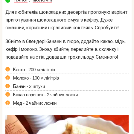
НАПОЇ
МОЛОЧНІ
Для любителів шоколадних десертів пропоную варіант
приготування шоколадного смузі з кефіру. Дуже
смачний, корисний і красивий коктейль. Спробуйте!
Збийте в блендері банани в пюре, додайте какао, мідь,
кефір і молоко. Знову збийте, перелийте в склянку і
подавайте на стіл, додавши трохи льоду. Смачного!
Кефір - 200 мілілітрів
Молоко - 100 мілілітрів
Банан - 2 штуки
Какао порошок - 2 чайних ложки
Мед - 2 чайних ложки