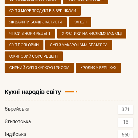
СУП З МОРЕПРОДУКТІВ З ВЕРШКАМИ
ЯК ВАРИТИ БОРЩ З КАПУСТИ
КАНЕЛІ
ЧІПСИ З НОРИ РЕЦЕПТ
ХРУСТИКИ НА КИСЛОМУ МОЛОЦІ
СУП ПОЛЬОВИЙ
СУП З МАКАРОНАМИ БЕЗ М'ЯСА
ОЖИНОВИЙ СОУС РЕЦЕПТ
СИРНИЙ СУП З КУРКОЮ І РИСОМ
КРОЛИК У ВЕРШКАХ
Кухні народів світу
Єврейська
371
Єгипетська
16
Індійська
560