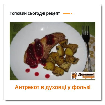
Топовий сьогодні рецепт
Антрекот в духовці у фользі