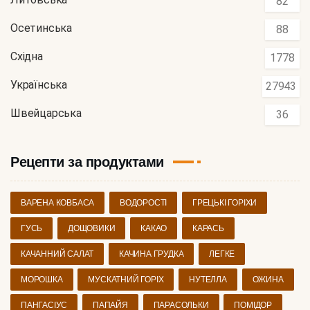
82
Осетинська
88
Східна
1778
Українська
27943
Швейцарська
36
Рецепти за продуктами
ВАРЕНА КОВБАСА
ВОДОРОСТІ
ГРЕЦЬКІ ГОРІХИ
ГУСЬ
ДОЩОВИКИ
КАКАО
КАРАСЬ
КАЧАННИЙ САЛАТ
КАЧИНА ГРУДКА
ЛЕГКЕ
МОРОШКА
МУСКАТНИЙ ГОРІХ
НУТЕЛЛА
ОЖИНА
ПАНГАСІУС
ПАПАЙЯ
ПАРАСОЛЬКИ
ПОМІДОР