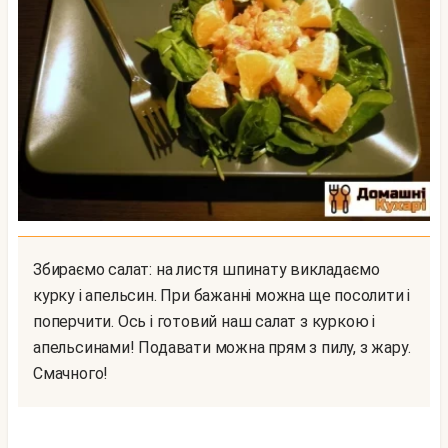
Збираємо салат: на листя шпинату викладаємо
курку і апельсин. При бажанні можна ще посолити і
поперчити. Ось і готовий наш салат з куркою і
апельсинами! Подавати можна прям з пилу, з жару.
Смачного!