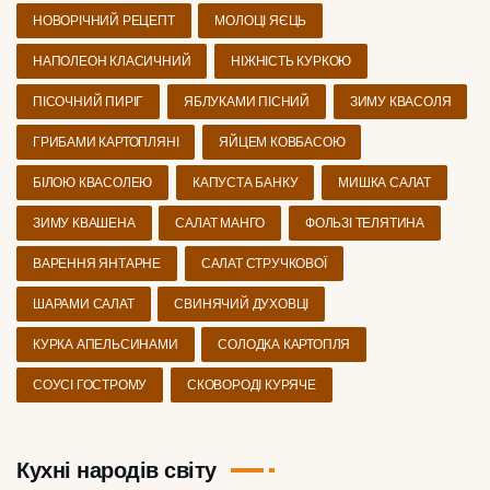
НОВОРІЧНИЙ РЕЦЕПТ
МОЛОЦІ ЯЄЦЬ
НАПОЛЕОН КЛАСИЧНИЙ
НІЖНІСТЬ КУРКОЮ
ПІСОЧНИЙ ПИРІГ
ЯБЛУКАМИ ПІСНИЙ
ЗИМУ КВАСОЛЯ
ГРИБАМИ КАРТОПЛЯНІ
ЯЙЦЕМ КОВБАСОЮ
БІЛОЮ КВАСОЛЕЮ
КАПУСТА БАНКУ
МИШКА САЛАТ
ЗИМУ КВАШЕНА
САЛАТ МАНГО
ФОЛЬЗІ ТЕЛЯТИНА
ВАРЕННЯ ЯНТАРНЕ
САЛАТ СТРУЧКОВОЇ
ШАРАМИ САЛАТ
СВИНЯЧИЙ ДУХОВЦІ
КУРКА АПЕЛЬСИНАМИ
СОЛОДКА КАРТОПЛЯ
СОУСІ ГОСТРОМУ
СКОВОРОДІ КУРЯЧЕ
Кухні народів світу