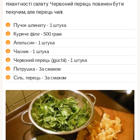
пікантності салату. Червоний перець повинен бути
пекучим, але перець чилі.
Пучок шпинату - 1 штука
Куряче філе - 500 грам
Апельсин - 1 штука
Часник - 1 штука
Червоний перець (jguchii) - 1 штука
Петрушка - За смаком
Сіль, перець - За смаком