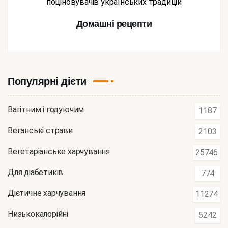
поціновувачів українських традицій
Домашні рецепти
Популярні дієти
Вагітним і годуючим
1187
Веганські страви
2103
Вегетаріанське харчування
25746
Для діабетиків
774
Дієтичне харчування
11274
Низькокалорійні
5242