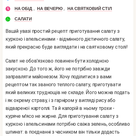
,
,
НА ОБІД
НА ВЕЧЕРЮ
НА СВЯТКОВИЙ СТІЛ
САЛАТИ
Вашій увазі простий рецепт приготування салату з
куркою і апельсинами - відмінного дієтичного салату,
який прекрасно буде виглядати і на святковому столі!
Салат не обов'язково повинен бути холодною
закускою. До того ж, його не потрібно завжди
заправляти майонезом. Хочу поділитися з вами
рецептом так званого теплого салату, приготувати
який великих труднощів не складе. Його можна подать
і як окрему страву, і з гарніром у вигляді рису або
відвареної картоплі. Та й калорій в ньому трохи -
куряче м'ясо не жирне. Для приготування салату з
куркою і апельсинами потрібно свіжа зелень, особливо
шпинат: в поєднанні з часником він тільки додасть