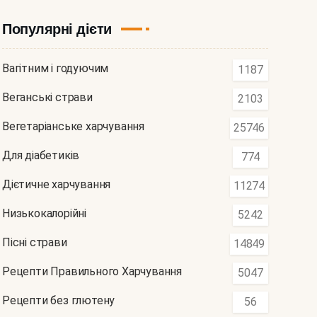
Популярні дієти
Вагітним і годуючим
1187
Веганські страви
2103
Вегетаріанське харчування
25746
Для діабетиків
774
Дієтичне харчування
11274
Низькокалорійні
5242
Пісні страви
14849
Рецепти Правильного Харчування
5047
Рецепти без глютену
56