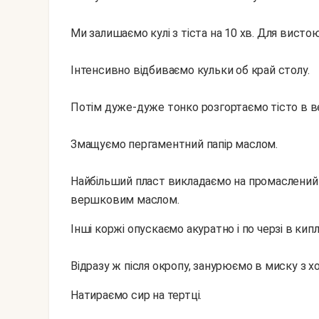
Ми залишаємо кулі з тіста на 10 хв. Для висто
Інтенсивно відбиваємо кульки об край столу.
Потім дуже-дуже тонко розгортаємо тісто в ве
Змащуємо пергаментний папір маслом.
Найбільший пласт викладаємо на промаслений
вершковим маслом.
Інші коржі опускаємо акуратно і по черзі в кип
Відразу ж після окропу, занурюємо в миску з 
Натираємо сир на тертці.