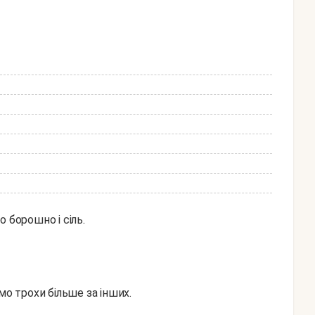
 борошно і сіль.
мо трохи більше за інших.