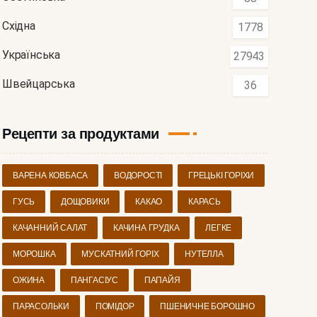
Східна
1778
Українська
27943
Швейцарська
36
Рецепти за продуктами
ВАРЕНА КОВБАСА
ВОДОРОСТІ
ГРЕЦЬКІ ГОРІХИ
ГУСЬ
ДОЩОВИКИ
КАКАО
КАРАСЬ
КАЧАННИЙ САЛАТ
КАЧИНА ГРУДКА
ЛЕГКЕ
МОРОШКА
МУСКАТНИЙ ГОРІХ
НУТЕЛЛА
ОЖИНА
ПАНГАСІУС
ПАПАЙЯ
ПАРАСОЛЬКИ
ПОМІДОР
ПШЕНИЧНЕ БОРОШНО