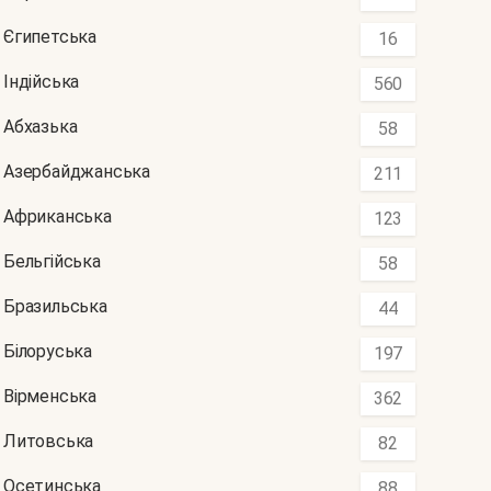
Єгипетська
16
Індійська
560
Абхазька
58
Азербайджанська
211
Африканська
123
Бельгійська
58
Бразильська
44
Білоруська
197
Вірменська
362
Литовська
82
Осетинська
88