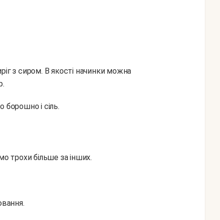
ріг з сиром. В якості начинки можна
р.
 борошно і сіль.
мо трохи більше за інших.
ювання.