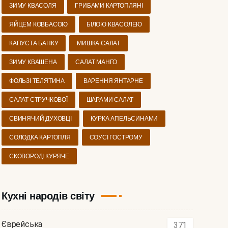
ЗИМУ КВАСОЛЯ
ГРИБАМИ КАРТОПЛЯНІ
ЯЙЦЕМ КОВБАСОЮ
БІЛОЮ КВАСОЛЕЮ
КАПУСТА БАНКУ
МИШКА САЛАТ
ЗИМУ КВАШЕНА
САЛАТ МАНГО
ФОЛЬЗІ ТЕЛЯТИНА
ВАРЕННЯ ЯНТАРНЕ
САЛАТ СТРУЧКОВОЇ
ШАРАМИ САЛАТ
СВИНЯЧИЙ ДУХОВЦІ
КУРКА АПЕЛЬСИНАМИ
СОЛОДКА КАРТОПЛЯ
СОУСІ ГОСТРОМУ
СКОВОРОДІ КУРЯЧЕ
Кухні народів світу
Єврейська
371