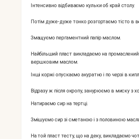
Інтенсивно відбиваємо кульки об край столу.
Потім дуже-дуже тонко розгортаємо тісто в ве
Змащуємо пергаментний папір маслом.
Найбільший пласт викладаємо на промаслений
вершковим маслом.
Інші коржі опускаємо акуратно і по черзі в кип
Відразу ж після окропу, занурюємо в миску з 
Натираємо сир на тертці.
Змішуємо сир зі сметаною і з половиною масл
На той пласт тесту, що на деку, викладаємо ч