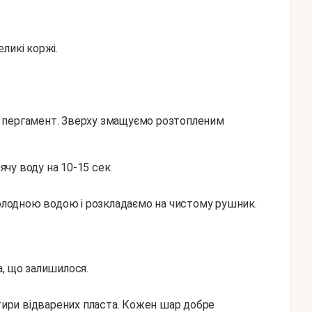
ликі коржі.
 пергамент. Зверху змащуємо розтопленим
лячу воду на 10-15 сек.
холодною водою і розкладаємо на чистому рушник.
а, що залишилося.
отири відварених пласта. Кожен шар добре