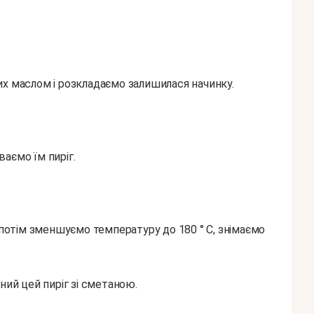
их маслом і розкладаємо залишилася начинку.
аємо їм пиріг.
 потім зменшуємо температуру до 180 ° С, знімаємо
ний цей пиріг зі сметаною.