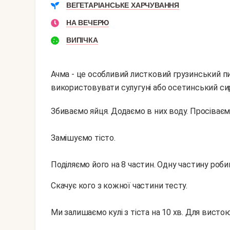
ВЕГЕТАРІАНСЬКЕ ХАРЧУВАННЯ
НА ВЕЧЕРЮ
ВИПІЧКА
Ачма - це особливий листковий грузинський пи
використовувати сулугуні або осетинський си
Збиваємо яйця. Додаємо в них воду. Просіваємо
Замішуємо тісто.
Поділяємо його на 8 частин. Одну частину роби
Скачує кого з кожної частини тесту.
Ми залишаємо кулі з тіста на 10 хв. Для висто