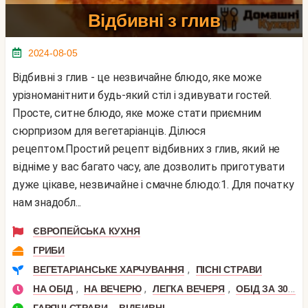
Відбивні з глив
2024-08-05
Відбивні з глив - це незвичайне блюдо, яке може
урізноманітнити будь-який стіл і здивувати гостей.
Просте, ситне блюдо, яке може стати приємним
сюрпризом для вегетаріанців. Ділюся
рецептом.Простий рецепт відбивних з глив, який не
відніме у вас багато часу, але дозволить приготувати
дуже цікаве, незвичайне і смачне блюдо:1. Для початку
нам знадобл...
ЄВРОПЕЙСЬКА КУХНЯ
ГРИБИ
,
ВЕГЕТАРІАНСЬКЕ ХАРЧУВАННЯ
ПІСНІ СТРАВИ
,
,
,
НА ОБІД
НА ВЕЧЕРЮ
ЛЕГКА ВЕЧЕРЯ
ОБІД ЗА 30 ХВИЛИН
,
ГАРЯЧІ СТРАВИ
ВІДБИВНІ