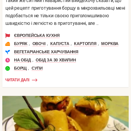
такий же ситний і наваристий вийдеХочу сказати, що
цей рецепт приготування борщу в мікрохвильовці мені
подобається не тільки своєю приголомшливою
швидкістю і легкістю в приготуванні, але ...
ЄВРОПЕЙСЬКА КУХНЯ
,
,
,
,
БУРЯК
ОВОЧІ
КАПУСТА
КАРТОПЛЯ
МОРКВА
ВЕГЕТАРІАНСЬКЕ ХАРЧУВАННЯ
,
НА ОБІД
ОБІД ЗА 30 ХВИЛИН
,
БОРЩ
СУПИ
ЧИТАТИ ДАЛІ