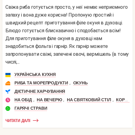
Свіжа риба готується просто, у неї немає неприємного
запаху і вона дуже корисна! Пропоную простий і
швидкий рецепт приготування філе окуня в духовці.
Блюдо готується блискавично і сподобається всім!
Для приготування філе окуня в духовці нам
знадобиться фольга і гарнір. Як гарнір можете
запропонувати свіжі, запечені овочі, вермішель (в тому
числі,...
УКРАЇНСЬКА КУХНЯ
,
РИБА ТА МОРЕПРОДУКТИ
ОКУНЬ
ДІЄТИЧНЕ ХАРЧУВАННЯ
,
,
,
НА ОБІД
НА ВЕЧЕРЮ
НА СВЯТКОВИЙ СТІЛ
КОРИСНИЙ ОБІД
ГАРЯЧІ СТРАВИ
ЧИТАТИ ДАЛІ