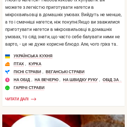
можете з легкістю приготувати нагетси в
мікрохвильовці в домашніх умовах. Вийдуть не менше,
а то і смачніші нагетси, ніж покупні.Якщо ви зважилися
приготувати нагетси в мікрохвильовці в домашніх
умовах, то слід знати, що часто себе балувати ними не
варто, - це не дуже корисне блюдо. Але, чого гріха та...
УКРАЇНСЬКА КУХНЯ
,
ПТАХ
КУРКА
,
ПІСНІ СТРАВИ
ВЕГАНСЬКІ СТРАВИ
,
,
,
НА ОБІД
НА ВЕЧЕРЮ
НА ШВИДКУ РУКУ
ОБІД ЗА 30 ХВИЛИН
ГАРЯЧІ СТРАВИ
ЧИТАТИ ДАЛІ