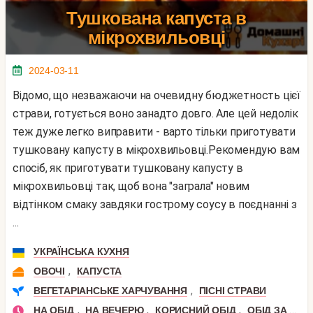
Тушкована капуста в
мікрохвильовці
2024-03-11
Відомо, що незважаючи на очевидну бюджетность цієї
страви, готується воно занадто довго. Але цей недолік
теж дуже легко виправити - варто тільки приготувати
тушковану капусту в мікрохвильовці.Рекомендую вам
спосіб, як приготувати тушковану капусту в
мікрохвильовці так, щоб вона "заграла" новим
відтінком смаку завдяки гострому соусу в поєднанні з
...
УКРАЇНСЬКА КУХНЯ
,
ОВОЧІ
КАПУСТА
,
ВЕГЕТАРІАНСЬКЕ ХАРЧУВАННЯ
ПІСНІ СТРАВИ
,
,
,
НА ОБІД
НА ВЕЧЕРЮ
КОРИСНИЙ ОБІД
ОБІД ЗА 30 ХВИЛИН