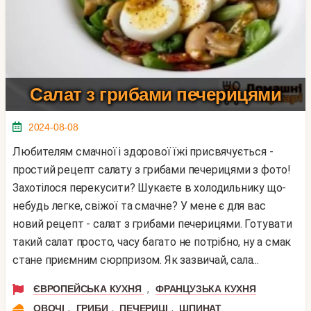
Салат з грибами печерицями
2024-08-08
Любителям смачної і здорової їжі присвячується -
простий рецепт салату з грибами печерицями з фото!
Захотілося перекусити? Шукаєте в холодильнику що-
небудь легке, свіжої та смачне? У мене є для вас
новий рецепт - салат з грибами печерицями. Готувати
такий салат просто, часу багато не потрібно, ну а смак
стане приємним сюрпризом. Як зазвичай, сала...
,
ЄВРОПЕЙСЬКА КУХНЯ
ФРАНЦУЗЬКА КУХНЯ
,
,
,
ОВОЧІ
ГРИБИ
ПЕЧЕРИЦІ
ШПИНАТ