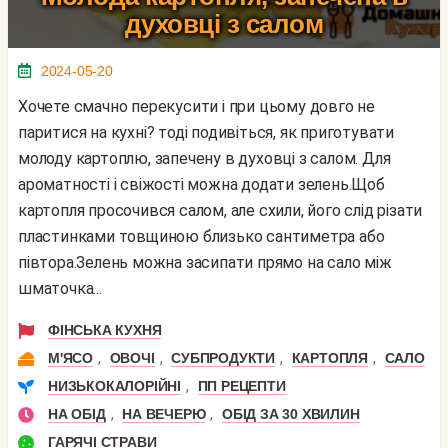
духовці з салом
2024-05-20
Хочете смачно перекусити і при цьому довго не
паритися на кухні? тоді подивіться, як приготувати
молоду картоплю, запечену в духовці з салом. Для
ароматності і свіжості можна додати зелень.Щоб
картопля просочився салом, але схили, його слід різати
пластинками товщиною близько сантиметра або
півтора.Зелень можна засипати прямо на сало між
шматочка...
ФІНСЬКА КУХНЯ
,
,
,
,
М'ЯСО
ОВОЧІ
СУБПРОДУКТИ
КАРТОПЛЯ
САЛО
,
НИЗЬКОКАЛОРІЙНІ
ПП РЕЦЕПТИ
,
,
НА ОБІД
НА ВЕЧЕРЮ
ОБІД ЗА 30 ХВИЛИН
ГАРЯЧІ СТРАВИ