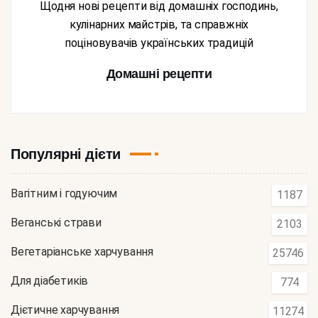
Щодня нові рецепти від домашніх господинь,
кулінарних майстрів, та справжніх
поціновувачів українських традицій
Домашні рецепти
Популярні дієти
Вагітним і годуючим
1187
Веганські страви
2103
Вегетаріанське харчування
25746
Для діабетиків
774
Дієтичне харчування
11274