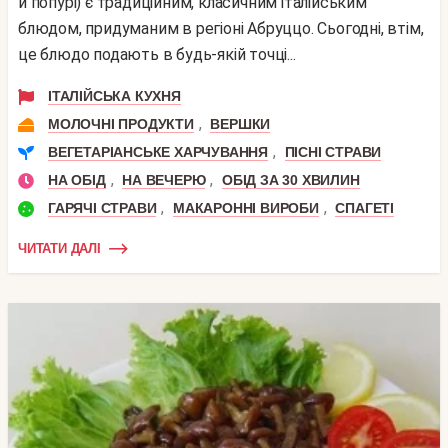
й попурі) є традиційним, класичним італійським
блюдом, придуманим в регіоні Абруццо. Сьогодні, втім,
це блюдо подають в будь-якій точці...
ІТАЛІЙСЬКА КУХНЯ
,
МОЛОЧНІ ПРОДУКТИ
ВЕРШКИ
,
ВЕГЕТАРІАНСЬКЕ ХАРЧУВАННЯ
ПІСНІ СТРАВИ
,
,
НА ОБІД
НА ВЕЧЕРЮ
ОБІД ЗА 30 ХВИЛИН
,
,
ГАРЯЧІ СТРАВИ
МАКАРОННІ ВИРОБИ
СПАГЕТІ
ЧИТАТИ ДАЛІ