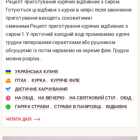
Рецепт приготування курячих відбивних з сиром.
Готуються ці відбивні з курки в клярі і після закінчення
приготування виходять соковитими і
смачними.Рецепт приготування курячих відбивних з
сиром:1. У проточній холодній воді промиваємо курячі
грудки паперовими серветками або рушником
обсушуємо їх потім нарізаємо на окреме філе. Грудки
можна розріза...
УКРАЇНСЬКА КУХНЯ
,
,
ПТАХ
КУРКА
КУРЯЧЕ ФІЛЕ
ДІЄТИЧНЕ ХАРЧУВАННЯ
,
,
,
НА ОБІД
НА ВЕЧЕРЮ
НА СВЯТКОВИЙ СТІЛ
ОБІД ЗА 30 ХВИЛИН
,
,
ГАРЯЧІ СТРАВИ
СТРАВИ В ПАНІРОВЦІ
ВІДБИВНІ
ЧИТАТИ ДАЛІ