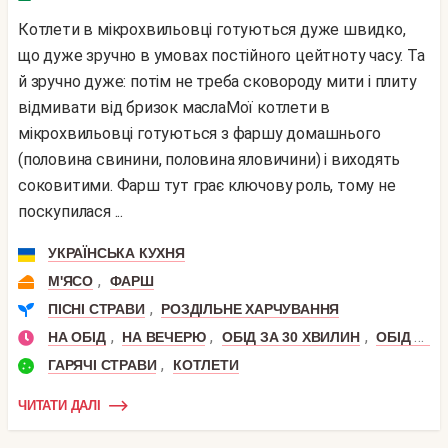
Котлети в мікрохвильовці готуються дуже швидко,
що дуже зручно в умовах постійного цейтноту часу. Та
й зручно дуже: потім не треба сковороду мити і плиту
відмивати від бризок маслаМої котлети в
мікрохвильовці готуються з фаршу домашнього
(половина свинини, половина яловичини) і виходять
соковитими. Фарш тут грає ключову роль, тому не
поскупилася ...
УКРАЇНСЬКА КУХНЯ
,
М'ЯСО
ФАРШ
,
ПІСНІ СТРАВИ
РОЗДІЛЬНЕ ХАРЧУВАННЯ
,
,
,
НА ОБІД
НА ВЕЧЕРЮ
ОБІД ЗА 30 ХВИЛИН
ОБІД НА ШВИДКУ РУКУ
,
ГАРЯЧІ СТРАВИ
КОТЛЕТИ
ЧИТАТИ ДАЛІ