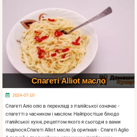
Спагеті Alliot масло
2024-07-10
Спагеті Аліо оліо в перекладі з італійської означає -
спагетті з часником і маслом. Найпростіше блюдо
італійської кухні, рецептом якого я сьогодні з вами
поділюся.Спагеті Alliot масло (в оригіналі - Спагеті Aglio