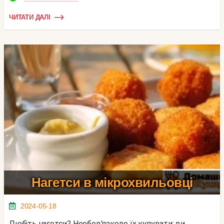
ЧИТАТИ ДАЛІ
Нагетси в мікрохвильовці
2024-05-18
Любіть нагетси? Необов'язково їх купувати: ви