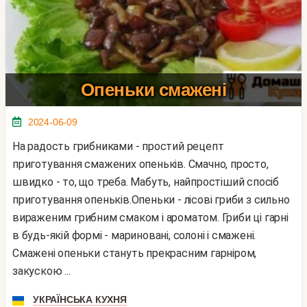
Опеньки смажені
2024-06-09
На радость грибниками - простий рецепт
приготування смажених опеньків. Смачно, просто,
швидко - то, що треба. Мабуть, найпростіший спосіб
приготування опеньків.Опеньки - лісові гриби з сильно
вираженим грибним смаком і ароматом. Гриби ці гарні
в будь-якій формі - мариновані, солоні і смажені.
Смажені опеньки стануть прекрасним гарніром,
закускою ...
УКРАЇНСЬКА КУХНЯ