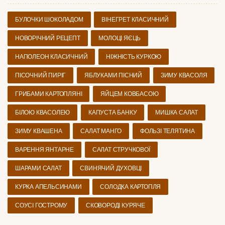
БУЛОЧКИ ШОКОЛАДОМ
ВІНЕГРЕТ КЛАСИЧНИЙ
НОВОРІЧНИЙ РЕЦЕПТ
МОЛОЦІ ЯЄЦЬ
НАПОЛЕОН КЛАСИЧНИЙ
НІЖНІСТЬ КУРКОЮ
ПІСОЧНИЙ ПИРІГ
ЯБЛУКАМИ ПІСНИЙ
ЗИМУ КВАСОЛЯ
ГРИБАМИ КАРТОПЛЯНІ
ЯЙЦЕМ КОВБАСОЮ
БІЛОЮ КВАСОЛЕЮ
КАПУСТА БАНКУ
МИШКА САЛАТ
ЗИМУ КВАШЕНА
САЛАТ МАНГО
ФОЛЬЗІ ТЕЛЯТИНА
ВАРЕННЯ ЯНТАРНЕ
САЛАТ СТРУЧКОВОЇ
ШАРАМИ САЛАТ
СВИНЯЧИЙ ДУХОВЦІ
КУРКА АПЕЛЬСИНАМИ
СОЛОДКА КАРТОПЛЯ
СОУСІ ГОСТРОМУ
СКОВОРОДІ КУРЯЧЕ