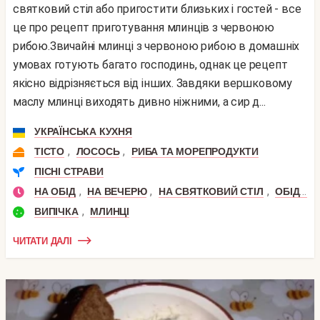
святковий стіл або пригостити близьких і гостей - все
це про рецепт приготування млинців з червоною
рибою.Звичайні млинці з червоною рибою в домашніх
умовах готують багато господинь, однак це рецепт
якісно відрізняється від інших. Завдяки вершковому
маслу млинці виходять дивно ніжними, а сир д...
УКРАЇНСЬКА КУХНЯ
,
,
ТІСТО
ЛОСОСЬ
РИБА ТА МОРЕПРОДУКТИ
ПІСНІ СТРАВИ
,
,
,
НА ОБІД
НА ВЕЧЕРЮ
НА СВЯТКОВИЙ СТІЛ
ОБІД ЗА 30 ХВИЛИН
,
ВИПІЧКА
МЛИНЦІ
ЧИТАТИ ДАЛІ