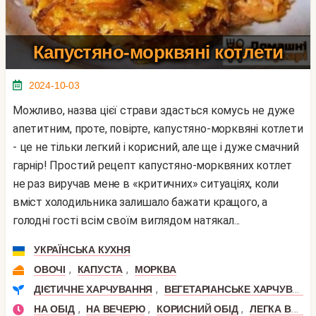
Капустяно-морквяні котлети
2024-10-03
Можливо, назва цієї страви здасться комусь не дуже
апетитним, проте, повірте, капустяно-морквяні котлети
- це не тільки легкий і корисний, але ще і дуже смачний
гарнір! Простий рецепт капустяно-морквяних котлет
не раз виручав мене в «критичних» ситуаціях, коли
вміст холодильника залишало бажати кращого, а
голодні гості всім своїм виглядом натякал...
УКРАЇНСЬКА КУХНЯ
,
,
ОВОЧІ
КАПУСТА
МОРКВА
,
ДІЄТИЧНЕ ХАРЧУВАННЯ
ВЕГЕТАРІАНСЬКЕ ХАРЧУВАННЯ
,
,
,
НА ОБІД
НА ВЕЧЕРЮ
КОРИСНИЙ ОБІД
ЛЕГКА ВЕЧЕРЯ