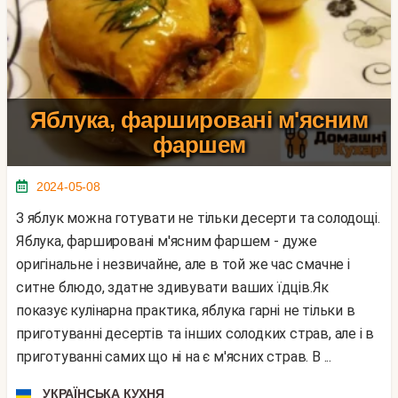
Яблука, фаршировані м'ясним
фаршем
2024-05-08
З яблук можна готувати не тільки десерти та солодощі.
Яблука, фаршировані м'ясним фаршем - дуже
оригінальне і незвичайне, але в той же час смачне і
ситне блюдо, здатне здивувати ваших їдців.Як
показує кулінарна практика, яблука гарні не тільки в
приготуванні десертів та інших солодких страв, але і в
приготуванні самих що ні на є м'ясних страв. В ...
УКРАЇНСЬКА КУХНЯ