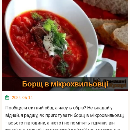
Борщ в мікрохвильовці
2024-05-14
Пообіцяли ситний обід, а часу в обріз? Не впадай у
відчай, я раджу, як приготувати борщ в мікрохвильовці,
- всього півгодини, а ніхто і не помітить підміни, він