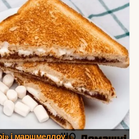
loj» і маршмеллоу