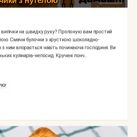
чики з нутелою
елою. Смачні булочки з хрусткою шоколадно-
 з ним впорається навіть починаюча господиня. Ви
ких кулінарів-непосид. Кручені понч...
УКУ