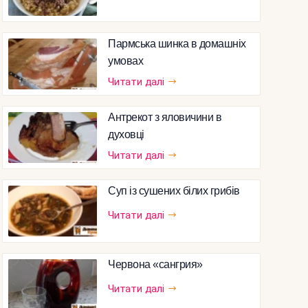
Пармська шинка в домашніх
умовах
Читати далі
Антрекот з яловичини в
духовці
Читати далі
Суп із сушених білих грибів
Читати далі
Червона «сангрия»
Читати далі