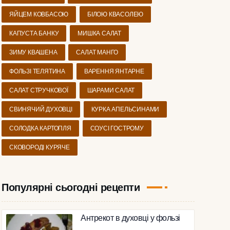
ЯЙЦЕМ КОВБАСОЮ
БІЛОЮ КВАСОЛЕЮ
КАПУСТА БАНКУ
МИШКА САЛАТ
ЗИМУ КВАШЕНА
САЛАТ МАНГО
ФОЛЬЗІ ТЕЛЯТИНА
ВАРЕННЯ ЯНТАРНЕ
САЛАТ СТРУЧКОВОЇ
ШАРАМИ САЛАТ
СВИНЯЧИЙ ДУХОВЦІ
КУРКА АПЕЛЬСИНАМИ
СОЛОДКА КАРТОПЛЯ
СОУСІ ГОСТРОМУ
СКОВОРОДІ КУРЯЧЕ
Популярні сьогодні рецепти
Антрекот в духовці у фользі