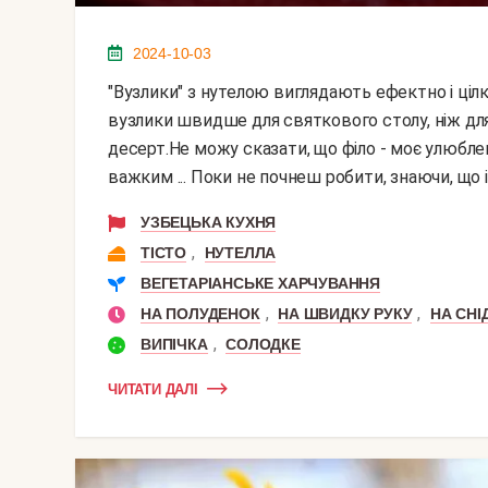
2024-10-03
"вузлики" з нутелою виглядають ефектно і цілком можуть замінити традиційні пиріжки. Такі
вузлики швидше для святкового столу, ніж для 
десерт.Не можу сказати, що філо - моє улюбле
важким ... Поки не почнеш робити, знаючи, що і 
УЗБЕЦЬКА КУХНЯ
,
ТІСТО
НУТЕЛЛА
ВЕГЕТАРІАНСЬКЕ ХАРЧУВАННЯ
,
,
НА ПОЛУДЕНОК
НА ШВИДКУ РУКУ
НА СНІ
,
ВИПІЧКА
СОЛОДКЕ
ЧИТАТИ ДАЛІ