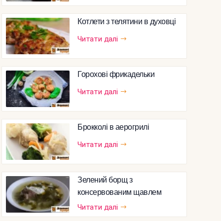
Котлети з телятини в духовці
Читати далі
Горохові фрикадельки
Читати далі
Брокколі в аерогрилі
Читати далі
Зелений борщ з
консервованим щавлем
Читати далі