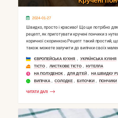
Кручені пон
2024-01-27
Швидко, просто і красиво! Що ще потрібно для випічки на швидку руку? Пропоную вам простий
рецепт, як приготувати кручені пончики з нут
коричної скоринкою.Рецепт такий простий, що
також можете залучити до випічки своїх малень
,
ЄВРОПЕЙСЬКА КУХНЯ
УКРАЇНСЬКА КУХНЯ
,
,
ТІСТО
ЛИСТКОВЕ ТІСТО
НУТЕЛЛА
,
,
НА ПОЛУДЕНОК
ДЛЯ ДІТЕЙ
НА ШВИДКУ Р
,
,
,
ВИПІЧКА
СОЛОДКЕ
БУЛОЧКИ
ПОНЧИКИ
ЧИТАТИ ДАЛІ