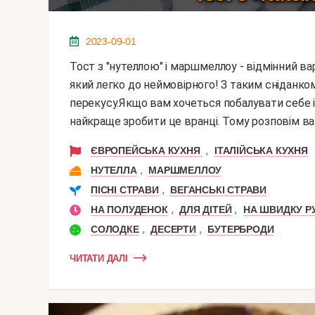
2023-09-01
Тост з "нутеллою" і маршмеллоу - відмінний варіант смачного і солодкого сніданку, приготувати
який легко до неймовірного! З таким сніданком 
перекусу.Якщо вам хочеться побалувати себе і
найкраще зробити це вранці. Тому розповім вам,
,
ЄВРОПЕЙСЬКА КУХНЯ
ІТАЛІЙСЬКА КУХНЯ
,
НУТЕЛЛА
МАРШМЕЛЛОУ
,
ПІСНІ СТРАВИ
ВЕГАНСЬКІ СТРАВИ
,
,
НА ПОЛУДЕНОК
ДЛЯ ДІТЕЙ
НА ШВИДКУ Р
,
,
СОЛОДКЕ
ДЕСЕРТИ
БУТЕРБРОДИ
ЧИТАТИ ДАЛІ