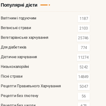
Популярні дієти
Вагітним і годуючим
1187
Веганські страви
2103
Вегетаріанське харчування
25746
Для діабетиків
774
Дієтичне харчування
11274
Низькокалорійні
5242
Пісні страви
14849
Рецепти Правильного Харчування
5047
Рецепти без глютену
56
Рецепти без шкоди
675