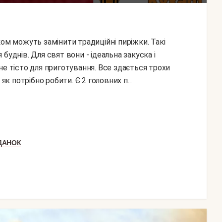
буднів. Для свят вони - ідеальна закуска і
не тісто для приготування. Все здається трохи
як потрібно робити. Є 2 головних п...
ДАНОК