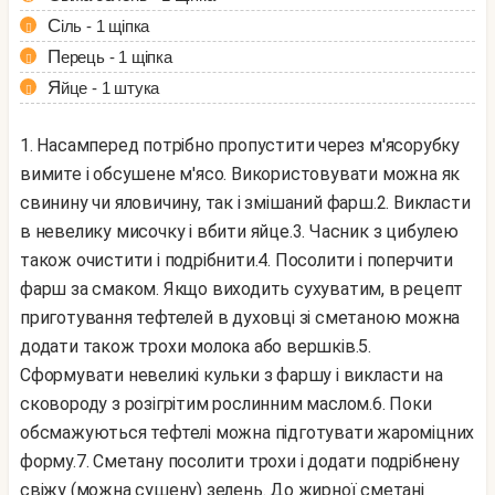
Сіль - 1 щіпка
Перець - 1 щіпка
Яйце - 1 штука
1. Насамперед потрібно пропустити через м'ясорубку
вимите і обсушене м'ясо. Використовувати можна як
свинину чи яловичину, так і змішаний фарш.
2. Викласти
в невелику мисочку і вбити яйце.
3. Часник з цибулею
також очистити і подрібнити.
4. Посолити і поперчити
фарш за смаком. Якщо виходить сухуватим, в рецепт
приготування тефтелей в духовці зі сметаною можна
додати також трохи молока або вершків.
5.
Сформувати невеликі кульки з фаршу і викласти на
сковороду з розігрітим рослинним маслом.
6. Поки
обсмажуються тефтелі можна підготувати жароміцних
форму.
7. Сметану посолити трохи і додати подрібнену
свіжу (можна сушену) зелень. До жирної сметані