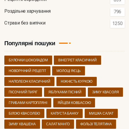
Роздільне харчування
796
Страви без випічки
1250
Популярні пошуки
БУЛОЧКИ ШОКОЛАДОМ
ВІНЕГРЕТ КЛАСИЧНИЙ
НОВОРІЧНИЙ РЕЦЕПТ
МОЛОЦІ ЯЄЦЬ
НАПОЛЕОН КЛАСИЧНИЙ
НІЖНІСТЬ КУРКОЮ
ПІСОЧНИЙ ПИРІГ
ЯБЛУКАМИ ПІСНИЙ
ЗИМУ КВАСОЛЯ
ГРИБАМИ КАРТОПЛЯНІ
ЯЙЦЕМ КОВБАСОЮ
БІЛОЮ КВАСОЛЕЮ
КАПУСТА БАНКУ
МИШКА САЛАТ
ЗИМУ КВАШЕНА
САЛАТ МАНГО
ФОЛЬЗІ ТЕЛЯТИНА