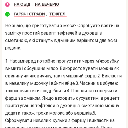
,
НА ОБІД
НА ВЕЧЕРЮ
,
ГАРЯЧІ СТРАВИ
ТЕФТЕЛІ
Не знаю, що приготувати з м'яса? Спробуйте взяти на
замітку простий рецепт тефтелей в духовці зі
сметаною, які стануть відмінним варіантом для всієї
родини.
1. Насамперед потрібно пропустити через м'ясорубку
вимите і обсушене м'ясо. Використовувати можна як
свинину чи яловичину, так і змішаний фарш.
2. Викласти
в невелику мисочку і вбити яйце.
3. Часник з цибулею
також очистити і подрібнити.
4. Посолити і поперчити
фарш за смаком. Якщо виходить сухуватим, в рецепт
приготування тефтелей в духовці зі сметаною можна
додати також трохи молока або вершків.
5.
Сформувати невеликі кульки з фаршу і викласти на
сковороду з розігрітим рослинним маслом.
6. Поки