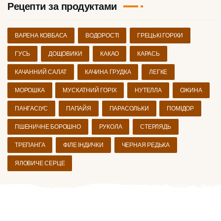
Рецепти за продуктами
ВАРЕНА КОВБАСА
ВОДОРОСТІ
ГРЕЦЬКІ ГОРІХИ
ГУСЬ
ДОЩОВИКИ
КАКАО
КАРАСЬ
КАЧАННИЙ САЛАТ
КАЧИНА ГРУДКА
ЛЕГКЕ
МОРОШКА
МУСКАТНИЙ ГОРІХ
НУТЕЛЛА
ОЖИНА
ПАНГАСІУС
ПАПАЙЯ
ПАРАСОЛЬКИ
ПОМІДОР
ПШЕНИЧНЕ БОРОШНО
РУКОЛА
СТЕРЛЯДЬ
ТРЕПАНГА
ФІЛЕ ІНДИЧКИ
ЧЕРНАЯ РЕДЬКА
ЯЛОВИЧЕ СЕРЦЕ