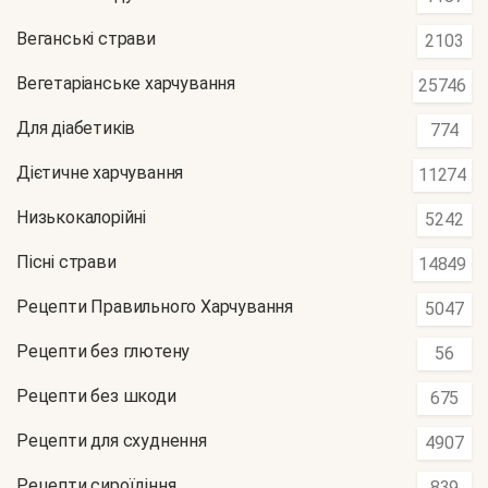
Веганські страви
2103
Вегетаріанське харчування
25746
Для діабетиків
774
Дієтичне харчування
11274
Низькокалорійні
5242
Пісні страви
14849
Рецепти Правильного Харчування
5047
Рецепти без глютену
56
Рецепти без шкоди
675
Рецепти для схуднення
4907
Рецепти сироїдіння
839