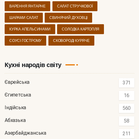
ВАРЕННЯ ЯНТАРНЕ
САЛАТ СТРУЧКОВОЇ
ШАРАМИ САЛАТ
СВИНЯЧИЙ ДУХОВЦІ
КУРКА АПЕЛЬСИНАМИ
СОЛОДКА КАРТОПЛЯ
СОУСІ ГОСТРОМУ
СКОВОРОДІ КУРЯЧЕ
Кухні народів світу
Єврейська
371
Єгипетська
16
Індійська
560
Абхазька
58
Азербайджанська
211