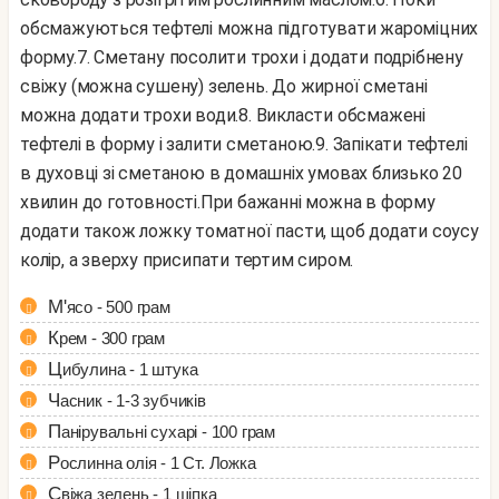
обсмажуються тефтелі можна підготувати жароміцних
форму.
7. Сметану посолити трохи і додати подрібнену
свіжу (можна сушену) зелень. До жирної сметані
можна додати трохи води.
8. Викласти обсмажені
тефтелі в форму і залити сметаною.
9. Запікати тефтелі
в духовці зі сметаною в домашніх умовах близько 20
хвилин до готовності.
При бажанні можна в форму
додати також ложку томатної пасти, щоб додати соусу
колір, а зверху присипати тертим сиром.
М'ясо - 500 грам
Крем - 300 грам
Цибулина - 1 штука
Часник - 1-3 зубчиків
Панірувальні сухарі - 100 грам
Рослинна олія - 1 Ст. Ложка
Свіжа зелень - 1 щіпка