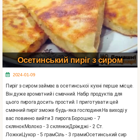
Осетинський пиріг з сиром
2024-01-09
Пиріг з сиром займає в осетинської кухні перше місце.
Він дуже ароматний і смачний. Набір продуктів для
цього пирога досить простий. І приготувати цей
смачний пиріг зможе будь-яка господиня.На виході у
вас повинно вийти 3 пирога.Борошно - 7
склянокМолоко - 3 склянкиДріжджі - 2 Ст.
ЛожкиЦукор - 5 грамСіль - 3 грамиОсетинський сир