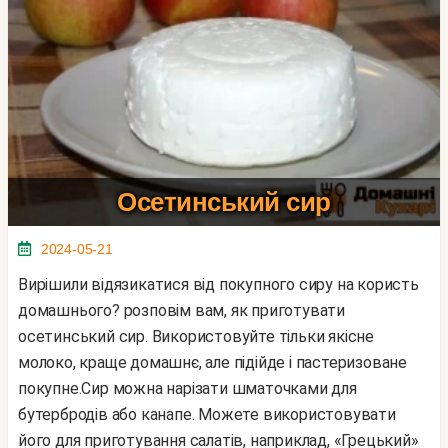
Осетинський сир
2024-05-21
Вирішили відязикатися від покупного сиру на користь
домашнього? розповім вам, як приготувати
осетинський сир. Використовуйте тільки якісне
молоко, краще домашнє, але підійде і пастеризоване
покупне.Сир можна нарізати шматочками для
бутербродів або канапе. Можете використовувати
його для приготування салатів, наприклад, «Грецький»