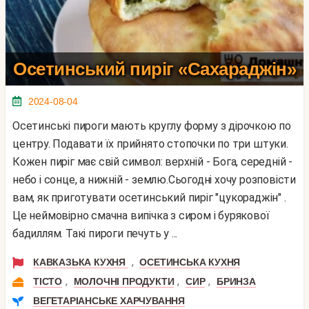
Осетинський пиріг «Сахараджін»
2024-08-04
Осетинські пироги мають круглу форму з дірочкою по
центру. Подавати їх прийнято стопочки по три штуки.
Кожен пиріг має свій символ: верхній - Бога, середній -
небо і сонце, а нижній - землю.Сьогодні хочу розповісти
вам, як приготувати осетинський пиріг "цукораджін" .
Це неймовірно смачна випічка з сиром і бурякової
бадиллям. Такі пироги печуть у ...
,
КАВКАЗЬКА КУХНЯ
ОСЕТИНСЬКА КУХНЯ
,
,
,
ТІСТО
МОЛОЧНІ ПРОДУКТИ
СИР
БРИНЗА
ВЕГЕТАРІАНСЬКЕ ХАРЧУВАННЯ