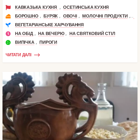
,
КАВКАЗЬКА КУХНЯ
ОСЕТИНСЬКА КУХНЯ
,
,
,
,
БОРОШНО
БУРЯК
ОВОЧІ
МОЛОЧНІ ПРОДУКТИ
МО
ВЕГЕТАРІАНСЬКЕ ХАРЧУВАННЯ
,
,
НА ОБІД
НА ВЕЧЕРЮ
НА СВЯТКОВИЙ СТІЛ
,
ВИПІЧКА
ПИРОГИ
ЧИТАТИ ДАЛІ