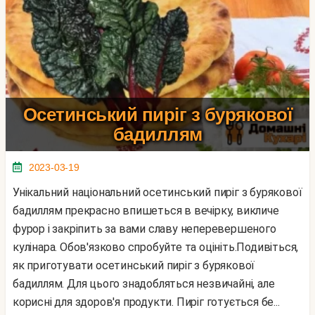
Осетинський пиріг з бурякової
бадиллям
2023-03-19
Унікальний національний осетинський пиріг з бурякової
бадиллям прекрасно впишеться в вечірку, викличе
фурор і закріпить за вами славу неперевершеного
кулінара. Обов'язково спробуйте та оцініть.Подивіться,
як приготувати осетинський пиріг з бурякової
бадиллям. Для цього знадобляться незвичайні, але
корисні для здоров'я продукти. Пиріг готується бе...