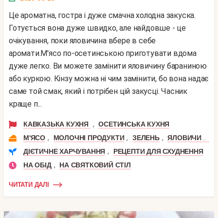
Це ароматна, гостра і дуже смачна холодна закуска.
Готується вона дуже швидко, але найдовше - це
очікування, поки яловичина вбере в себе
аромати.М'ясо по-осетинською приготувати вдома
дуже легко. Ви можете замінити яловичину бараниною
або куркою. Кінзу можна ні чим замінити, бо вона надає
саме той смак, який і потрібен цій закусці. Часник
краще п...
,
КАВКАЗЬКА КУХНЯ
ОСЕТИНСЬКА КУХНЯ
,
,
,
,
М'ЯСО
МОЛОЧНІ ПРОДУКТИ
ЗЕЛЕНЬ
ЯЛОВИЧИНА
,
ДІЄТИЧНЕ ХАРЧУВАННЯ
РЕЦЕПТИ ДЛЯ СХУДНЕННЯ
,
НА ОБІД
НА СВЯТКОВИЙ СТІЛ
ЧИТАТИ ДАЛІ