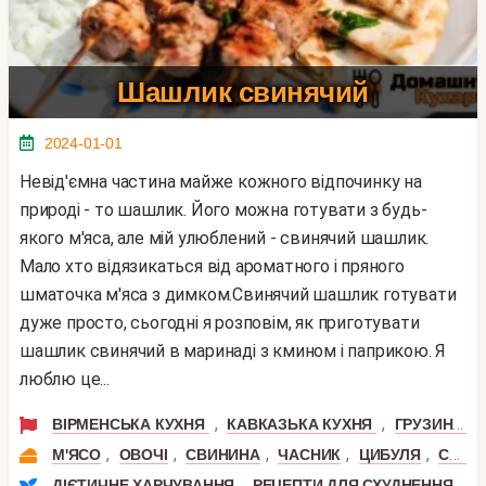
Шашлик свинячий
2024-01-01
Невід'ємна частина майже кожного відпочинку на
природі - то шашлик. Його можна готувати з будь-
якого м'яса, але мій улюблений - свинячий шашлик.
Мало хто відязикаться від ароматного і пряного
шматочка м'яса з димком.Свинячий шашлик готувати
дуже просто, сьогодні я розповім, як приготувати
шашлик свинячий в маринаді з кмином і паприкою. Я
люблю це...
,
,
ВІРМЕНСЬКА КУХНЯ
КАВКАЗЬКА КУХНЯ
ГРУЗИНСЬКА КУХНЯ
,
,
,
,
,
М'ЯСО
ОВОЧІ
СВИНИНА
ЧАСНИК
ЦИБУЛЯ
СВИНЯЧА КОРЕЙКА
,
ДІЄТИЧНЕ ХАРЧУВАННЯ
РЕЦЕПТИ ДЛЯ СХУДНЕННЯ