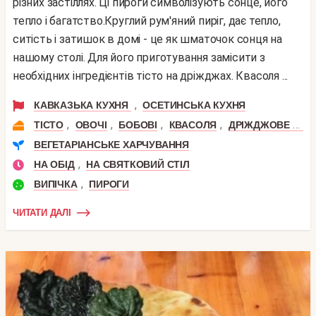
різних застіллях. Ці пироги символізують сонце, його
тепло і багатство.Круглий рум'яний пиріг, дає тепло,
ситість і затишок в домі - це як шматочок сонця на
нашому столі. Для його приготування замісити з
необхідних інгредієнтів тісто на дріжджах. Квасоля ...
,
КАВКАЗЬКА КУХНЯ
ОСЕТИНСЬКА КУХНЯ
,
,
,
,
ТІСТО
ОВОЧІ
БОБОВІ
КВАСОЛЯ
ДРІЖДЖОВЕ ТІСТО
ВЕГЕТАРІАНСЬКЕ ХАРЧУВАННЯ
,
НА ОБІД
НА СВЯТКОВИЙ СТІЛ
,
ВИПІЧКА
ПИРОГИ
ЧИТАТИ ДАЛІ