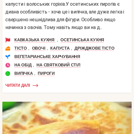
капусти і волоських горіхів.У осетинських пирогів є
дивна особливість - хоча це і випічка, але дуже легка і
свершено нешкідлива для фігури. Особливо якщо
начинка з овочів. Тому навіть якщо ви на д...
,
КАВКАЗЬКА КУХНЯ
ОСЕТИНСЬКА КУХНЯ
,
,
,
ТІСТО
ОВОЧІ
КАПУСТА
ДРІЖДЖОВЕ ТІСТО
ВЕГЕТАРІАНСЬКЕ ХАРЧУВАННЯ
,
НА ОБІД
НА СВЯТКОВИЙ СТІЛ
,
ВИПІЧКА
ПИРОГИ
ЧИТАТИ ДАЛІ