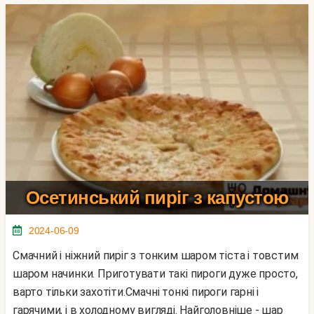
Осетинський пиріг з капустою
2024-06-09
Смачний і ніжний пиріг з тонким шаром тіста і товстим
шаром начинки. Приготувати такі пироги дуже просто,
варто тільки захотіти.Смачні тонкі пироги гарні і
гарячими, і в холодному вигляді. Найголовніше - шар