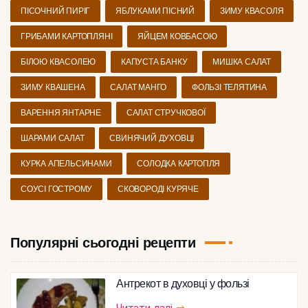
ПІСОЧНИЙ ПИРІГ
ЯБЛУКАМИ ПІСНИЙ
ЗИМУ КВАСОЛЯ
ГРИБАМИ КАРТОПЛЯНІ
ЯЙЦЕМ КОВБАСОЮ
БІЛОЮ КВАСОЛЕЮ
КАПУСТА БАНКУ
МИШКА САЛАТ
ЗИМУ КВАШЕНА
САЛАТ МАНГО
ФОЛЬЗІ ТЕЛЯТИНА
ВАРЕННЯ ЯНТАРНЕ
САЛАТ СТРУЧКОВОЇ
ШАРАМИ САЛАТ
СВИНЯЧИЙ ДУХОВЦІ
КУРКА АПЕЛЬСИНАМИ
СОЛОДКА КАРТОПЛЯ
СОУСІ ГОСТРОМУ
СКОВОРОДІ КУРЯЧЕ
Популярні сьогодні рецепти
Антрекот в духовці у фользі