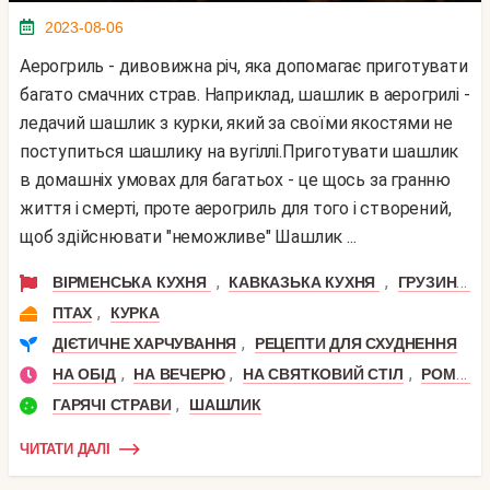
2023-08-06
Аерогриль - дивовижна річ, яка допомагає приготувати
багато смачних страв. Наприклад, шашлик в аерогрилі -
ледачий шашлик з курки, який за своїми якостями не
поступиться шашлику на вугіллі.Приготувати шашлик
в домашніх умовах для багатьох - це щось за гранню
життя і смерті, проте аерогриль для того і створений,
щоб здійснювати "неможливе" Шашлик ...
,
,
ВІРМЕНСЬКА КУХНЯ
КАВКАЗЬКА КУХНЯ
ГРУЗИНСЬКА КУХНЯ
,
ПТАХ
КУРКА
,
ДІЄТИЧНЕ ХАРЧУВАННЯ
РЕЦЕПТИ ДЛЯ СХУДНЕННЯ
,
,
,
НА ОБІД
НА ВЕЧЕРЮ
НА СВЯТКОВИЙ СТІЛ
РОМАНТИЧНА ВЕЧЕРЯ
,
ГАРЯЧІ СТРАВИ
ШАШЛИК
ЧИТАТИ ДАЛІ