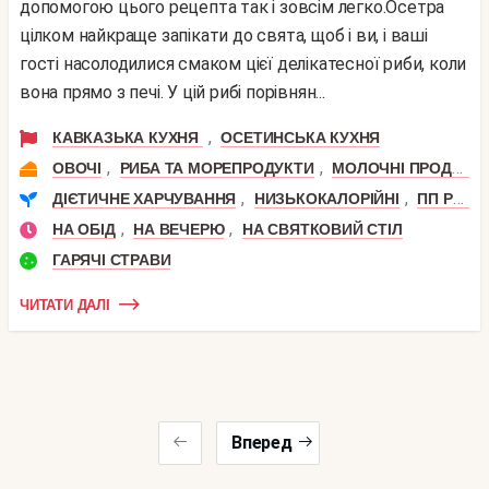
допомогою цього рецепта так і зовсім легко.Осетра
цілком найкраще запікати до свята, щоб і ви, і ваші
гості насолодилися смаком цієї делікатесної риби, коли
вона прямо з печі. У цій рибі порівнян...
,
КАВКАЗЬКА КУХНЯ
ОСЕТИНСЬКА КУХНЯ
,
,
ОВОЧІ
РИБА ТА МОРЕПРОДУКТИ
МОЛОЧНІ ПРОДУКТИ
,
,
ДІЄТИЧНЕ ХАРЧУВАННЯ
НИЗЬКОКАЛОРІЙНІ
ПП РЕЦЕПТИ
,
,
НА ОБІД
НА ВЕЧЕРЮ
НА СВЯТКОВИЙ СТІЛ
ГАРЯЧІ СТРАВИ
ЧИТАТИ ДАЛІ
Вперед