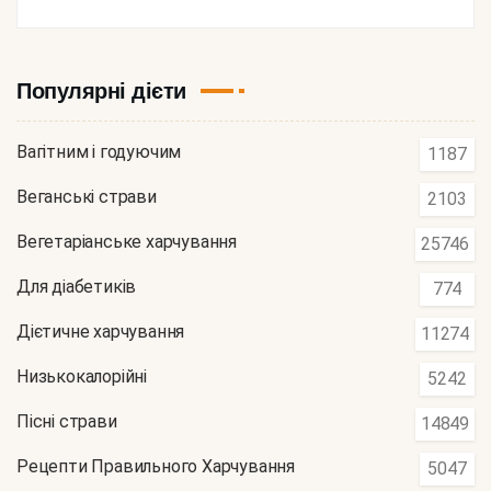
Популярні дієти
Вагітним і годуючим
1187
Веганські страви
2103
Вегетаріанське харчування
25746
Для діабетиків
774
Дієтичне харчування
11274
Низькокалорійні
5242
Пісні страви
14849
Рецепти Правильного Харчування
5047