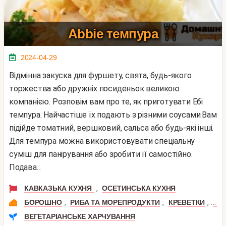
Abbie темпура
2024-04-29
Відмінна закуска для фуршету, свята, будь-якого
торжества або дружніх посиденьок великою
компанією. Розповім вам про те, як приготувати Ебі
темпура. Найчастіше їх подають з різними соусами.Вам
підійде томатний, вершковий, сальса або будь-які інші.
Для темпура можна використовувати спеціальну
суміш для панірування або зробити її самостійно.
Подава...
,
КАВКАЗЬКА КУХНЯ
ОСЕТИНСЬКА КУХНЯ
,
,
,
БОРОШНО
РИБА ТА МОРЕПРОДУКТИ
КРЕВЕТКИ
МО
ВЕГЕТАРІАНСЬКЕ ХАРЧУВАННЯ