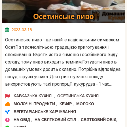
Осетинське пиво
2023-03-18
Осетинське пиво - це напій, є національним символом
Осетії з тисячолітньою традицією приготування і
споживання. Варять його з ячменю і особливого виду
солоду, тому пиво виходить темним.Готувати пиво в
домашніх умовах досить складно. Потрібна відповідна
посуд і зручні уязика. Для приготування солоду
використовують такі пропорції: кукурудза - 1 час...
,
КАВКАЗЬКА КУХНЯ
ОСЕТИНСЬКА КУХНЯ
,
,
МОЛОЧНІ ПРОДУКТИ
КЕФІР
МОЛОКО
ВЕГЕТАРІАНСЬКЕ ХАРЧУВАННЯ
,
,
НА ОБІД
НА СВЯТКОВИЙ СТІЛ
СВЯТКОВИЙ ОБІД