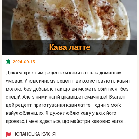
Кава латте
2024-09-15
Ділюся простим рецептом кави латте в домашніх
умовах. У класичному рецепті використовують кави і
молоко без добавок, так що ви можете обійтися і без
спецій. Але з ними напій цікавіше і смачніше! Взагалі
цей рецепт приготування кави латте - один з моїх
найулюбленіших. Я дуже люблю каву у всіх його
проявах, і мені здається, що майстри кавових напої...
ІСПАНСЬКА КУХНЯ