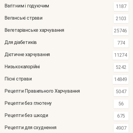
Вагітним і годуючим
1187
Веганські страви
2103
Вегетаріанське харчування
25746
Для діабетиків
774
Дієтичне харчування
11274
Низькокалорійні
5242
Пісні страви
14849
Рецепти Правильного Харчування
5047
Рецепти без глютену
56
Рецепти без шкоди
675
Рецепти для схуднення
4907