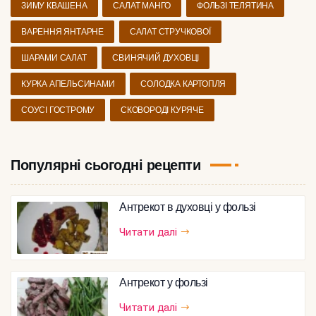
ЗИМУ КВАШЕНА
САЛАТ МАНГО
ФОЛЬЗІ ТЕЛЯТИНА
ВАРЕННЯ ЯНТАРНЕ
САЛАТ СТРУЧКОВОЇ
ШАРАМИ САЛАТ
СВИНЯЧИЙ ДУХОВЦІ
КУРКА АПЕЛЬСИНАМИ
СОЛОДКА КАРТОПЛЯ
СОУСІ ГОСТРОМУ
СКОВОРОДІ КУРЯЧЕ
Популярні сьогодні рецепти
Антрекот в духовці у фользі
Читати далі
Антрекот у фользі
Читати далі