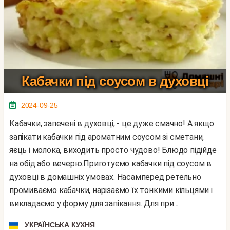
Кабачки під соусом в духовці
2024-09-25
Кабачки, запечені в духовці, - це дуже смачно! А якщо
запікати кабачки під ароматним соусом зі сметани,
яєць і молока, виходить просто чудово! Блюдо підійде
на обід або вечерю.Приготуємо кабачки під соусом в
духовці в домашніх умовах. Насамперед ретельно
промиваємо кабачки, нарізаємо їх тонкими кільцями і
викладаємо у форму для запікання. Для при...
УКРАЇНСЬКА КУХНЯ