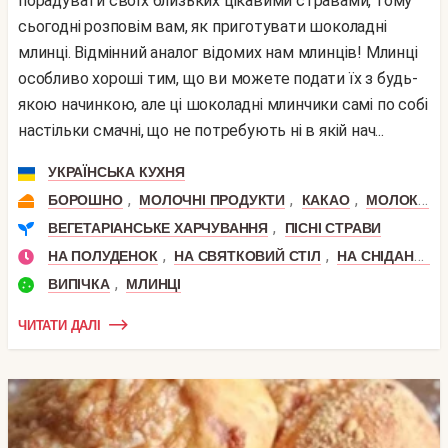
порадувати своїх близьких цікавими стравами, тому
сьогодні розповім вам, як приготувати шоколадні
млинці. Відмінний аналог відомих нам млинців! Млинці
особливо хороші тим, що ви можете подати їх з будь-
якою начинкою, але ці шоколадні млинчики самі по собі
настільки смачні, що не потребують ні в якій нач...
УКРАЇНСЬКА КУХНЯ
,
,
,
БОРОШНО
МОЛОЧНІ ПРОДУКТИ
КАКАО
МОЛОКО
,
ВЕГЕТАРІАНСЬКЕ ХАРЧУВАННЯ
ПІСНІ СТРАВИ
,
,
,
НА ПОЛУДЕНОК
НА СВЯТКОВИЙ СТІЛ
НА СНІДАНОК
,
ВИПІЧКА
МЛИНЦІ
ЧИТАТИ ДАЛІ