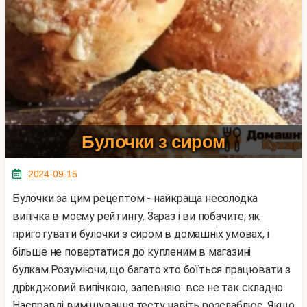
Булочки з сиром
2024-09-15
Булочки за цим рецептом - найкраща несолодка
випічка в моєму рейтингу. Зараз і ви побачите, як
приготувати булочки з сиром в домашніх умовах, і
більше не повертатися до купленим в магазині
булкам.Розуміючи, що багато хто боїться працювати з
дріжджовий випічкою, запевняю: все не так складно.
Насправді вимішування тесту навіть розслаблює. Якщо