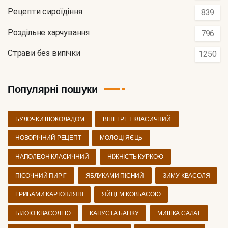
Рецепти сироїдіння
839
Роздільне харчування
796
Страви без випічки
1250
Популярні пошуки
БУЛОЧКИ ШОКОЛАДОМ
ВІНЕГРЕТ КЛАСИЧНИЙ
НОВОРІЧНИЙ РЕЦЕПТ
МОЛОЦІ ЯЄЦЬ
НАПОЛЕОН КЛАСИЧНИЙ
НІЖНІСТЬ КУРКОЮ
ПІСОЧНИЙ ПИРІГ
ЯБЛУКАМИ ПІСНИЙ
ЗИМУ КВАСОЛЯ
ГРИБАМИ КАРТОПЛЯНІ
ЯЙЦЕМ КОВБАСОЮ
БІЛОЮ КВАСОЛЕЮ
КАПУСТА БАНКУ
МИШКА САЛАТ