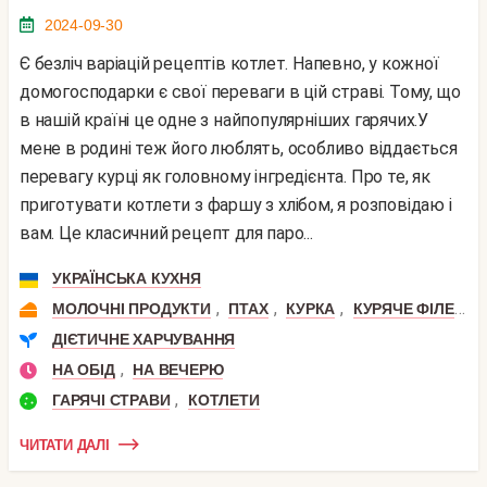
2024-09-30
Є безліч варіацій рецептів котлет. Напевно, у кожної
домогосподарки є свої переваги в цій страві. Тому, що
в нашій країні це одне з найпопулярніших гарячих.У
мене в родині теж його люблять, особливо віддається
перевагу курці як головному інгредієнта. Про те, як
приготувати котлети з фаршу з хлібом, я розповідаю і
вам. Це класичний рецепт для паро...
УКРАЇНСЬКА КУХНЯ
,
,
,
,
МОЛОЧНІ ПРОДУКТИ
ПТАХ
КУРКА
КУРЯЧЕ ФІЛЕ
М
ДІЄТИЧНЕ ХАРЧУВАННЯ
,
НА ОБІД
НА ВЕЧЕРЮ
,
ГАРЯЧІ СТРАВИ
КОТЛЕТИ
ЧИТАТИ ДАЛІ