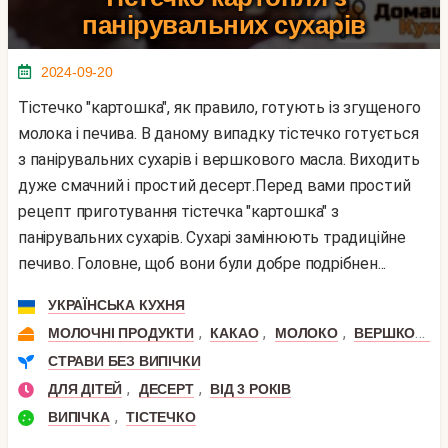
панірувальних сухарів
2024-09-20
Тістечко "картошка", як правило, готують із згущеного
молока і печива. В даному випадку тістечко готується
з панірувальних сухарів і вершкового масла. Виходить
дуже смачний і простий десерт.Перед вами простий
рецепт приготування тістечка "картошка" з
панірувальних сухарів. Сухарі замінюють традиційне
печиво. Головне, щоб вони були добре подрібнен...
УКРАЇНСЬКА КУХНЯ
,
,
,
МОЛОЧНІ ПРОДУКТИ
КАКАО
МОЛОКО
ВЕРШКОВЕ МАСЛО
СТРАВИ БЕЗ ВИПІЧКИ
,
,
ДЛЯ ДІТЕЙ
ДЕСЕРТ
ВІД 3 РОКІВ
,
ВИПІЧКА
ТІСТЕЧКО