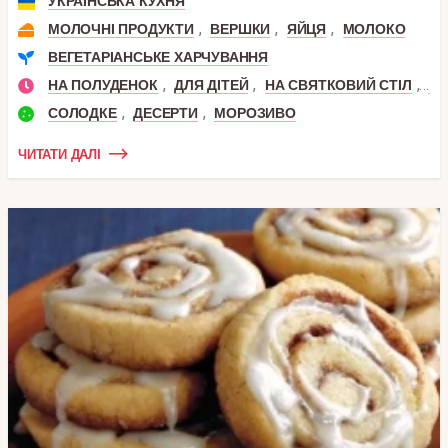
УКРАЇНСЬКА КУХНЯ
,
,
,
МОЛОЧНІ ПРОДУКТИ
ВЕРШКИ
ЯЙЦЯ
МОЛОКО
ВЕГЕТАРІАНСЬКЕ ХАРЧУВАННЯ
,
,
,
НА ПОЛУДЕНОК
ДЛЯ ДІТЕЙ
НА СВЯТКОВИЙ СТІЛ
ДЕ
,
,
СОЛОДКЕ
ДЕСЕРТИ
МОРОЗИВО
ЧИТАТИ ДАЛІ