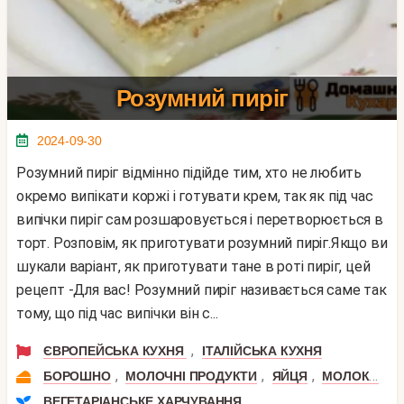
Розумний пиріг
2024-09-30
Розумний пиріг відмінно підійде тим, хто не любить
окремо випікати коржі і готувати крем, так як під час
випічки пиріг сам розшаровується і перетворюється в
торт. Розповім, як приготувати розумний пиріг.Якщо ви
шукали варіант, як приготувати тане в роті пиріг, цей
рецепт -Для вас! Розумний пиріг називається саме так
тому, що під час випічки він с...
,
ЄВРОПЕЙСЬКА КУХНЯ
ІТАЛІЙСЬКА КУХНЯ
,
,
,
,
БОРОШНО
МОЛОЧНІ ПРОДУКТИ
ЯЙЦЯ
МОЛОКО
В
ВЕГЕТАРІАНСЬКЕ ХАРЧУВАННЯ