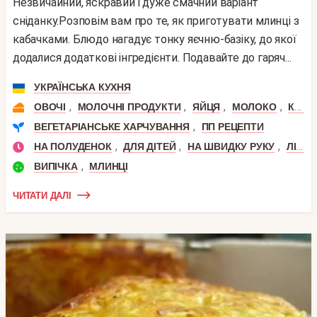
Незвичайний, яскравий і дуже смачний варіант
сніданку.Розповім вам про те, як приготувати млинці з
кабачками. Блюдо нагадує тонку яєчню-базіку, до якої
додалися додаткові інгредієнти. Подавайте до гаряч...
УКРАЇНСЬКА КУХНЯ
,
,
,
,
ОВОЧІ
МОЛОЧНІ ПРОДУКТИ
ЯЙЦЯ
МОЛОКО
КАБАЧОК
,
ВЕГЕТАРІАНСЬКЕ ХАРЧУВАННЯ
ПП РЕЦЕПТИ
,
,
,
НА ПОЛУДЕНОК
ДЛЯ ДІТЕЙ
НА ШВИДКУ РУКУ
ЛІТНІ
,
ВИПІЧКА
МЛИНЦІ
ЧИТАТИ ДАЛІ