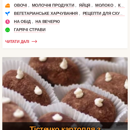
,
,
,
,
ОВОЧІ
МОЛОЧНІ ПРОДУКТИ
ЯЙЦЯ
МОЛОКО
КАБАЧОК
,
ВЕГЕТАРІАНСЬКЕ ХАРЧУВАННЯ
РЕЦЕПТИ ДЛЯ СХУДНЕННЯ
,
НА ОБІД
НА ВЕЧЕРЮ
ГАРЯЧІ СТРАВИ
ЧИТАТИ ДАЛІ
Тістечко картопля з