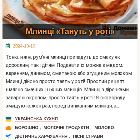
Млинці «Тануть у роті»
2024-10-10
Тонкі, ніжні, рум'яні млинці припадуть до смаку як
дорослим, так і дітям. Подавати їх можна з медом,
варенням, джемом, сметаною або згущеним молоком.
Млинці дійсно просто таять у роті! Простий рецепт
шалено смачних і ніжних млинців. Млинці з дірочками,
заварені окропом, просто таять у роті! Я сковороду
змащую кожен раз, перед випіканням млинця, а...
УКРАЇНСЬКА КУХНЯ
,
,
БОРОШНО
МОЛОЧНІ ПРОДУКТИ
МОЛОКО
,
ДІЄТИЧНЕ ХАРЧУВАННЯ
ПІСНІ СТРАВИ