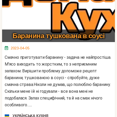
Баранина тушкована в соусі
2023-04-05
Смачно приготувати баранину - задача не найпростіша.
М'ясо виходить то жорстким, то з неприємним
запахом. Вирішити проблему допоможе рецепт
баранини, тушкованою в соусі - спробуйте, дуже
смачна страва.Ніколи не думав, що полюблю баранину.
Скільки мене їй ні годували - все вона мені не
подобалася. Запах специфічний, та й на смак нічого
особливого…...
УКРАЇНСЬКА КУХНЯ