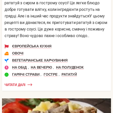
рататуй з сиром в гострому соусі! Це легке блюдо
добре готувати влітку, коли інгредієнти ростуть на
грядці. Але і в інший час продукти знайдутьсяУ цьому
рецепті ви дізнаєтеся, як приготувати рататуй з сиром
в гострому соусі. Це дуже корисне, смачну і поживну
страву! Воно чудово пахне і особливо сподо...
ЄВРОПЕЙСЬКА КУХНЯ
ОВОЧІ
ВЕГЕТАРІАНСЬКЕ ХАРЧУВАННЯ
,
,
НА ОБІД
НА ВЕЧЕРЮ
НА ПОЛУДЕНОК
,
,
ГАРЯЧІ СТРАВИ
ГОСТРЕ
РАТАТУЙ
ЧИТАТИ ДАЛІ