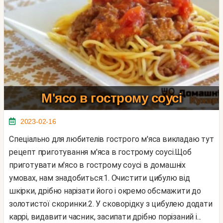
М'ясо в гострому соусі
2023-02-16
Спеціально для любителів гострого м'яса викладаю тут
рецепт приготування м'яса в гострому соусі.Щоб
приготувати м'ясо в гострому соусі в домашніх
умовах, нам знадобиться:1. Очистити цибулю від
шкірки, дрібно нарізати його і окремо обсмажити до
золотистої скоринки.2. У сковорідку з цибулею додати
каррі, видавити часник, засипати дрібно порізаний і...