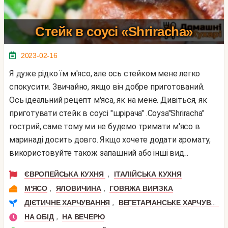
Стейк в соусі «Shriracha»
2023-02-16
Я дуже рідко їм м'ясо, але ось стейком мене легко
спокусити. Звичайно, якщо він добре приготований.
Ось ідеальний рецепт м'яса, як на мене. Дивіться, як
приготувати стейк в соусі "шрірача" .Соуза"Shriracha"
гострий, саме тому ми не будемо тримати м'ясо в
маринаді досить довго. Якщо хочете додати аромату,
використовуйте також запашний або інші вид...
,
ЄВРОПЕЙСЬКА КУХНЯ
ІТАЛІЙСЬКА КУХНЯ
,
,
М'ЯСО
ЯЛОВИЧИНА
ГОВЯЖА ВИРІЗКА
,
ДІЄТИЧНЕ ХАРЧУВАННЯ
ВЕГЕТАРІАНСЬКЕ ХАРЧУВАННЯ
,
НА ОБІД
НА ВЕЧЕРЮ