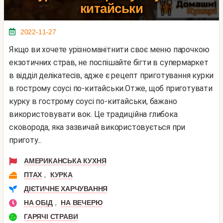
китайськи
2022-11-27
Якщо ви хочете урізноманітнити своє меню парочкою
екзотичних страв, не поспішайте бігти в супермаркет
в відділ делікатесів, адже є рецепт приготування курки
в гострому соусі по-китайськи.Отже, щоб приготувати
курку в гострому соусі по-китайськи, бажано
використовувати вок. Це традиційна глибока
сковорода, яка зазвичай використовується при
приготу...
АМЕРИКАНСЬКА КУХНЯ
,
ПТАХ
КУРКА
ДІЄТИЧНЕ ХАРЧУВАННЯ
,
НА ОБІД
НА ВЕЧЕРЮ
ГАРЯЧІ СТРАВИ