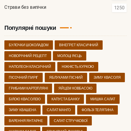
Страви без випічки
1250
Популярні пошуки
БУЛОЧКИ ШОКОЛАДОМ
ВІНЕГРЕТ КЛАСИЧНИЙ
НОВОРІЧНИЙ РЕЦЕПТ
МОЛОЦІ ЯЄЦЬ
НАПОЛЕОН КЛАСИЧНИЙ
НІЖНІСТЬ КУРКОЮ
ПІСОЧНИЙ ПИРІГ
ЯБЛУКАМИ ПІСНИЙ
ЗИМУ КВАСОЛЯ
ГРИБАМИ КАРТОПЛЯНІ
ЯЙЦЕМ КОВБАСОЮ
БІЛОЮ КВАСОЛЕЮ
КАПУСТА БАНКУ
МИШКА САЛАТ
ЗИМУ КВАШЕНА
САЛАТ МАНГО
ФОЛЬЗІ ТЕЛЯТИНА
ВАРЕННЯ ЯНТАРНЕ
САЛАТ СТРУЧКОВОЇ