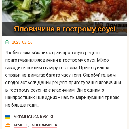
Яловичина в гострому соусі
2023-02-16
Любителям м'ясних страв пропоную рецепт
приготування яловичини в гострому соусі. М'ясо
виходить ніжним і в міру гострим. Приготування
страви не вимагає багато часу і сил. Спробуйте, вам
сподобається! Даний рецепт приготування яловичини
в гострому соусі не є класичним. Він є одним з
найпростіших і швидких - навіть маринування триває
не більше годи...
УКРАЇНСЬКА КУХНЯ
,
М'ЯСО
ЯЛОВИЧИНА