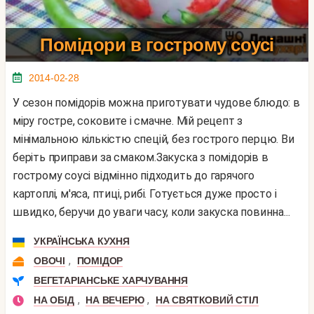
Помідори в гострому соусі
2014-02-28
У сезон помідорів можна приготувати чудове блюдо: в
міру гостре, соковите і смачне. Мій рецепт з
мінімальною кількістю спецій, без гострого перцю. Ви
беріть приправи за смаком.Закуска з помідорів в
гострому соусі відмінно підходить до гарячого
картоплі, м'яса, птиці, рибі. Готується дуже просто і
швидко, беручи до уваги часу, коли закуска повинна...
УКРАЇНСЬКА КУХНЯ
,
ОВОЧІ
ПОМІДОР
ВЕГЕТАРІАНСЬКЕ ХАРЧУВАННЯ
,
,
НА ОБІД
НА ВЕЧЕРЮ
НА СВЯТКОВИЙ СТІЛ