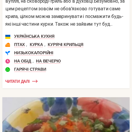
вугіллі, на сковороді-гриль або в духовці.Безумовно, за
цим рецептом зовсім не обов'язково готувати саме
крила, цілком можна замаринувати і посмажити будь-
які інші частини курки. Також не зайвим тут буд...
УКРАЇНСЬКА КУХНЯ
,
,
ПТАХ
КУРКА
КУРЯЧІ КРИЛЬЦЯ
НИЗЬКОКАЛОРІЙНІ
,
НА ОБІД
НА ВЕЧЕРЮ
ГАРЯЧІ СТРАВИ
ЧИТАТИ ДАЛІ