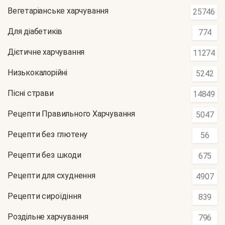
Вегетаріанське харчування
25746
Для діабетиків
774
Дієтичне харчування
11274
Низькокалорійні
5242
Пісні страви
14849
Рецепти Правильного Харчування
5047
Рецепти без глютену
56
Рецепти без шкоди
675
Рецепти для схуднення
4907
Рецепти сироїдіння
839
Роздільне харчування
796