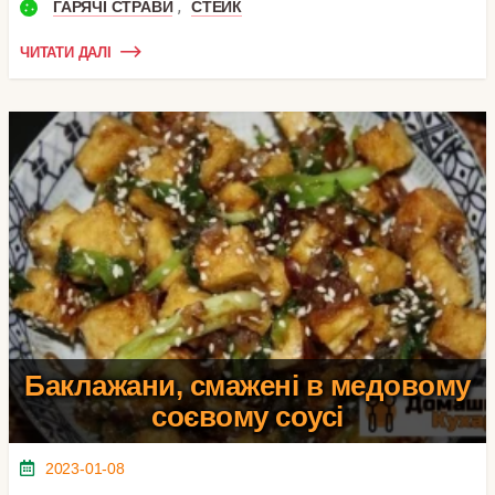
,
ГАРЯЧІ СТРАВИ
СТЕЙК
ЧИТАТИ ДАЛІ
Баклажани, смажені в медовому
соєвому соусі
2023-01-08