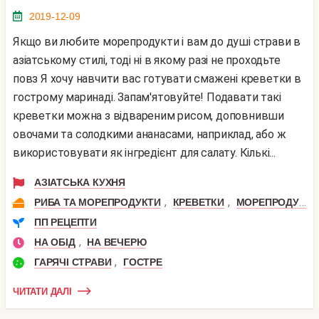
2019-12-09
Якщо ви любите морепродукти і вам до душі страви в
азіатському стилі, тоді ні в якому разі не проходьте
повз Я хочу навчити вас готувати смажені креветки в
гострому маринаді. Запам'ятовуйте! Подавати такі
креветки можна з відвареним рисом, доповнивши
овочами та солодкими ананасами, наприклад, або ж
використовувати як інгредієнт для салату. Кількі...
АЗІАТСЬКА КУХНЯ
,
,
РИБА ТА МОРЕПРОДУКТИ
КРЕВЕТКИ
МОРЕПРОДУКТИ
ПП РЕЦЕПТИ
,
НА ОБІД
НА ВЕЧЕРЮ
,
ГАРЯЧІ СТРАВИ
ГОСТРЕ
ЧИТАТИ ДАЛІ