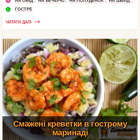
,
,
,
НА ОБІД
НА ВЕЧЕРЮ
НА ПОЛУДЕНОК
НА ШВИДКУ РУКУ
ГОСТРЕ
ЧИТАТИ ДАЛІ
Смажені креветки в гострому
маринаді